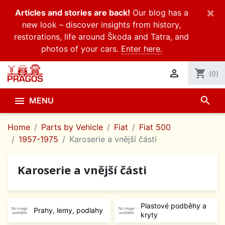
×
Articles and stories are back!
Our blog has a
new look – discover insights from history,
restorations, life around Škoda and Tatra, and
photos of your cars.
Enter here.

shopping_cart
(0)
search

MENU
Home
Parts by Vehicle
Fiat
Fiat 500
1957-1975
Karoserie a vnější části
Karoserie a vnější části
Plastové podběhy a
Prahy, lemy, podlahy
kryty