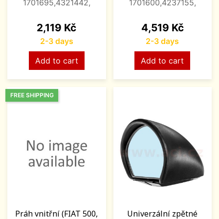
1701695,4321442,
1701600,4237155,
Price
Price
2,119 Kč
4,519 Kč
2-3 days
2-3 days
Add to cart
Add to cart
FREE SHIPPING
Práh vnitřní (FIAT 500,
Univerzální zpětné