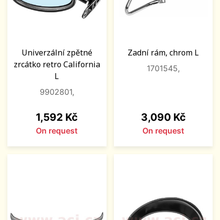
Univerzální zpětné
Zadní rám, chrom L
zrcátko retro California
1701545,
L
9902801,
Price
Price
1,592 Kč
3,090 Kč
On request
On request