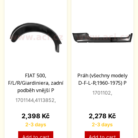
FIAT 500,
Práh (všechny modely
F/L/R/Giardiniera, zadní
D-F-L-R;1960-1975) P
podběh vnější P
1701102,
1701144,4113852,
Price
Price
2,398 Kč
2,278 Kč
2-3 days
2-3 days
Add to cart
Add to cart