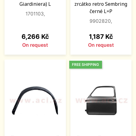
Giardiniera) L
zrcátko retro Sembring
černé L=P
1701103,
9902820,
Price
Price
6,266 Kč
1,187 Kč
On request
On request
FREE SHIPPING