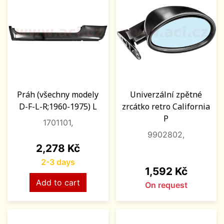
Práh (všechny modely
Univerzální zpětné
D-F-L-R;1960-1975) L
zrcátko retro California
P
1701101,
9902802,
Price
2,278 Kč
2-3 days
Price
1,592 Kč
Add to cart
On request