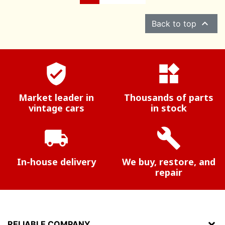

Back to top
verified_user
widgets
Market leader in
Thousands of parts
vintage cars
in stock
local_shipping
build
In-house delivery
We buy, restore, and
repair
RELIABLE COMPANY