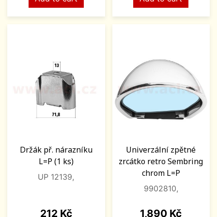
Držák př. nárazníku
Univerzální zpětné
L=P (1 ks)
zrcátko retro Sembring
chrom L=P
UP 12139,
9902810,
Price
Price
212 Kč
1,890 Kč