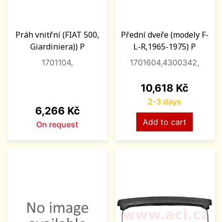
Práh vnitřní (FIAT 500,
Přední dveře (modely F-
Giardiniera)) P
L-R,1965-1975) P
1701104,
1701604,4300342,
Price
10,618 Kč
2-3 days
Price
6,266 Kč
Add to cart
On request