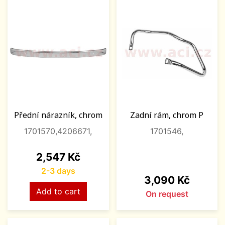
Přední nárazník, chrom
Zadní rám, chrom P
1701570,4206671,
1701546,
Price
2,547 Kč
2-3 days
Price
3,090 Kč
Add to cart
On request