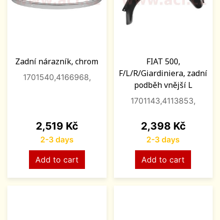
Zadní nárazník, chrom
FIAT 500,
F/L/R/Giardiniera, zadní
1701540,4166968,
podběh vnější L
1701143,4113853,
Price
Price
2,519 Kč
2,398 Kč
2-3 days
2-3 days
Add to cart
Add to cart