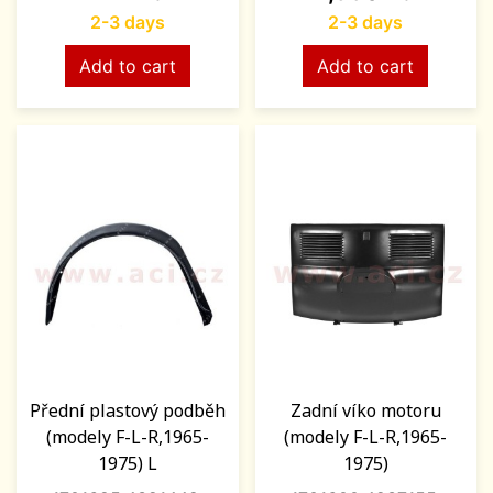
2-3 days
2-3 days
Add to cart
Add to cart
Přední plastový podběh
Zadní víko motoru
(modely F-L-R,1965-
(modely F-L-R,1965-
1975) L
1975)