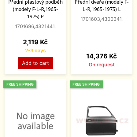
Přední plastový podběh
Přední dveře (modely F-
(modely F-L-R,1965-
L-R,1965-1975) L
1975) P
1701603,4300341,
1701696,4321441,
Price
2,119 Kč
2-3 days
Price
14,376 Kč
Add to cart
On request
FREE SHIPPING
FREE SHIPPING