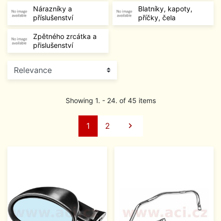
Nárazníky a
Blatníky, kapoty,
příslušenství
příčky, čela
Zpětného zrcátka a
přislušenství
Showing 1. - 24. of 45 items
Next
1
2
