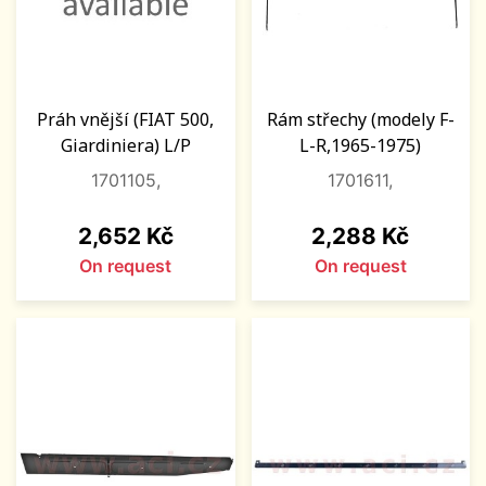
Práh vnější (FIAT 500,
Rám střechy (modely F-
Giardiniera) L/P
L-R,1965-1975)
1701105,
1701611,
Price
Price
2,652 Kč
2,288 Kč
On request
On request