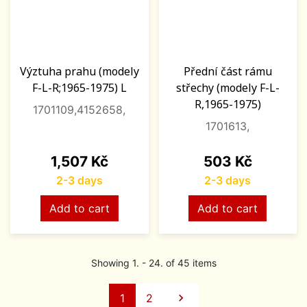
Výztuha prahu (modely
Přední část rámu
F-L-R;1965-1975) L
střechy (modely F-L-
R,1965-1975)
1701109,4152658,
1701613,
Price
Price
1,507 Kč
503 Kč
2-3 days
2-3 days
Add to cart
Add to cart
Showing 1. - 24. of 45 items
Next
1
2
