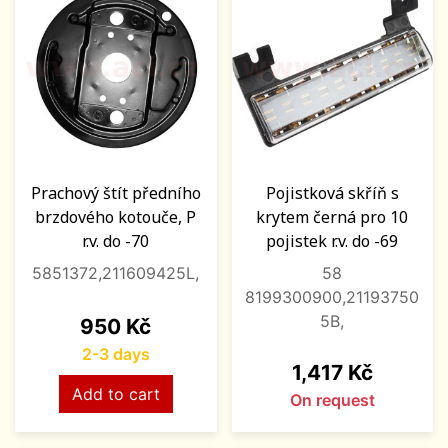
Prachový štít předního
Pojistková skříň s
brzdového kotouče, P
krytem černá pro 10
r.v. do -70
pojistek r.v. do -69
5851372,211609425L,
58
8199300900,21193750
5B,
Price
950 Kč
2-3 days
Price
1,417 Kč
Add to cart
On request