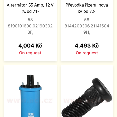
Alternátor, 55 Amp, 12 V
Převodka řízení, nová
r.v. od 71-
r.v. od 72-
58
58
8190101600,02190302
8144200306,21141504
3F,
9H,
Price
Price
4,004 Kč
4,493 Kč
On request
On request