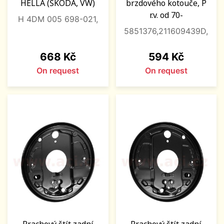
HELLA (ŠKODA, VW)
brzdového kotouče, P
r.v. od 70-
H 4DM 005 698-021,
5851376,211609439D,
Price
Price
668 Kč
594 Kč
On request
On request
Prachový štít zadní
Prachový štít zadní