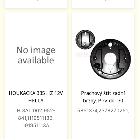
HOUKACKA 335 HZ 12V
Prachový štít zadní
HELLA
brzdy, P r.v. do -70
H 3AL 002 952-
5851374,2378270251,
841,111951113B,
191951113A