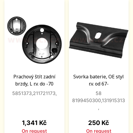
Prachový štít zadní
Svorka baterie, OE styl
brzdy, L r.v. do -70
r.v. od 67-
5851373,211721173,
58
8199450300,131915313
,
Price
Price
1,341 Kč
250 Kč
On request
On request