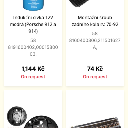
Indukční cívka 12V
Montážní šroub
modrá (Porsche 912 a
zadního kola r.v. 70-92
914)
58
58
8160400306,211501627
8191600402,00015800
A,
03,
Price
Price
1,144 Kč
74 Kč
On request
On request