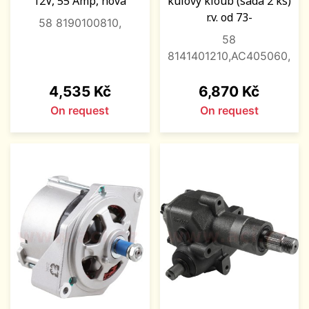
12V, 55 Amp, nová
kulový kloub (sada 2 ks)
r.v. od 73-
58 8190100810,
58
8141401210,AC405060,
Price
Price
4,535 Kč
6,870 Kč
On request
On request