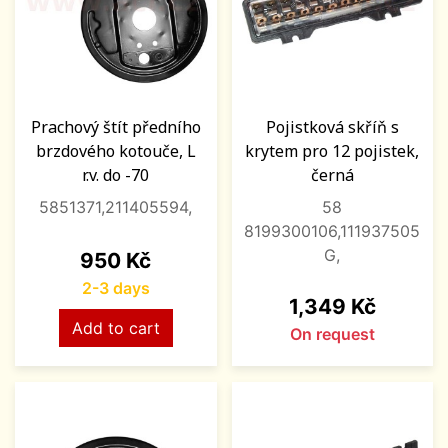
Prachový štít předního
Pojistková skříň s
brzdového kotouče, L
krytem pro 12 pojistek,
r.v. do -70
černá
5851371,211405594,
58
8199300106,111937505
G,
Price
950 Kč
2-3 days
Price
1,349 Kč
Add to cart
On request