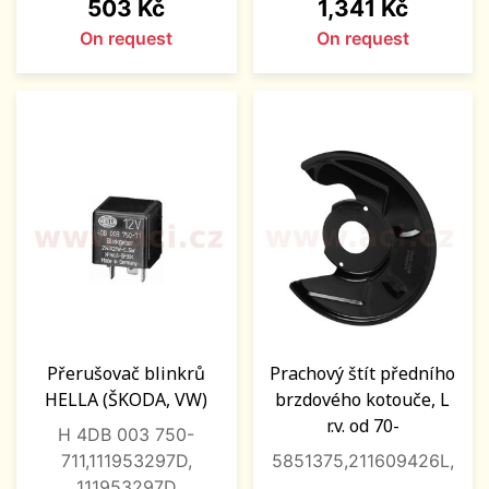
Price
Price
503 Kč
1,341 Kč
On request
On request
Přerušovač blinkrů
Prachový štít předního
HELLA (ŠKODA, VW)
brzdového kotouče, L
r.v. od 70-
H 4DB 003 750-
711,111953297D,
5851375,211609426L,
111953297D