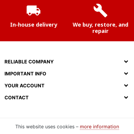
local_shipping
build
In-house delivery
We buy, restore, and
repair
RELIABLE COMPANY
IMPORTANT INFO
YOUR ACCOUNT
CONTACT
This website uses cookies –
more information