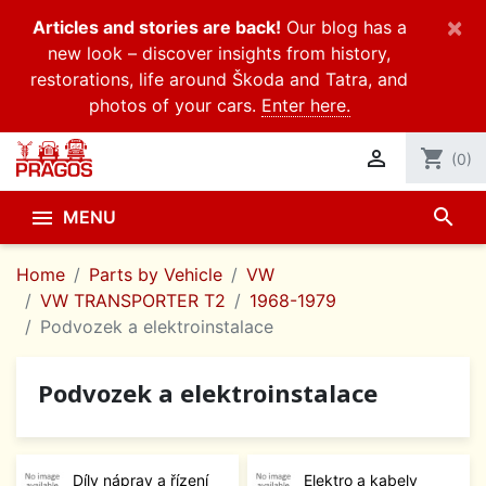
×
Articles and stories are back!
Our blog has a
new look – discover insights from history,
restorations, life around Škoda and Tatra, and
photos of your cars.
Enter here.

shopping_cart
(0)
search

MENU
Home
Parts by Vehicle
VW
VW TRANSPORTER T2
1968-1979
Podvozek a elektroinstalace
Podvozek a elektroinstalace
Díly náprav a řízení
Elektro a kabely