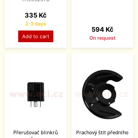
Price
335 Kč
2-3 days
Price
594 Kč
Add to cart
On request
Přerušovač blinkrů
Prachový štít předního