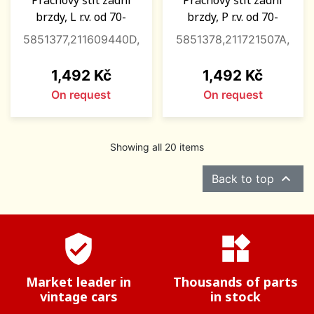
brzdy, L r.v. od 70-
brzdy, P r.v. od 70-
5851377,211609440D,
5851378,211721507A,
Price
Price
1,492 Kč
1,492 Kč
On request
On request
Showing all 20 items

Back to top
verified_user
widgets
Market leader in
Thousands of parts
vintage cars
in stock