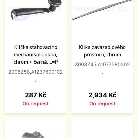
Klička stahovacího
Klika zavazadlového
mechanismu okna,
prostoru, chrom
chrom + černá, L=P
3008Z45,A1077580202
2906Z58,A1237600102
,
,
Price
Price
287 Kč
2,934 Kč
On request
On request