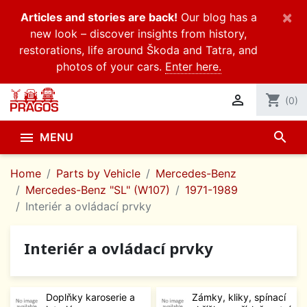
×
Articles and stories are back!
Our blog has a
new look – discover insights from history,
restorations, life around Škoda and Tatra, and
photos of your cars.
Enter here.

shopping_cart
(0)
search

MENU
Home
Parts by Vehicle
Mercedes-Benz
Mercedes-Benz "SL" (W107)
1971-1989
Interiér a ovládací prvky
Interiér a ovládací prvky
Doplňky karoserie a
Zámky, kliky, spínací