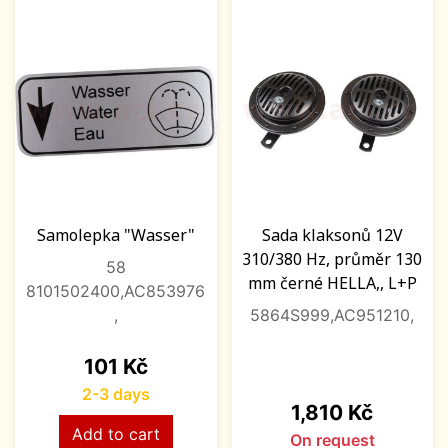
Samolepka "Wasser"
Sada klaksonů 12V
310/380 Hz, průměr 130
58
mm černé HELLA,, L+P
8101502400,AC853976
,
5864S999,AC951210,
Price
101 Kč
2-3 days
Price
1,810 Kč
Add to cart
On request