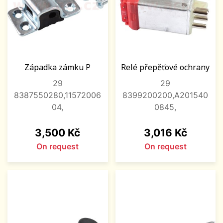
Západka zámku P
Relé přepěťové ochrany
29
29
8387550280,11572006
8399200200,A201540
04,
0845,
Price
Price
3,500 Kč
3,016 Kč
On request
On request