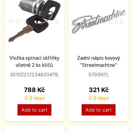
Vložka spínací skříňky
Zadní nápis kovový
včetně 2 ks klíčů
"Streetmachine"
3010Z21,1234620479,
5793N11,
Price
Price
788 Kč
321 Kč
2-3 days
2-3 days
Add to cart
Add to cart