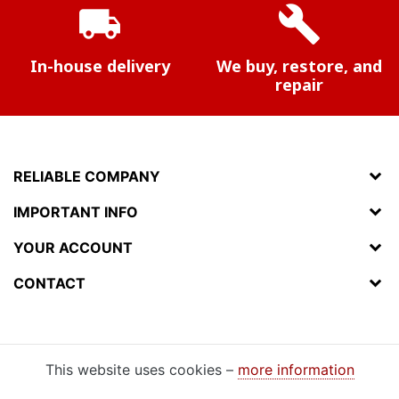
local_shipping
build
In-house delivery
We buy, restore, and
repair
RELIABLE COMPANY
IMPORTANT INFO
YOUR ACCOUNT
CONTACT
This website uses cookies –
more information