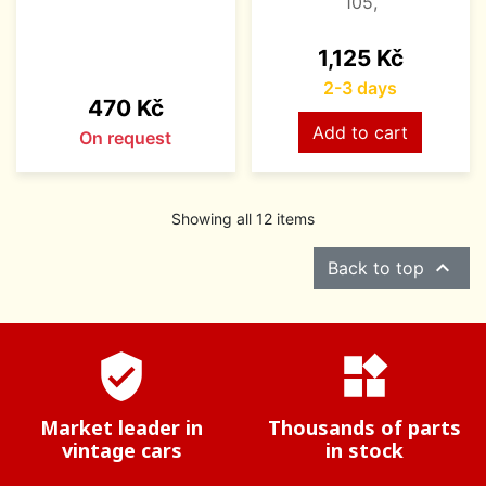
105,
Price
1,125 Kč
2-3 days
Price
470 Kč
Add to cart
On request
Showing all 12 items

Back to top
verified_user
widgets
Market leader in
Thousands of parts
vintage cars
in stock