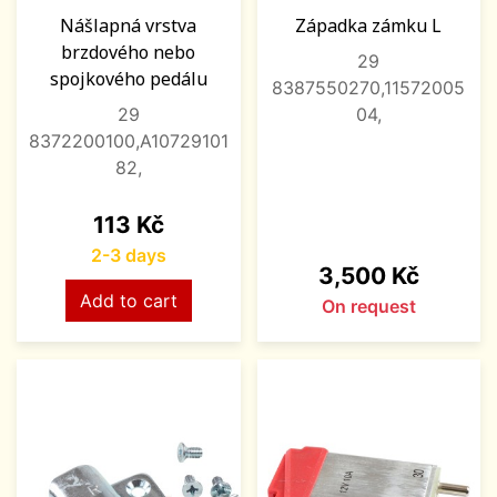
Nášlapná vrstva
Západka zámku L
brzdového nebo
29
spojkového pedálu
8387550270,11572005
29
04,
8372200100,A10729101
82,
Price
113 Kč
2-3 days
Price
3,500 Kč
Add to cart
On request