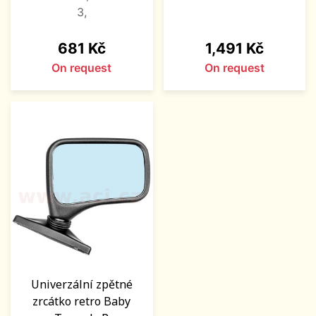
3,
Price
Price
681 Kč
1,491 Kč
On request
On request
Univerzální zpětné
zrcátko retro Baby