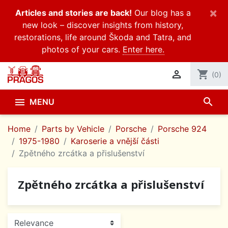
×
Articles and stories are back!
Our blog has a
new look – discover insights from history,
restorations, life around Škoda and Tatra, and
photos of your cars.
Enter here.

shopping_cart
(0)
search

MENU
Home
Parts by Vehicle
Porsche
Porsche 924
1975-1980
Karoserie a vnější části
Zpětného zrcátka a přislušenství
Zpětného zrcátka a přislušenství