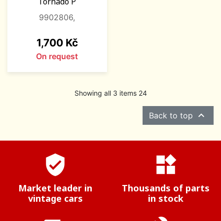
Tornado P
9902806,
Price
1,700 Kč
On request
Showing all 3 items 24

Back to top
verified_user
widgets
Market leader in
Thousands of parts
vintage cars
in stock