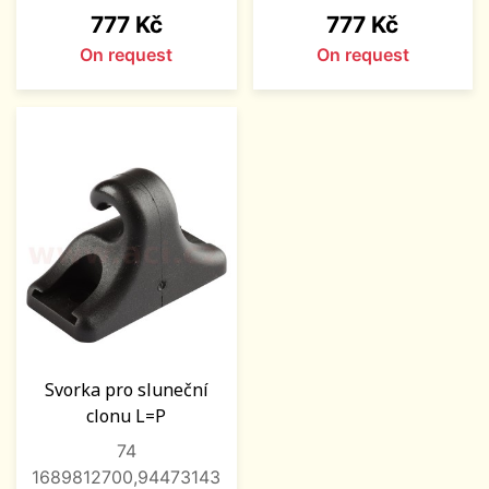
Price
Price
777 Kč
777 Kč
On request
On request
Svorka pro sluneční
clonu L=P
74
1689812700,94473143