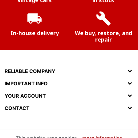
local_shipping
build
In-house delivery
We buy, restore, and
repair
RELIABLE COMPANY
IMPORTANT INFO
YOUR ACCOUNT
CONTACT
This website uses cookies –
more information