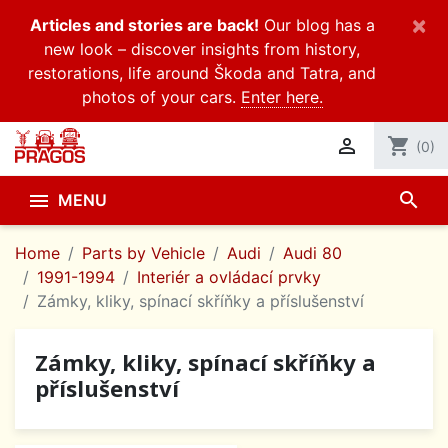
×
Articles and stories are back!
Our blog has a
new look – discover insights from history,
restorations, life around Škoda and Tatra, and
photos of your cars.
Enter here.

shopping_cart
(0)
search

MENU
Home
Parts by Vehicle
Audi
Audi 80
1991-1994
Interiér a ovládací prvky
Zámky, kliky, spínací skříňky a příslušenství
Zámky, kliky, spínací skříňky a
příslušenství