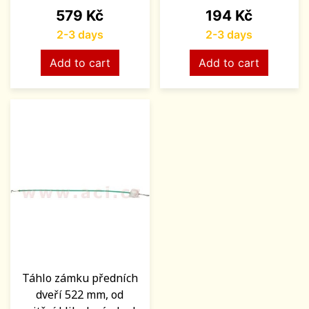
Price
Price
579 Kč
194 Kč
2-3 days
2-3 days
Add to cart
Add to cart
Táhlo zámku předních
dveří 522 mm, od