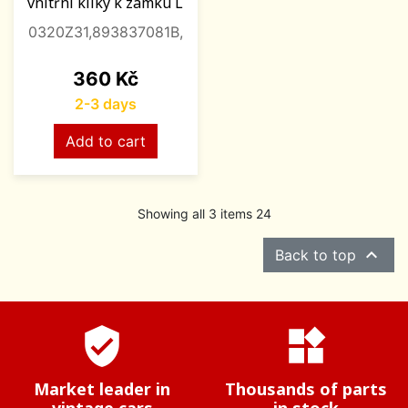
vnitřní kliky k zámku L
0320Z31,893837081B,
Price
360 Kč
2-3 days
Add to cart
Showing all 3 items 24

Back to top
verified_user
widgets
Market leader in
Thousands of parts
vintage cars
in stock