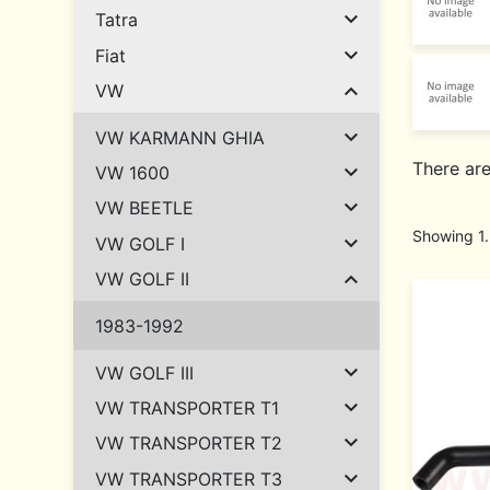

Tatra

Fiat

VW

VW KARMANN GHIA
There ar

VW 1600

VW BEETLE
Showing 1.

VW GOLF I

VW GOLF II
1983-1992

VW GOLF III

VW TRANSPORTER T1

VW TRANSPORTER T2

VW TRANSPORTER T3