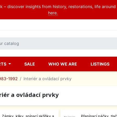
 – discover insights from history, restorations, life aroun
here.
RTS
SALE
WHO WE ARE
LISTINGS
983-1992
Interiér a ovládací prvky
riér a ovládací prvky
Zámky, kliky, spínací skříňky a
Přepínací páčky, tlač