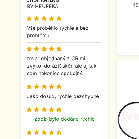
49
BY HEUREKA





Vše proběhlo rychle a bez
problému.





tovar objednaný z ČR mi
zvykol doraziť skôr, ale aj tak
som nakoniec spokojný





Jako dosud, rychle bezchybně





add
zboží bylo dodáno rychle




