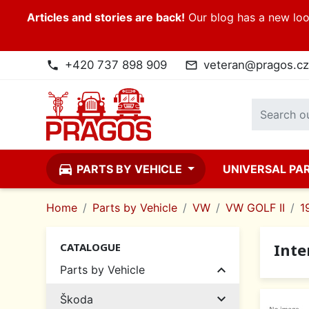
Articles and stories are back!
Our blog has a new look
+420 737 898 909
veteran@pragos.cz
phone
mail_outline
directions_car
PARTS BY VEHICLE
UNIVERSAL PA
Home
Parts by Vehicle
VW
VW GOLF II
1
Inte
CATALOGUE

Parts by Vehicle

Škoda