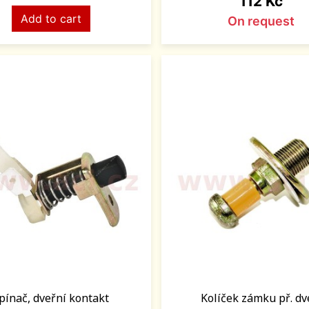
112 Kč
Add to cart
On request
pínač, dveřní kontakt
Kolíček zámku př. dv