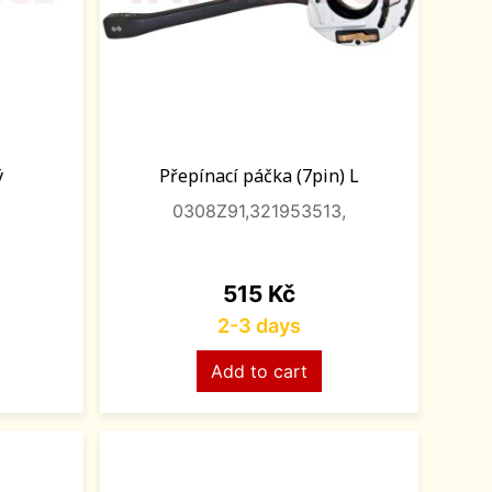
ý
Přepínací páčka (7pin) L
0308Z91,321953513,
Price
515 Kč
2-3 days
Add to cart