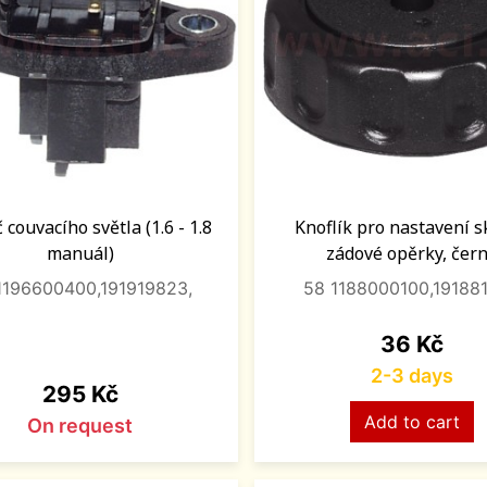
 couvacího světla (1.6 - 1.8
Knoflík pro nastavení 
manuál)
zádové opěrky, čer
1196600400,191919823,
58 1188000100,191881
Price
36 Kč
2-3 days
Price
295 Kč
Add to cart
On request