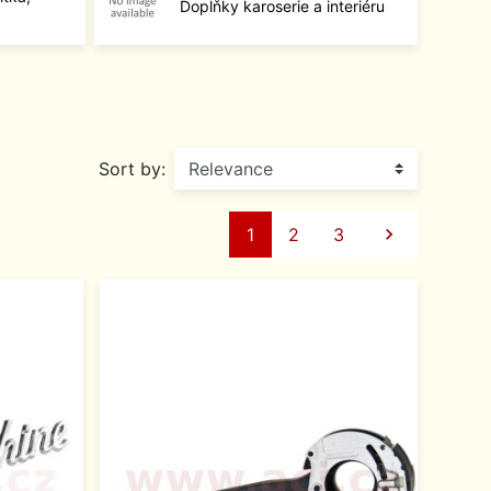
Doplňky karoserie a interiéru
Sort by:
Next
1
2
3
