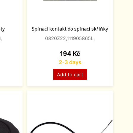
oty
Spínací kontakt do spínací skříňky
,
0320Z22,111905865L,
Price
194 Kč
2-3 days
Add to cart