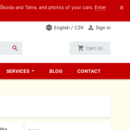
×
d Škoda and Tatra, and photos of your cars.
Enter
language

English / CZK
Sign in

shopping_cart
Cart
(0)
SERVICES
BLOG
CONTACT
ítka,