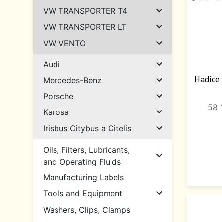

VW TRANSPORTER T4

VW TRANSPORTER LT

VW VENTO

Audi
Hadice 

Mercedes-Benz

Porsche
58 

Karosa

Irisbus Citybus a Citelis
Oils, Filters, Lubricants,

and Operating Fluids
Manufacturing Labels

Tools and Equipment
Washers, Clips, Clamps