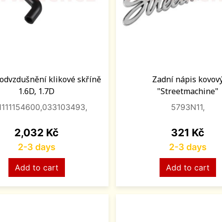
odvzdušnění klikové skříně
Zadní nápis kovov
1.6D, 1.7D
"Streetmachine"
1111154600,033103493,
5793N11,
Price
Price
2,032 Kč
321 Kč
2-3 days
2-3 days
Add to cart
Add to cart