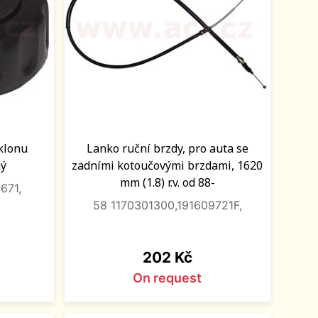
sklonu
Lanko ruční brzdy, pro auta se
ný
zadními kotoučovými brzdami, 1620
mm (1.8) r.v. od 88-
671,
58 1170301300,191609721F,
Price
202 Kč
On request