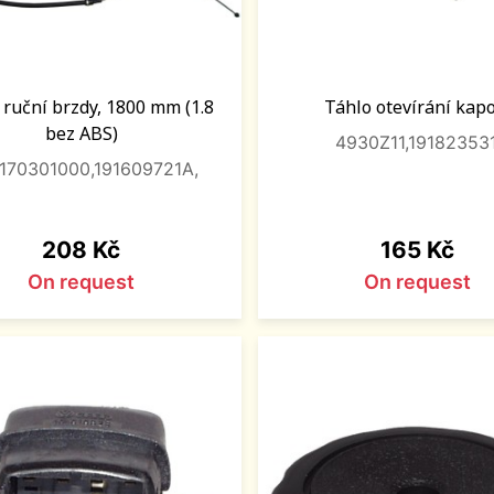
 ruční brzdy, 1800 mm (1.8
Táhlo otevírání kap
bez ABS)
4930Z11,191823531
1170301000,191609721A,
Price
Price
208 Kč
165 Kč
On request
On request