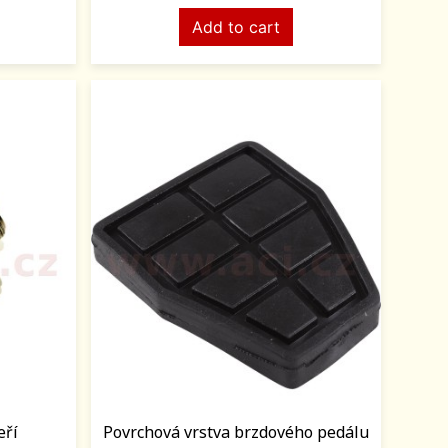
Add to cart
eří
Povrchová vrstva brzdového pedálu