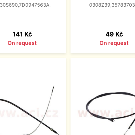
30S690,7D0947563A,
0308Z39,35783703
Price
Price
141 Kč
49 Kč
On request
On request