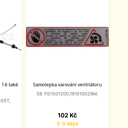
 1.6 také
Samolepka varování ventilátoru
58 1101501200,191010029M,
555T,
Price
102 Kč
2-3 days