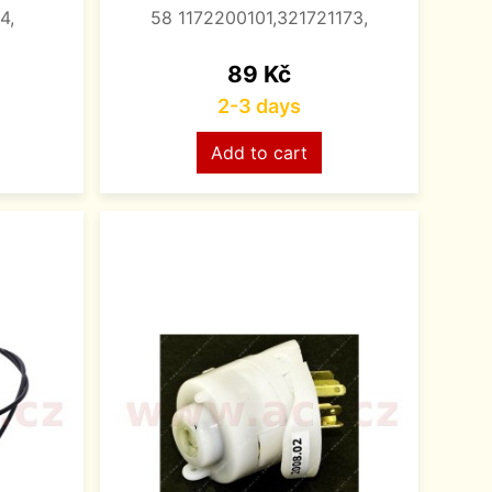
4,
58 1172200101,321721173,
Price
89 Kč
2-3 days
Add to cart