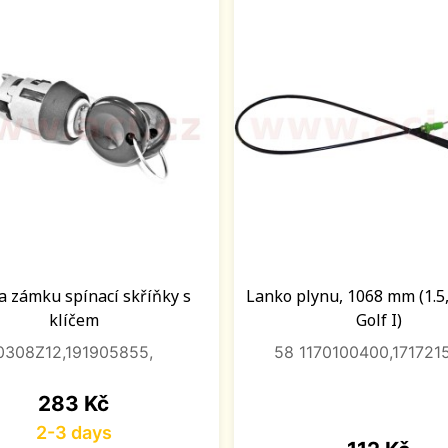
a zámku spínací skříňky s
Lanko plynu, 1068 mm (1.5,
klíčem
Golf I)
0308Z12,191905855,
58 1170100400,171721
Price
283 Kč
2-3 days
Price