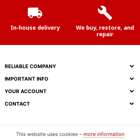
local_shipping
build
In-house delivery
We buy, restore, and
repair
RELIABLE COMPANY
IMPORTANT INFO
YOUR ACCOUNT
CONTACT
This website uses cookies –
more information