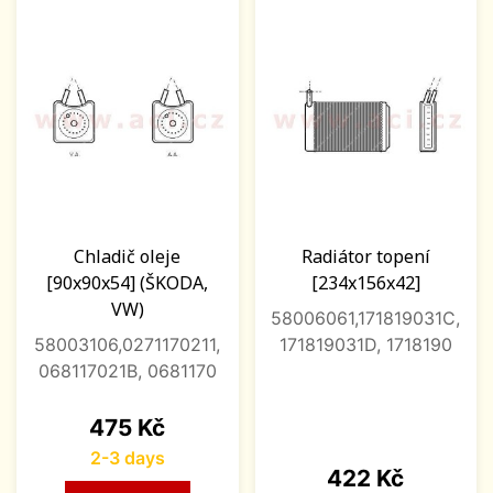
Chladič oleje
Radiátor topení
[90x90x54] (ŠKODA,
[234x156x42]
VW)
58006061,171819031C,
58003106,0271170211,
171819031D, 1718190
068117021B, 0681170
Price
475 Kč
2-3 days
Price
422 Kč