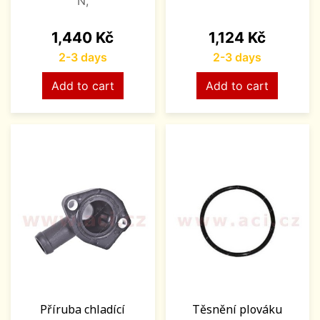
N,
Price
Price
1,440 Kč
1,124 Kč
2-3 days
2-3 days
Add to cart
Add to cart
Příruba chladící
Těsnění plováku