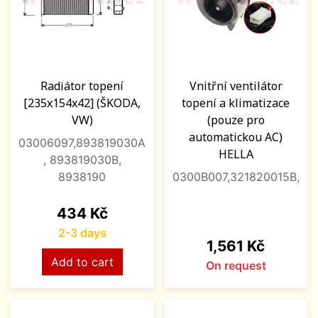
Radiátor topení
Vnitřní ventilátor
[235x154x42] (ŠKODA,
topení a klimatizace
VW)
(pouze pro
automatickou AC)
03006097,893819030A
HELLA
, 893819030B,
8938190
0300B007,321820015B,
Price
434 Kč
2-3 days
Price
1,561 Kč
Add to cart
On request