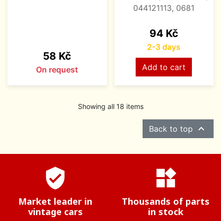
044121113, 0681
Price
94 Kč
2-3 days
Price
58 Kč
Add to cart
On request
Showing all 18 items

Back to top
verified_user
widgets
Market leader in
Thousands of parts
vintage cars
in stock