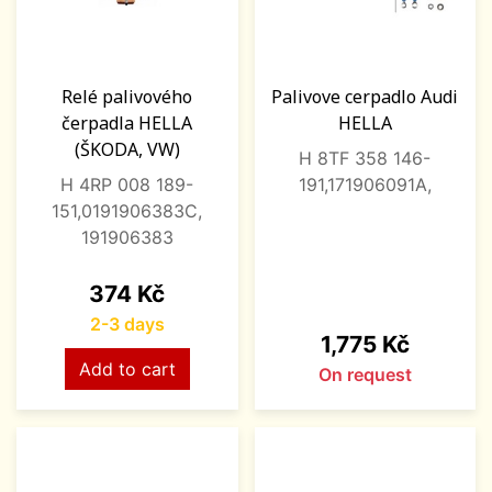
Relé palivového
Palivove cerpadlo Audi
čerpadla HELLA
HELLA
(ŠKODA, VW)
H 8TF 358 146-
H 4RP 008 189-
191,171906091A,
151,0191906383C,
191906383
Price
374 Kč
2-3 days
Price
1,775 Kč
Add to cart
On request