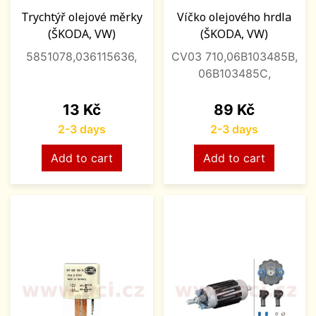
Trychtýř olejové měrky
Víčko olejového hrdla
(ŠKODA, VW)
(ŠKODA, VW)
5851078,036115636,
CV03 710,06B103485B,
06B103485C,
Price
Price
13 Kč
89 Kč
2-3 days
2-3 days
Add to cart
Add to cart