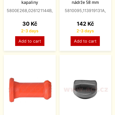
kapaliny
nádrže 58 mm
5800E268,026121144B,
5810095,113919131A,
Price
Price
30 Kč
142 Kč
2-3 days
2-3 days
Add to cart
Add to cart