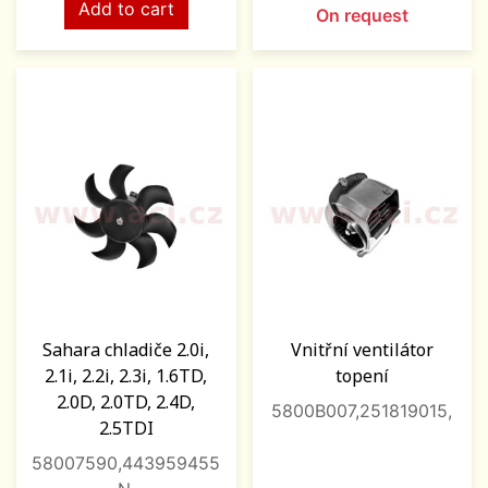
Add to cart
On request
Sahara chladiče 2.0i,
Vnitřní ventilátor
2.1i, 2.2i, 2.3i, 1.6TD,
topení
2.0D, 2.0TD, 2.4D,
5800B007,251819015,
2.5TDI
58007590,443959455