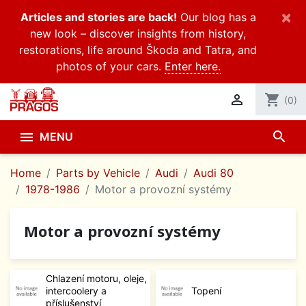
×
Articles and stories are back!
Our blog has a
new look – discover insights from history,
restorations, life around Škoda and Tatra, and
photos of your cars.
Enter here.

shopping_cart
(0)
search

MENU
Home
Parts by Vehicle
Audi
Audi 80
1978-1986
Motor a provozní systémy
Motor a provozní systémy
Chlazení motoru, oleje,
intercoolery a
Topení
příslušenství