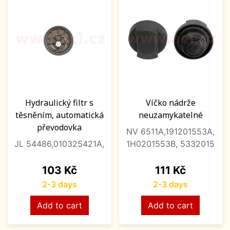
Hydraulický filtr s
Víčko nádrže
těsněním, automatická
neuzamykatelné
převodovka
NV 6511A,191201553A,
JL 54486,010325421A,
1H0201553B, 5332015
Price
Price
103 Kč
111 Kč
2-3 days
2-3 days
Add to cart
Add to cart