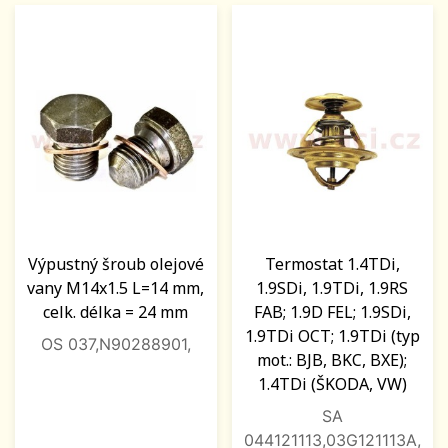
Výpustný šroub olejové
Termostat 1.4TDi,
vany M14x1.5 L=14 mm,
1.9SDi, 1.9TDi, 1.9RS
celk. délka = 24 mm
FAB; 1.9D FEL; 1.9SDi,
1.9TDi OCT; 1.9TDi (typ
OS 037,N90288901,
mot.: BJB, BKC, BXE);
1.4TDi (ŠKODA, VW)
SA
044121113,03G121113A,