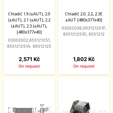
Chladič 1.9 (±AUT), 2.0
Chladič 2.0, 2.2, 2.3E
(±AUT), 2.1 (±AUT), 2.2
±AUT [480x377x40]
(±AUT), 2.3 (±AUT),
03002038,093121251F,
[480x377x40]
855121251D, 8551212
03002002,855121251,
855121251A, 89312125
Price
Price
2,571 Kč
1,802 Kč
On request
On request