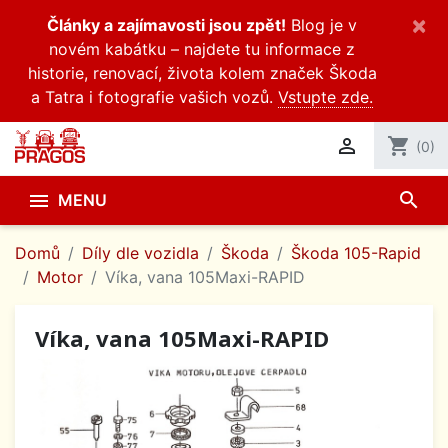
×
Články a zajímavosti jsou zpět!
Blog je v
novém kabátku – najdete tu informace z
historie, renovací, života kolem značek Škoda
a Tatra i fotografie vašich vozů.
Vstupte zde.

shopping_cart
(0)
search

MENU
Domů
Díly dle vozidla
Škoda
Škoda 105-Rapid
Motor
Víka, vana 105Maxi-RAPID
Víka, vana 105Maxi-RAPID