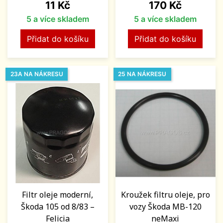
Cena
Cena
11 Kč
170 Kč
5 a více skladem
5 a více skladem
Přidat do košíku
Přidat do košíku
23A NA NÁKRESU
25 NA NÁKRESU
Filtr oleje moderní,
Kroužek filtru oleje, pro
Škoda 105 od 8/83 –
vozy Škoda MB-120
Felicia
neMaxi