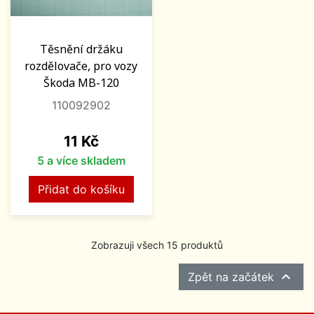
Těsnění držáku
rozdělovače, pro vozy
Škoda MB-120
110092902
Cena
11 Kč
5 a více skladem
Přidat do košíku
Zobrazuji všech 15 produktů

Zpět na začátek