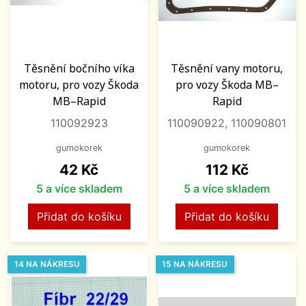
Těsnění bočního víka
Těsnění vany motoru,
motoru, pro vozy Škoda
pro vozy Škoda MB–
MB–Rapid
Rapid
110092923
110090922, 110090801
gumokorek
gumokorek
Cena
Cena
42 Kč
112 Kč
5 a více skladem
5 a více skladem
Přidat do košíku
Přidat do košíku
14 NA NÁKRESU
15 NA NÁKRESU