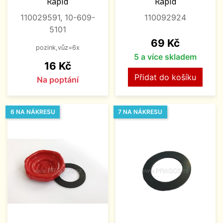
Rapid
Rapid
110029591, 10-609-
110092924
5101
Cena
69 Kč
pozink,vůz=6x
5 a více skladem
Cena
16 Kč
Přidat do košíku
Na poptání
6 NA NÁKRESU
7 NA NÁKRESU