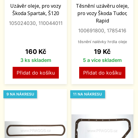
Uzávěr oleje, pro vozy
Těsnění uzávěru oleje,
Škoda Spartak, Š120
pro vozy Škoda Tudor,
Rapid
105024030, 110044011
100691800, 1785416
těsnění nalévky hrdla oleje
Cena
Cena
160 Kč
19 Kč
3 ks skladem
5 a více skladem
Přidat do košíku
Přidat do košíku
9 NA NÁKRESU
11 NA NÁKRESU