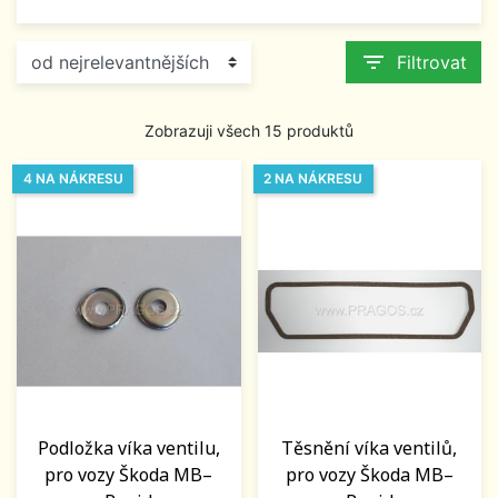
filter_list
Filtrovat
Zobrazuji všech 15 produktů
4 NA NÁKRESU
2 NA NÁKRESU
Podložka víka ventilu,
Těsnění víka ventilů,
pro vozy Škoda MB–
pro vozy Škoda MB–