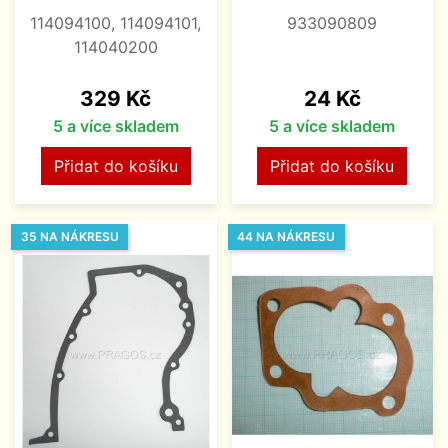
114094100, 114094101,
933090809
114040200
Cena
Cena
329 Kč
24 Kč
5 a více skladem
5 a více skladem
Přidat do košíku
Přidat do košíku
35 NA NÁKRESU
44 NA NÁKRESU