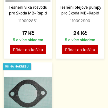
Těsnění víka rozvodu
Těsnění olejové pumpy
pro Škoda MB–Rapid
pro Škoda MB–Rapid
110092851
110092900
Cena
Cena
17 Kč
24 Kč
5 a více skladem
5 a více skladem
Přidat do košíku
Přidat do košíku
58 NA NÁKRESU