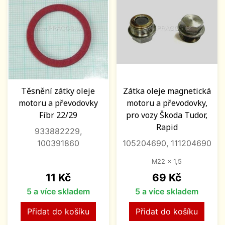
Těsnění zátky oleje
Zátka oleje magnetická
motoru a převodovky
motoru a převodovky,
Fíbr 22/29
pro vozy Škoda Tudor,
Rapid
933882229,
100391860
105204690, 111204690
M22 x 1,5
Cena
Cena
11 Kč
69 Kč
5 a více skladem
5 a více skladem
Přidat do košíku
Přidat do košíku