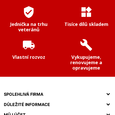
verified_user
widgets
Jednička na trhu
Tisíce dílů skladem
veteránů
local_shipping
build
Vlastní rozvoz
Vykupujeme,
renovujeme a
opravujeme
SPOLEHLIVÁ FIRMA
DŮLEŽITÉ INFORMACE
MŮJ ÚČET