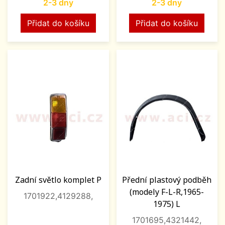
2-3 dny
2-3 dny
Přidat do košíku
Přidat do košíku
Zadní světlo komplet P
Přední plastový podběh
(modely F-L-R,1965-
1701922,4129288,
1975) L
1701695,4321442,