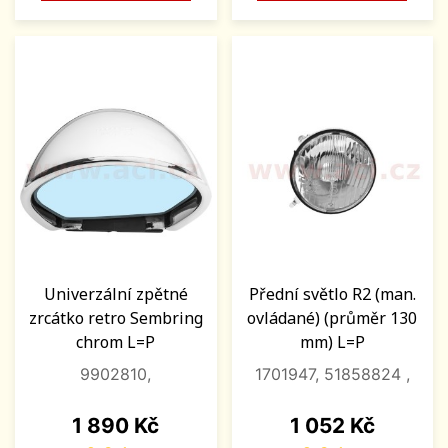
Univerzální zpětné
Přední světlo R2 (man.
zrcátko retro Sembring
ovládané) (průměr 130
chrom L=P
mm) L=P
9902810,
1701947, 51858824 ,
Cena
Cena
1 890 Kč
1 052 Kč