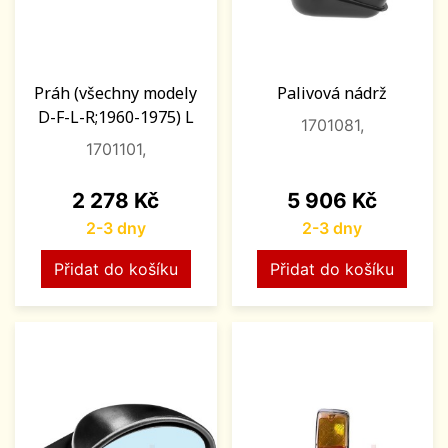
Práh (všechny modely
Palivová nádrž
D-F-L-R;1960-1975) L
1701081,
1701101,
Cena
Cena
2 278 Kč
5 906 Kč
2-3 dny
2-3 dny
Přidat do košíku
Přidat do košíku