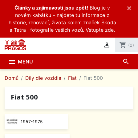
×
Články a zajímavosti jsou zpět!
Blog je v
novém kabátku – najdete tu informace z
historie, renovací, života kolem značek Škoda
a Tatra i fotografie vašich vozů.
Vstupte zde.

shopping_cart
(0)
search

MENU
Domů
Díly dle vozidla
Fiat
Fiat 500
Fiat 500
1957-1975