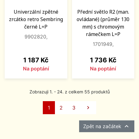
Univerzální zpětné
Přední světlo R2 (man.
zrcátko retro Sembring
ovládané) (průměr 130
černé L=P
mm) s chromovým
rámečkem L=P
9902820,
1701949,
Cena
Cena
1 187 Kč
1 736 Kč
Na poptání
Na poptání
Zobrazuji 1. - 24. z celkem 55 produktů
Další
1
2
3


Zpět na začátek