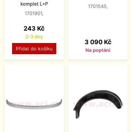
komplet L=P
1701545,
1701901,
Cena
243 Kč
2-3 dny
Cena
3 090 Kč
Přidat do košíku
Na poptání