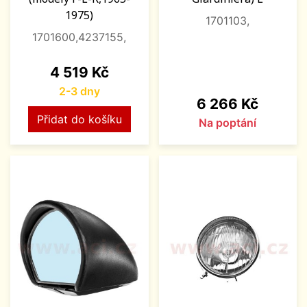
1975)
1701103,
1701600,4237155,
Cena
4 519 Kč
2-3 dny
Cena
6 266 Kč
Přidat do košíku
Na poptání