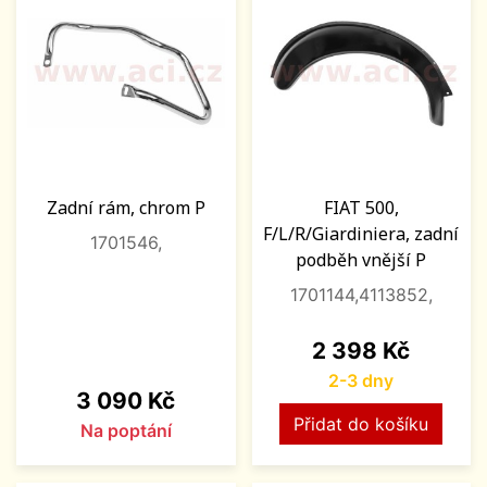
Zadní rám, chrom P
FIAT 500,
F/L/R/Giardiniera, zadní
1701546,
podběh vnější P
1701144,4113852,
Cena
2 398 Kč
2-3 dny
Cena
3 090 Kč
Přidat do košíku
Na poptání