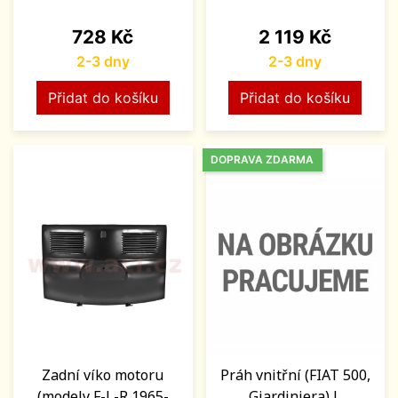
Cena
Cena
728 Kč
2 119 Kč
2-3 dny
2-3 dny
Přidat do košíku
Přidat do košíku
DOPRAVA ZDARMA
Zadní víko motoru
Práh vnitřní (FIAT 500,
(modely F-L-R,1965-
Giardiniera) L