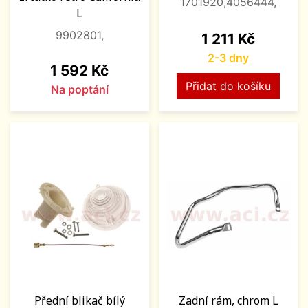
1701920,4056444,
L
9902801,
Cena
1 211 Kč
2-3 dny
Cena
1 592 Kč
Přidat do košíku
Na poptání
Přední blikač bílý
Zadní rám, chrom L