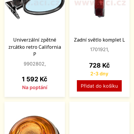
Univerzální zpětné
Zadní světlo komplet L
zrcátko retro California
1701921,
P
9902802,
Cena
728 Kč
2-3 dny
Cena
1 592 Kč
Přidat do košíku
Na poptání