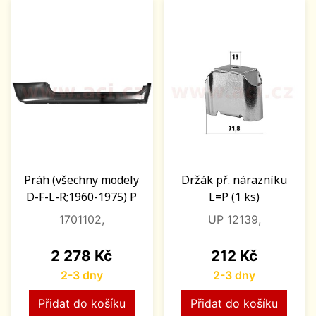
Práh (všechny modely
Držák př. nárazníku
D-F-L-R;1960-1975) P
L=P (1 ks)
1701102,
UP 12139,
Cena
Cena
2 278 Kč
212 Kč
2-3 dny
2-3 dny
Přidat do košíku
Přidat do košíku