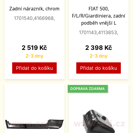
Zadní nárazník, chrom
FIAT 500,
F/L/R/Giardiniera, zadní
1701540,4166968,
podběh vnější L
1701143,4113853,
Cena
Cena
2 519 Kč
2 398 Kč
2-3 dny
2-3 dny
Přidat do košíku
Přidat do košíku
DOPRAVA ZDARMA