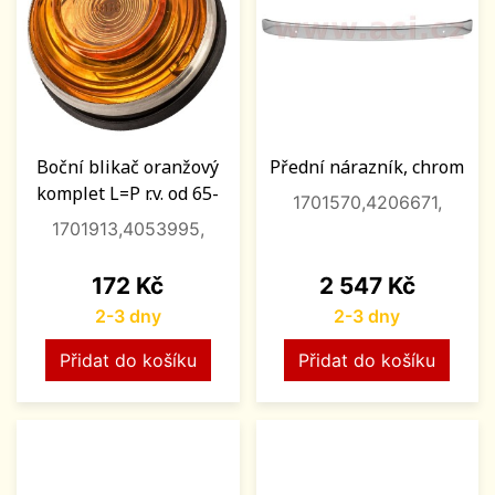
Boční blikač oranžový
Přední nárazník, chrom
komplet L=P r.v. od 65-
1701570,4206671,
1701913,4053995,
Cena
Cena
172 Kč
2 547 Kč
2-3 dny
2-3 dny
Přidat do košíku
Přidat do košíku