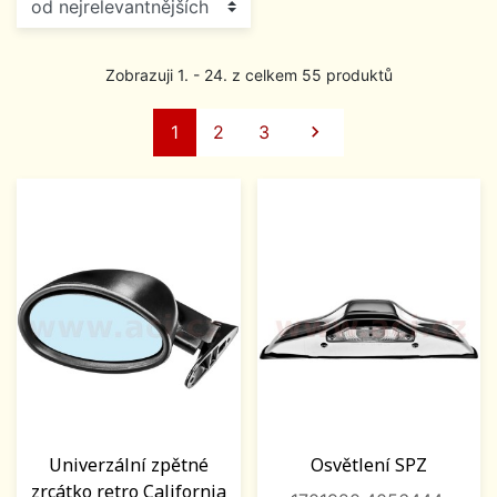
Zobrazuji 1. - 24. z celkem 55 produktů
Další
1
2
3

Univerzální zpětné
Osvětlení SPZ
zrcátko retro California