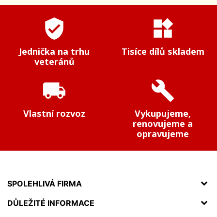
verified_user
widgets
Jednička na trhu
Tisíce dílů skladem
veteránů
local_shipping
build
Vlastní rozvoz
Vykupujeme,
renovujeme a
opravujeme
SPOLEHLIVÁ FIRMA
DŮLEŽITÉ INFORMACE