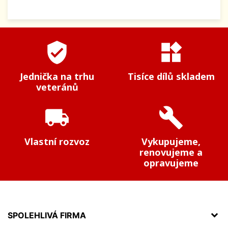
verified_user
widgets
Jednička na trhu
Tisíce dílů skladem
veteránů
local_shipping
build
Vlastní rozvoz
Vykupujeme,
renovujeme a
opravujeme
SPOLEHLIVÁ FIRMA