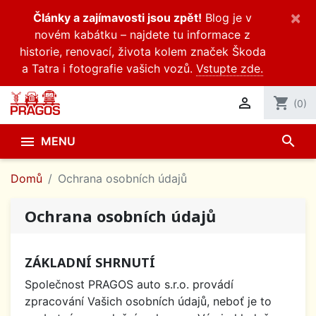
×
Články a zajímavosti jsou zpět!
Blog je v
novém kabátku – najdete tu informace z
historie, renovací, života kolem značek Škoda
a Tatra i fotografie vašich vozů.
Vstupte zde.

shopping_cart
(0)
search

MENU
Domů
Ochrana osobních údajů
Ochrana osobních údajů
ZÁKLADNÍ SHRNUTÍ
Společnost PRAGOS auto s.r.o. provádí
zpracování Vašich osobních údajů, neboť je to