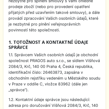
nezbytné pro splnění smlouvy s Vámi ohledně
prodeje zboží (nebo pro provedení opatření
přijatých před uzavřením takové smlouvy), a dále
provádí zpracování Vašich osobních údajů, které
je nezbytné pro plnění veřejnoprávních
povinností této společnosti.
1. TOTOŽNOST A KONTAKTNÍ ÚDAJE
SPRÁVCE
1.1. Správcem Vašich osobních údajů je obchodní
společnost PRAGOS auto s.r.o., se sídlem Višňová
2084/3, Krč, 140 00 Praha 4, Česká republika,
identifikační číslo: 26463873, zapsána v
obchodním rejstříku vedeném u Městského soudu
v Praze v oddíle C, vložce 83962 (dále jen
„správce“).
1.2. Kontaktní údaje správce jsou následující:
adresa pro doručování Višňová 2084/3, Krč, 140