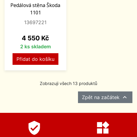
Pedálová stěna Škoda
1101
13697221
Cena
4 550 Kč
2 ks skladem
Přidat do košíku
Zobrazuji všech 13 produktů

Zpět na začátek
verified_user
widgets