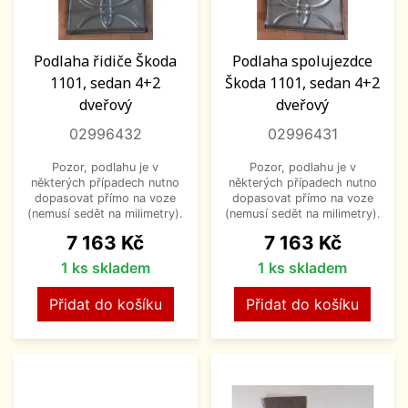
Podlaha řidiče Škoda
Podlaha spolujezdce
1101, sedan 4+2
Škoda 1101, sedan 4+2
dveřový
dveřový
02996432
02996431
Pozor, podlahu je v
Pozor, podlahu je v
některých případech nutno
některých případech nutno
dopasovat přímo na voze
dopasovat přímo na voze
(nemusí sedět na milimetry).
(nemusí sedět na milimetry).
Cena
Cena
7 163 Kč
7 163 Kč
1 ks skladem
1 ks skladem
Přidat do košíku
Přidat do košíku