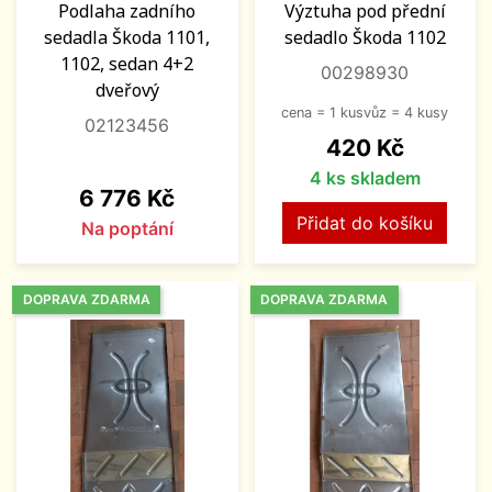
Podlaha zadního
Výztuha pod přední
sedadla Škoda 1101,
sedadlo Škoda 1102
1102, sedan 4+2
00298930
dveřový
cena = 1 kusvůz = 4 kusy
02123456
Cena
420 Kč
4 ks skladem
Cena
6 776 Kč
Přidat do košíku
Na poptání
DOPRAVA ZDARMA
DOPRAVA ZDARMA