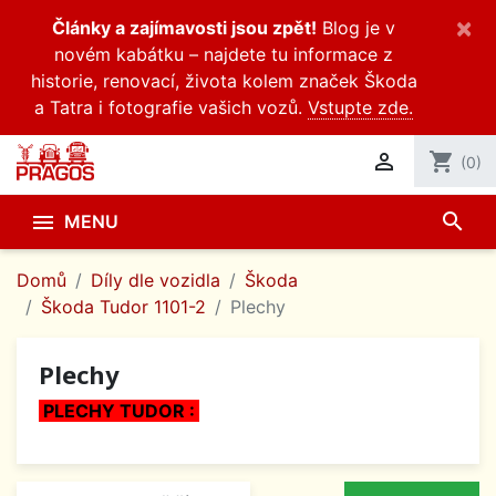
×
Články a zajímavosti jsou zpět!
Blog je v
novém kabátku – najdete tu informace z
historie, renovací, života kolem značek Škoda
a Tatra i fotografie vašich vozů.
Vstupte zde.

shopping_cart
(0)
search

MENU
Domů
Díly dle vozidla
Škoda
Škoda Tudor 1101-2
Plechy
Plechy
PLECHY TUDOR :