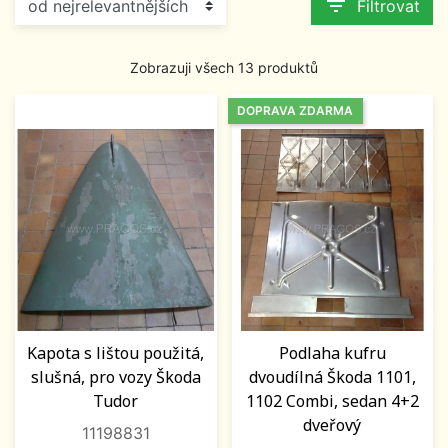
filter_list
Filtrovat
Zobrazuji všech 13 produktů
DOPRAVA ZDARMA
Kapota s lištou použitá,
Podlaha kufru
slušná, pro vozy Škoda
dvoudílná Škoda 1101,
Tudor
1102 Combi, sedan 4+2
dveřový
11198831