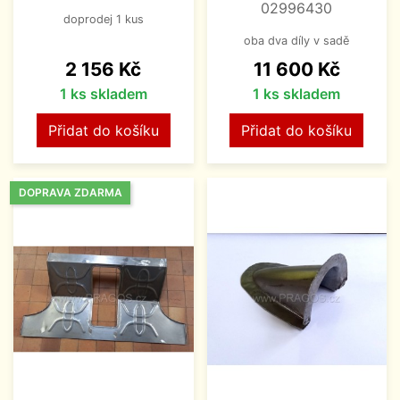
02996430
doprodej 1 kus
oba dva díly v sadě
Cena
Cena
2 156 Kč
11 600 Kč
1 ks skladem
1 ks skladem
Přidat do košíku
Přidat do košíku
DOPRAVA ZDARMA