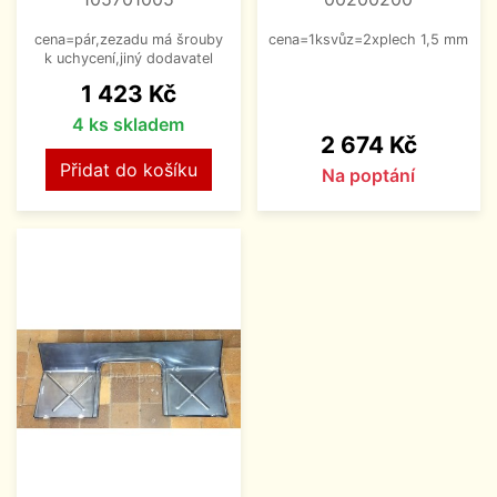
cena=pár,zezadu má šrouby
cena=1ksvůz=2xplech 1,5 mm
k uchycení,jiný dodavatel
Cena
1 423 Kč
4 ks skladem
Cena
2 674 Kč
Přidat do košíku
Na poptání