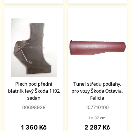
Plech pod přední
Tunel středu podlahy,
blatník levý Škoda 1102
pro vozy Škoda Octavia,
sedan
Felicia
00698928
107710100
L= 97 cm
Cena
Cena
1 360 Kč
2 287 Kč