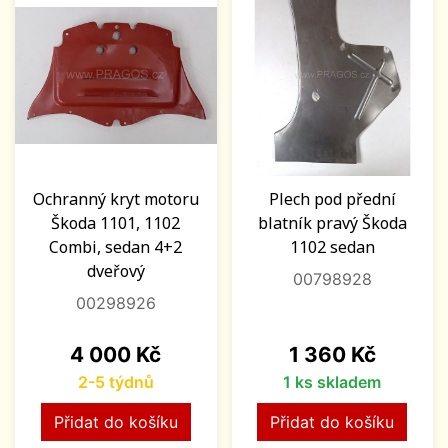
Ochranný kryt motoru
Plech pod přední
Škoda 1101, 1102
blatník pravý Škoda
Combi, sedan 4+2
1102 sedan
dveřový
00798928
00298926
Cena
Cena
4 000 Kč
1 360 Kč
2-5 týdnů
1 ks skladem
Přidat do košíku
Přidat do košíku