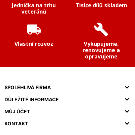
Jednička na trhu
Tisíce dílů skladem
veteránů
local_shipping
build
Vlastní rozvoz
Vykupujeme,
renovujeme a
opravujeme
SPOLEHLIVÁ FIRMA
DŮLEŽITÉ INFORMACE
MŮJ ÚČET
KONTAKT