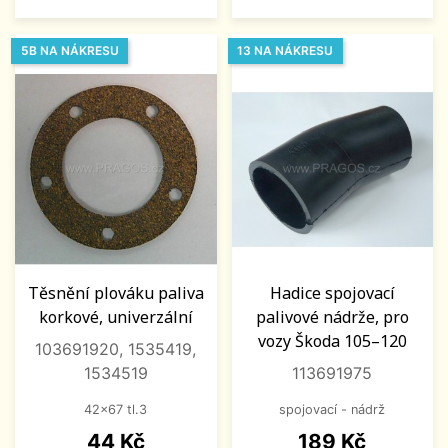
5B NA NÁKRESU
13 NA NÁKRESU
Těsnění plováku paliva
Hadice spojovací
korkové, univerzální
palivové nádrže, pro
vozy Škoda 105–120
103691920, 1535419,
1534519
113691975
42x67 tl.3
spojovací - nádrž
Cena
Cena
44 Kč
189 Kč