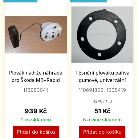
Plovák nádrže náhrada
Těsnění plováku paliva
pro Škoda MB–Rapid
gumové, univerzální
113983041
110691802, 1535419
42x67 tl.3
Cena
Cena
939 Kč
51 Kč
1 ks skladem
5 a více skladem
Přidat do košíku
Přidat do košíku