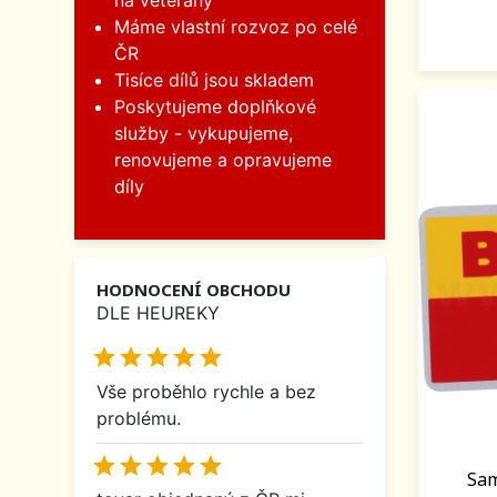
na veterány
Máme vlastní rozvoz po celé
ČR
Tisíce dílů jsou skladem
Poskytujeme doplňkové
služby - vykupujeme,
renovujeme a opravujeme
díly
HODNOCENÍ OBCHODU
DLE HEUREKY





Vše proběhlo rychle a bez
problému.





Sam