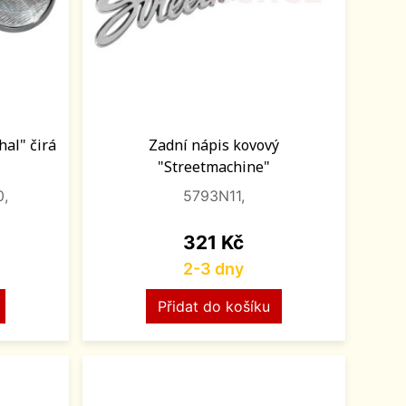
hal" čirá
Zadní nápis kovový
"Streetmachine"
,
5793N11,
Cena
321 Kč
2-3 dny
Přidat do košíku