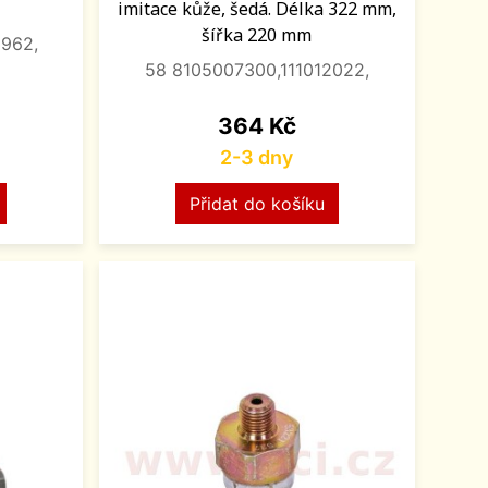
imitace kůže, šedá. Délka 322 mm,
šířka 220 mm
962,
58 8105007300,111012022,
Cena
364 Kč
2-3 dny
Přidat do košíku