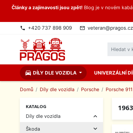
Články a zajímavosti jsou zpět!
Blog je v novém kabátk
+420 737 898 909
veteran@pragos.cz
phone
mail_outline
directions_car
DÍLY DLE VOZIDLA
UNIVERZÁLNÍ D
Domů
Díly dle vozidla
Porsche
Porsche 911 
1963
KATALOG

Díly dle vozidla

Škoda