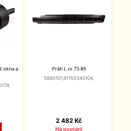
d. okna a
Práh L r.v. 73-89
5860101,91150340104,
0174,
Cena
2 482 Kč
Na poptání