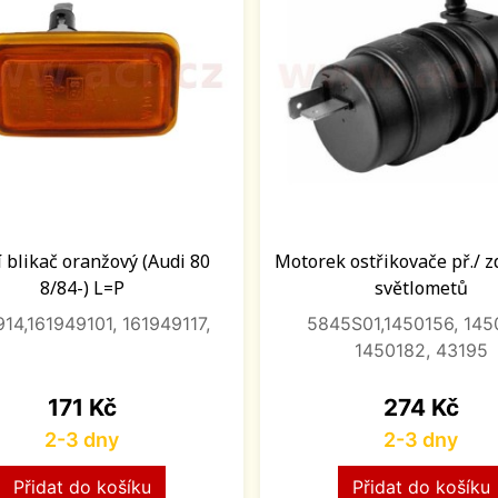
 blikač oranžový (Audi 80
Motorek ostřikovače př./ z
8/84-) L=P
světlometů
14,161949101, 161949117,
5845S01,1450156, 145
1450182, 43195
Cena
Cena
171 Kč
274 Kč
2-3 dny
2-3 dny
Přidat do košíku
Přidat do košíku