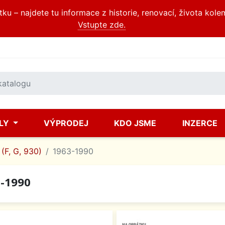
u – najdete tu informace z historie, renovací, života kole
Vstupte zde.
ÍLY
VÝPRODEJ
KDO JSME
INZERCE
(F, G, 930)
1963-1990
-1990