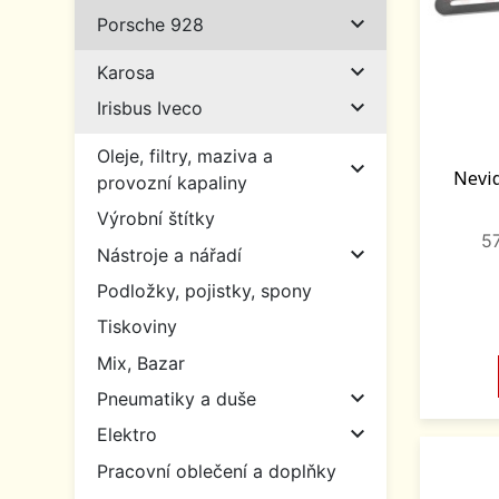

Porsche 928

Karosa

Irisbus Iveco
Oleje, filtry, maziva a

Nevid
provozní kapaliny
Výrobní štítky
5

Nástroje a nářadí
Podložky, pojistky, spony
Tiskoviny
Mix, Bazar

Pneumatiky a duše

Elektro
Pracovní oblečení a doplňky