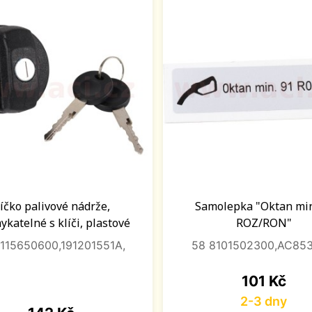
íčko palivové nádrže,
Samolepka "Oktan min
katelné s klíči, plastové
ROZ/RON"
1115650600,191201551A,
58 8101502300,AC853
Cena
101 Kč
2-3 dny
Cena