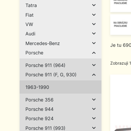

Tatra

Fiat

VW

Audi

Mercedes-Benz
Je tu 69

Porsche
Zobrazuji 

Porsche 911 (964)

Porsche 911 (F, G, 930)
1963-1990

Porsche 356

Porsche 944

Porsche 924

Porsche 911 (993)