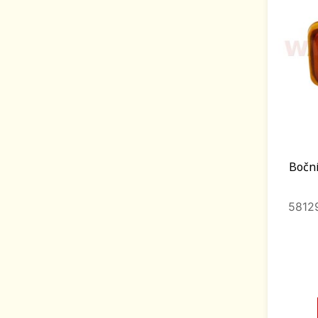
Boční
58129