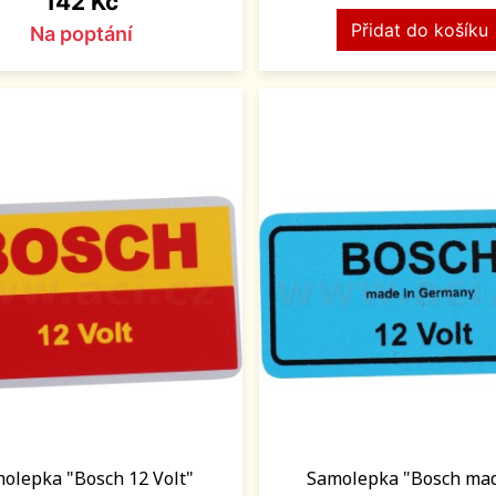
142 Kč
Přidat do košíku
Na poptání
olepka "Bosch 12 Volt"
Samolepka "Bosch mad