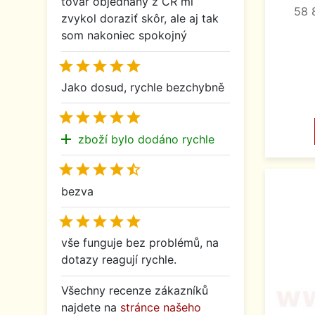
tovar objednaný z ČR mi
58 
zvykol doraziť skôr, ale aj tak
som nakoniec spokojný





Jako dosud, rychle bezchybně





add
zboží bylo dodáno rychle





bezva





vše funguje bez problémů, na
dotazy reagují rychle.
Všechny recenze zákazníků
najdete na
stránce našeho