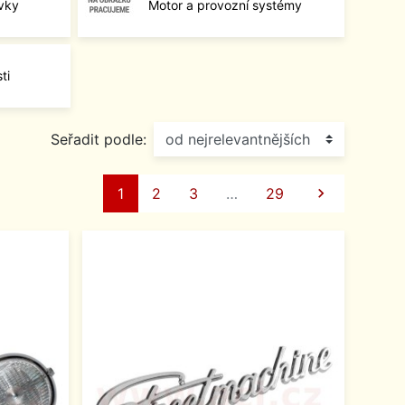
rvky
Motor a provozní systémy
ti
Seřadit podle:
Další
1
2
3
…
29
