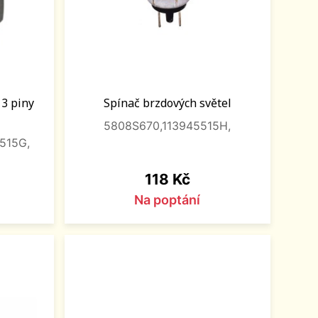
 3 piny
Spínač brzdových světel
5808S670,113945515H,
515G,
Cena
118 Kč
Na poptání