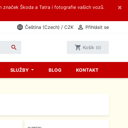
×
m značek Škoda a Tatra i fotografie vašich vozů.
language

Čeština (Czech) / CZK
Přihlásit se

shopping_cart
Košík
(0)
SLUŽBY
BLOG
KONTAKT