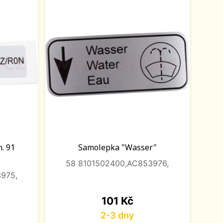
. 91
Samolepka "Wasser"
58 8101502400,AC853976,
975,
Cena
101 Kč
2-3 dny