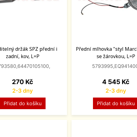
itelný držák SPZ přední i
Přední mlhovka "styl Marc
zadní, kov, L=P
se žárovkou, L=P
793580,64470105100,
5793995,EQ941400
Cena
Cena
270 Kč
4 545 Kč
2-3 dny
2-3 dny
Přidat do košíku
Přidat do košíku