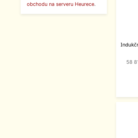
obchodu na serveru Heurece
.
Indukčn
58 8