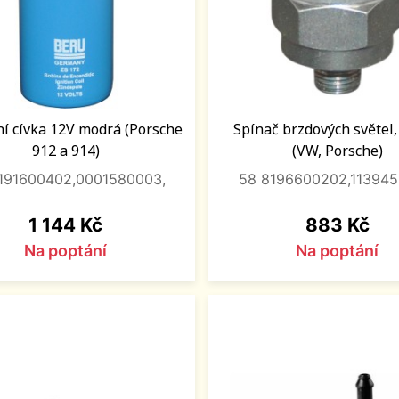
í cívka 12V modrá (Porsche
Spínač brzdových světel,
912 a 914)
(VW, Porsche)
191600402,0001580003,
58 8196600202,113945
Cena
Cena
1 144 Kč
883 Kč
Na poptání
Na poptání