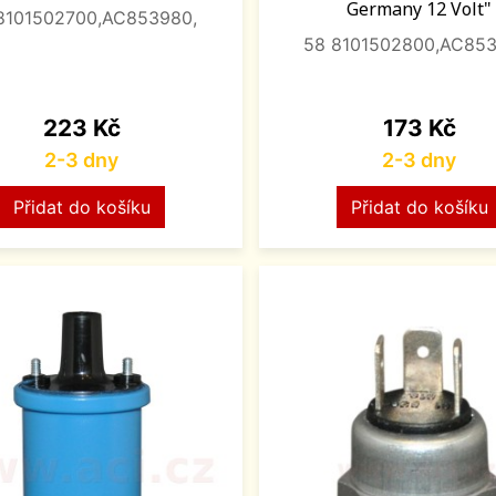
Germany 12 Volt"
8101502700,AC853980,
58 8101502800,AC853
Cena
Cena
223 Kč
173 Kč
2-3 dny
2-3 dny
Přidat do košíku
Přidat do košíku