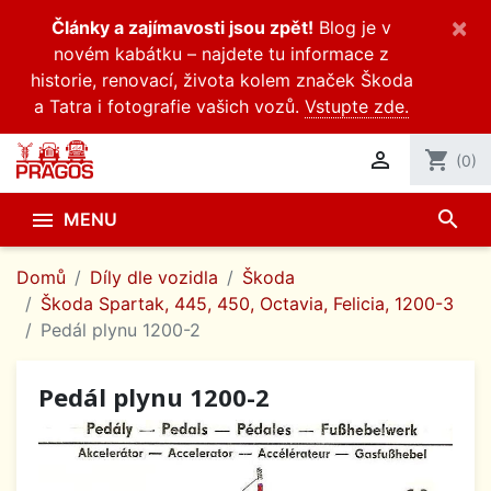
×
Články a zajímavosti jsou zpět!
Blog je v
novém kabátku – najdete tu informace z
historie, renovací, života kolem značek Škoda
a Tatra i fotografie vašich vozů.
Vstupte zde.

shopping_cart
(0)
search

MENU
Domů
Díly dle vozidla
Škoda
Škoda Spartak, 445, 450, Octavia, Felicia, 1200-3
Pedál plynu 1200-2
Pedál plynu 1200-2