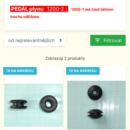
PEDÁL plynu
1200-2
:
1200-1 má část táhloví
trochu odlišnou
filter_list
Filtrovat
Zobrazuji 2 produkty
18 NA NÁKRESU
19 NA NÁKRESU