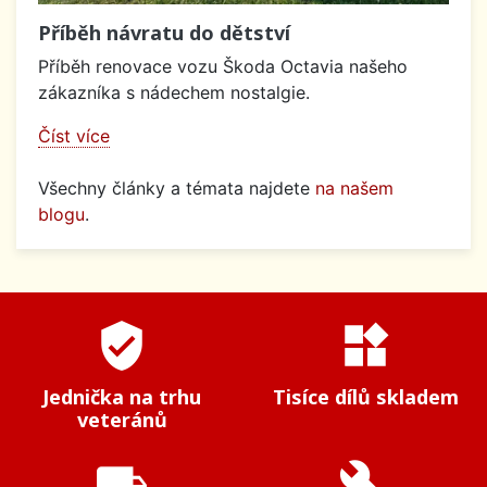
Příběh návratu do dětství
Příběh renovace vozu Škoda Octavia našeho
zákazníka s nádechem nostalgie.
Číst více
Všechny články a témata najdete
na našem
blogu
.
verified_user
widgets
Jednička na trhu
Tisíce dílů skladem
veteránů
local_shipping
build