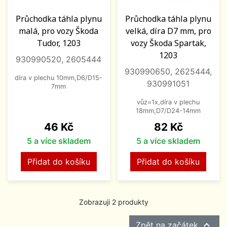
Průchodka táhla plynu
Průchodka táhla plynu
malá, pro vozy Škoda
velká, díra D7 mm, pro
Tudor, 1203
vozy Škoda Spartak,
1203
930990520, 2605444
930990650, 2625444,
díra v plechu 10mm,D6/D15-
930991051
7mm
vůz=1x,díra v plechu
18mm,D7/D24-14mm
Cena
Cena
46 Kč
82 Kč
5 a více skladem
5 a více skladem
Přidat do košíku
Přidat do košíku
Zobrazuji 2 produkty

Zpět na začátek