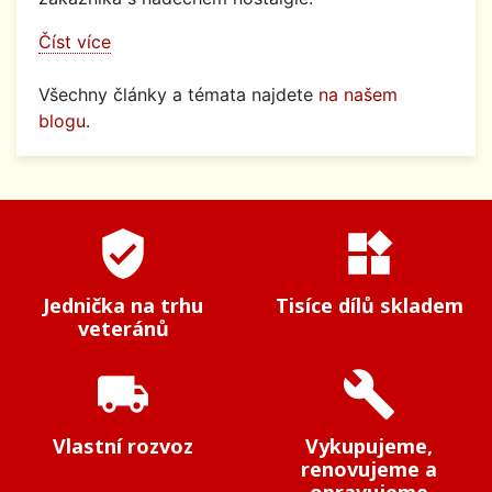
Číst více
Všechny články a témata najdete
na našem
blogu
.
verified_user
widgets
Jednička na trhu
Tisíce dílů skladem
veteránů
local_shipping
build
Vlastní rozvoz
Vykupujeme,
renovujeme a
opravujeme