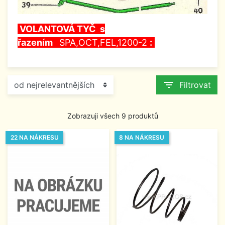
VOLANTOVÁ TYČ s
řazením
SPA,OCT,FEL,1200-2
:
filter_list
Filtrovat
Zobrazuji všech 9 produktů
22 NA NÁKRESU
8 NA NÁKRESU