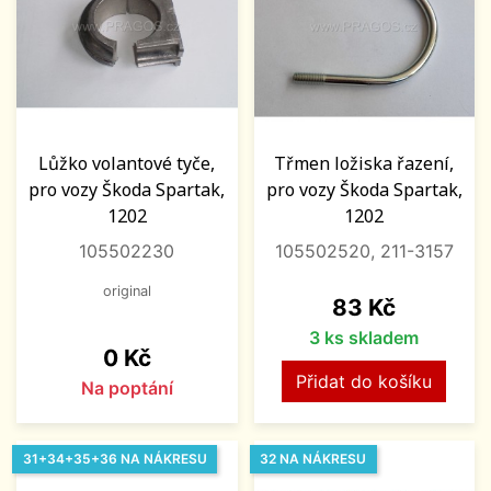
Lůžko volantové tyče,
Třmen ložiska řazení,
pro vozy Škoda Spartak,
pro vozy Škoda Spartak,
1202
1202
105502230
105502520, 211-3157
original
Cena
83 Kč
3 ks skladem
Cena
0 Kč
Přidat do košíku
Na poptání
31+34+35+36 NA NÁKRESU
32 NA NÁKRESU