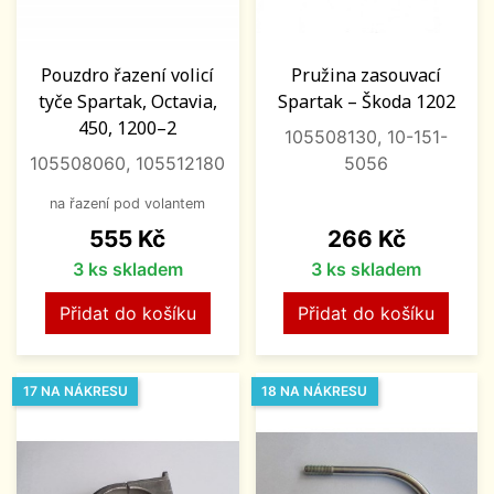
Pouzdro řazení volicí
Pružina zasouvací
tyče Spartak, Octavia,
Spartak – Škoda 1202
450, 1200–2
105508130, 10-151-
105508060, 105512180
5056
na řazení pod volantem
Cena
Cena
555 Kč
266 Kč
3 ks skladem
3 ks skladem
Přidat do košíku
Přidat do košíku
17 NA NÁKRESU
18 NA NÁKRESU