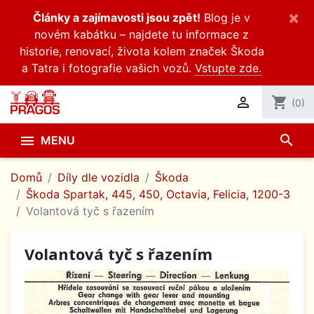
×
Články a zajímavosti jsou zpět!
Blog je v
novém kabátku – najdete tu informace z
historie, renovací, života kolem značek Škoda
a Tatra i fotografie vašich vozů.
Vstupte zde.

shopping_cart
(0)
search

MENU
Domů
Díly dle vozidla
Škoda
Škoda Spartak, 445, 450, Octavia, Felicia, 1200-3
Volantová tyč s řazením
Volantová tyč s řazením