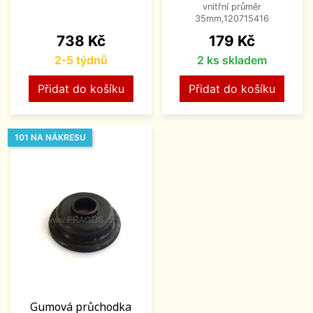
vnitřní průměr
35mm,120715416
Cena
Cena
738 Kč
179 Kč
2-5 týdnů
2 ks skladem
Přidat do košíku
Přidat do košíku
101 NA NÁKRESU
Gumová průchodka