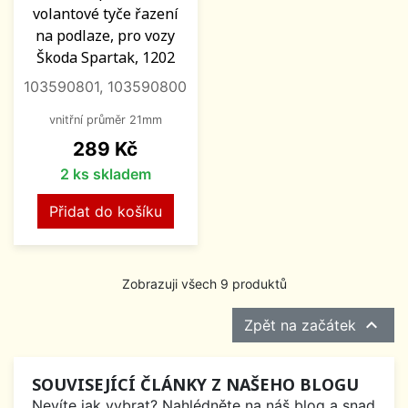
volantové tyče řazení
na podlaze, pro vozy
Škoda Spartak, 1202
103590801, 103590800
vnitřní průměr 21mm
Cena
289 Kč
2 ks skladem
Přidat do košíku
Zobrazuji všech 9 produktů

Zpět na začátek
SOUVISEJÍCÍ ČLÁNKY Z NAŠEHO BLOGU
Nevíte jak vybrat? Nahlédněte na náš blog a snad