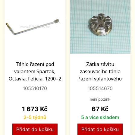
Táhlo řazení pod
Zátka závitu
volantem Spartak,
zasouvacího táhla
Octavia, Felicia, 1200–2
řazení volantového
105510170
105514670
není pozink
Cena
Cena
1 673 Kč
67 Kč
2-5 týdnů
5 a více skladem
Přidat do košíku
Přidat do košíku