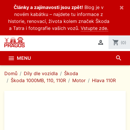
×
Články a zajímavosti jsou zpět!
Blog je v
novém kabátku – najdete tu informace z
historie, renovací, života kolem značek Škoda
a Tatra i fotografie vašich vozů.
Vstupte zde.

shopping_cart
(0)
search

MENU
Domů
Díly dle vozidla
Škoda
Škoda 1000MB, 110, 110R
Motor
Hlava 110R