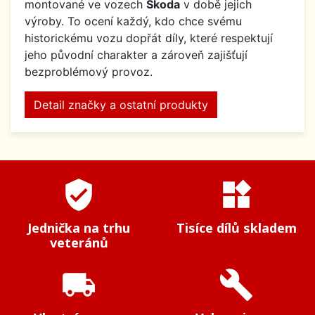
montované ve vozech
Škoda
v době jejich
výroby. To ocení každý, kdo chce svému
historickému vozu dopřát díly, které respektují
jeho původní charakter a zároveň zajišťují
bezproblémový provoz.
Detail značky a ostatní produkty
verified_user
widgets
Jednička na trhu
Tisíce dílů skladem
veteránů
local_shipping
build