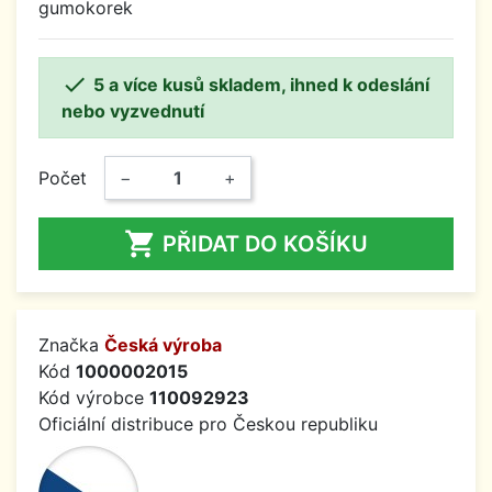
gumokorek

5 a více kusů skladem, ihned k odeslání
nebo vyzvednutí
Počet
−
+

PŘIDAT DO KOŠÍKU
Značka
Česká výroba
Kód
1000002015
Kód výrobce
110092923
Oficiální distribuce pro Českou republiku