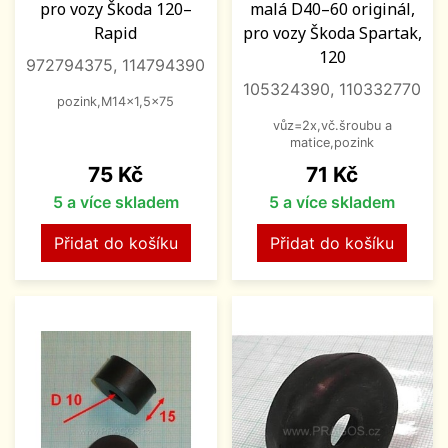
pro vozy Škoda 120–
malá D40–60 originál,
Rapid
pro vozy Škoda Spartak,
120
972794375, 114794390
105324390, 110332770
pozink,M14x1,5x75
vůz=2x,vč.šroubu a
matice,pozink
Cena
Cena
75 Kč
71 Kč
5 a více skladem
5 a více skladem
Přidat do košíku
Přidat do košíku