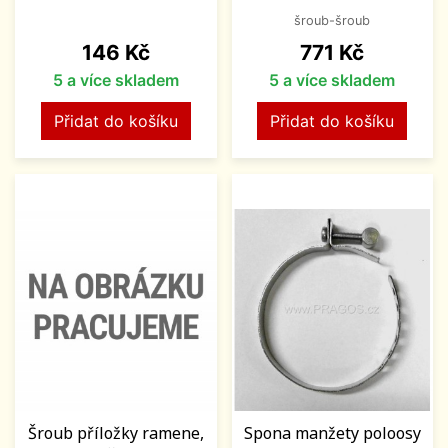
šroub-šroub
Cena
Cena
146 Kč
771 Kč
5 a více skladem
5 a více skladem
Přidat do košíku
Přidat do košíku
Šroub příložky ramene,
Spona manžety poloosy