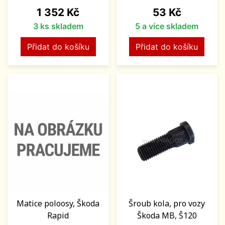
Cena
Cena
1 352 Kč
53 Kč
3 ks skladem
5 a více skladem
Přidat do košíku
Přidat do košíku
Matice poloosy, Škoda
Šroub kola, pro vozy
Rapid
Škoda MB, Š120