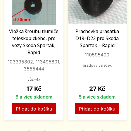
Vložka šroubu tlumiče
Prachovka prasátka
teleskopického, pro
D19–D22 pro Škoda
vozy Škoda Spartak,
Spartak – Rapid
Rapid
110595400
103395802, 113495801,
brzdový váleček
3555444
vůz=4x
Cena
Cena
17 Kč
27 Kč
5 a více skladem
5 a více skladem
Přidat do košíku
Přidat do košíku