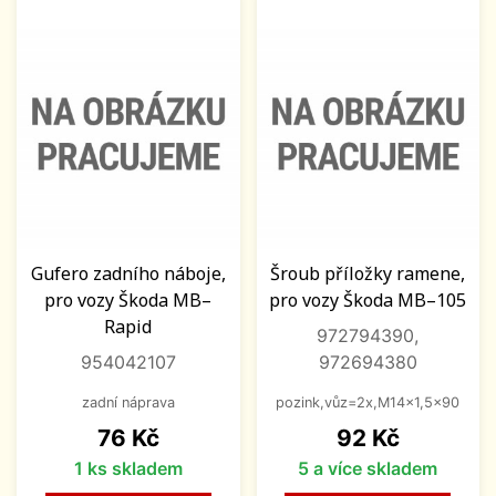
Gufero zadního náboje,
Šroub příložky ramene,
pro vozy Škoda MB–
pro vozy Škoda MB–105
Rapid
972794390,
954042107
972694380
zadní náprava
pozink,vůz=2x,M14x1,5x90
Cena
Cena
76 Kč
92 Kč
1 ks skladem
5 a více skladem