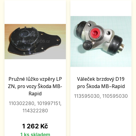
Pružné lůžko vzpěry LP
Váleček brzdový D19
ZN, pro vozy Škoda MB-
pro Škoda MB–Rapid
Rapid
113595030, 110595030
110302280, 101997151,
114322280
Cena
1 262 Kč
1 ks skladem