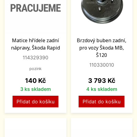
Matice hřídele zadní
Brzdový buben zadní,
nápravy, Škoda Rapid
pro vozy Škoda MB,
Š120
114329390
110330010
pozink
Cena
Cena
140 Kč
3 793 Kč
3 ks skladem
4 ks skladem
Přidat do košíku
Přidat do košíku