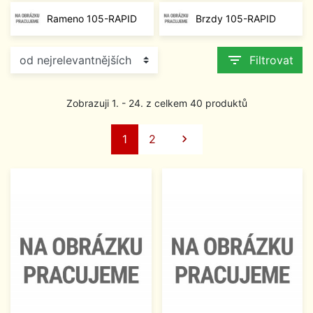
Rameno 105-RAPID
Brzdy 105-RAPID
filter_list
Filtrovat
Zobrazuji 1. - 24. z celkem 40 produktů
Další
1
2
