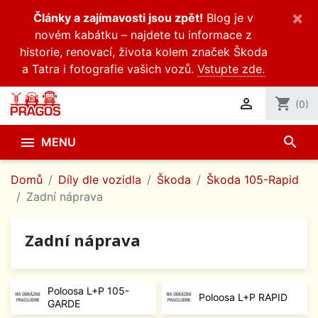
×
Články a zajímavosti jsou zpět!
Blog je v
novém kabátku – najdete tu informace z
historie, renovací, života kolem značek Škoda
a Tatra i fotografie vašich vozů.
Vstupte zde.

shopping_cart
(0)
search

MENU
Domů
Díly dle vozidla
Škoda
Škoda 105-Rapid
Zadní náprava
Zadní náprava
Poloosa L+P 105-
Poloosa L+P RAPID
GARDE