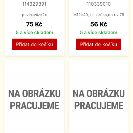
114329391
110339010
pozinkvůz=2x
M12x40, cena=1ks,do r.v.76
Cena
Cena
75 Kč
56 Kč
5 a více skladem
5 a více skladem
Přidat do košíku
Přidat do košíku