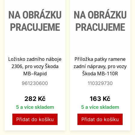
Ložisko zadního náboje
Příložka patky ramene
2306, pro vozy Škoda
zadní nápravy, pro vozy
MB–Rapid
Škoda MB-110R
961230600
110329730
Cena
Cena
282 Kč
163 Kč
5 a více skladem
5 a více skladem
Přidat do košíku
Přidat do košíku