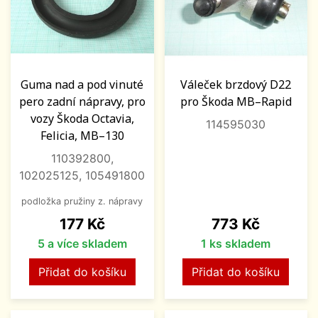
Guma nad a pod vinuté
Váleček brzdový D22
pero zadní nápravy, pro
pro Škoda MB–Rapid
vozy Škoda Octavia,
114595030
Felicia, MB–130
110392800,
102025125, 105491800
podložka pružiny z. nápravy
Cena
Cena
177 Kč
773 Kč
5 a více skladem
1 ks skladem
Přidat do košíku
Přidat do košíku