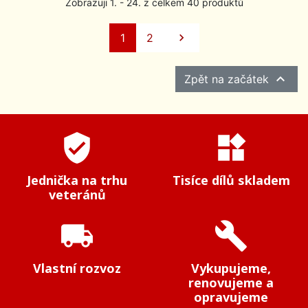
Zobrazuji 1. - 24. z celkem 40 produktů
Další
1
2


Zpět na začátek
verified_user
widgets
Jednička na trhu
Tisíce dílů skladem
veteránů
local_shipping
build
Vlastní rozvoz
Vykupujeme,
renovujeme a
opravujeme