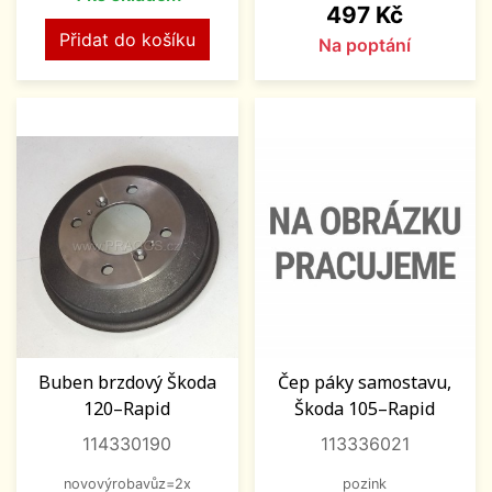
Cena
497 Kč
Přidat do košíku
Na poptání
Buben brzdový Škoda
Čep páky samostavu,
120–Rapid
Škoda 105–Rapid
114330190
113336021
novovýrobavůz=2x
pozink