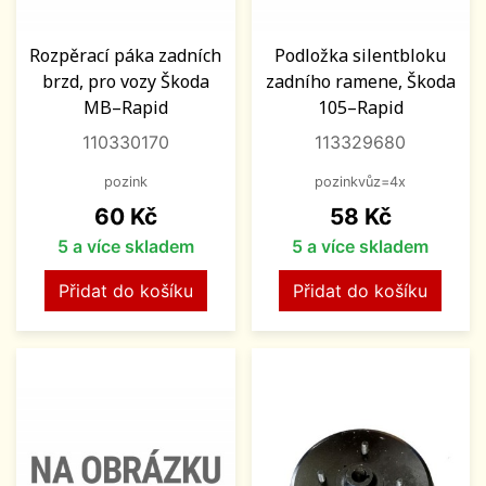
Rozpěrací páka zadních
Podložka silentbloku
brzd, pro vozy Škoda
zadního ramene, Škoda
MB–Rapid
105–Rapid
110330170
113329680
pozink
pozinkvůz=4x
Cena
Cena
60 Kč
58 Kč
5 a více skladem
5 a více skladem
Přidat do košíku
Přidat do košíku