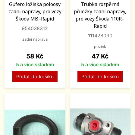
Gufero ložiska poloosy
Trubka rozpěrná
zadní nápravy, pro vozy
příložky zadní nápravy,
Škoda MB–Rapid
pro vozy Škoda 110R–
Rapid
954038312
111428090
zadní náprava
pozink
Cena
Cena
58 Kč
47 Kč
5 a více skladem
5 a více skladem
Přidat do košíku
Přidat do košíku