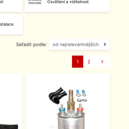
ti
Osvětlení a viditelnost
stalace
Seřadit podle:
Další
1
2
