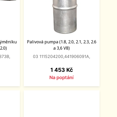
 výměníku
Palivová pumpa (1.8, 2.0, 2.1, 2.3, 2.6
2.0)
a 3,6 V8)
373B,
03 1115204200,441906091A,
Cena
1 453 Kč
Na poptání