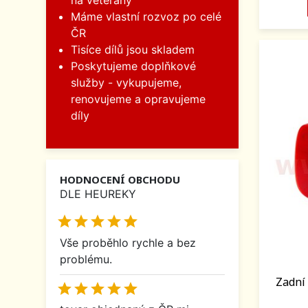
na veterány
Máme vlastní rozvoz po celé
ČR
Tisíce dílů jsou skladem
Poskytujeme doplňkové
služby - vykupujeme,
renovujeme a opravujeme
díly
HODNOCENÍ OBCHODU
DLE HEUREKY





Vše proběhlo rychle a bez
problému.
Zadní 




