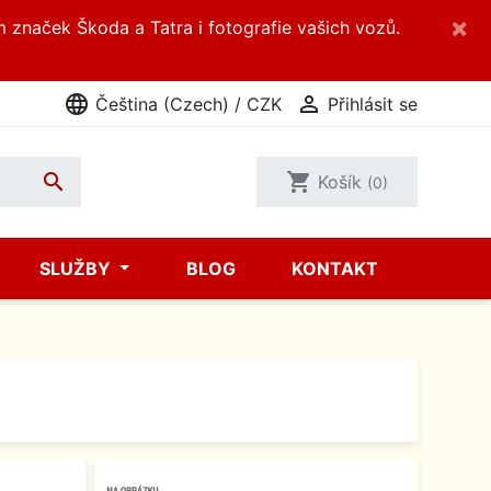
×
m značek Škoda a Tatra i fotografie vašich vozů.
language

Čeština (Czech) / CZK
Přihlásit se

shopping_cart
Košík
(0)
SLUŽBY
BLOG
KONTAKT