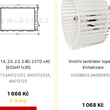
1.6, 2.0, 2.3, 2.4D, 2.5TD ±AC
Vnitřní ventilátor top
[632x411x30]
klimatizace
77,4A0121251, 4A0121251A,
0300B012,4A095910
4A012125
Cena
1 666 Kč
2-3 dny
Cena
1 068 Kč