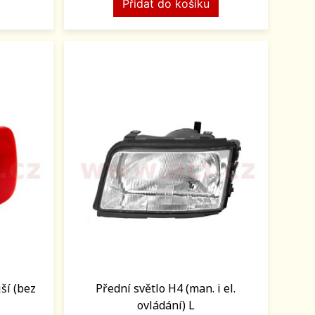
Přidat do košíku
ší (bez
Přední světlo H4 (man. i el.
ovládání) L