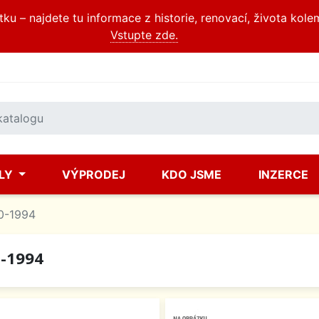
u – najdete tu informace z historie, renovací, života kole
Vstupte zde.
ÍLY
VÝPRODEJ
KDO JSME
INZERCE
0-1994
-1994