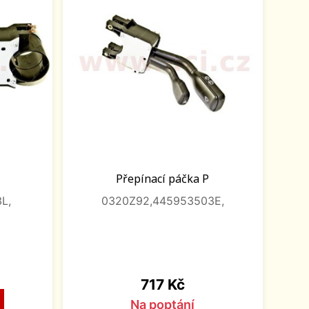
Přepínací páčka P
L,
0320Z92,445953503E,
Cena
717 Kč
Na poptání