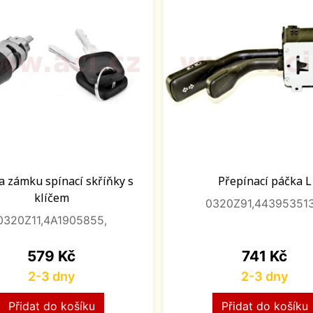
a zámku spínací skříňky s
Přepínací páčka L
klíčem
0320Z91,443953513
0320Z11,4A1905855,
Cena
Cena
579 Kč
741 Kč
2-3 dny
2-3 dny
Přidat do košíku
Přidat do košíku