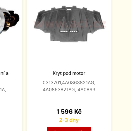
ení a
Kryt pod motor
0313701,4A0863821AG,
1A,
4A0863821AG, 4A0863
Cena
1 596 Kč
2-3 dny