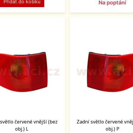
Přidat do košíku
Na poptání
světlo červené vnější (bez
Zadní světlo červené vněj
obj.) L
obj.) P