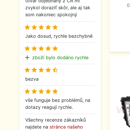
tovar objednaný z ČR mi
0
zvykol doraziť skôr, ale aj tak
som nakoniec spokojný





Jako dosud, rychle bezchybně





add
zboží bylo dodáno rychle





bezva





vše funguje bez problémů, na
dotazy reagují rychle.
Všechny recenze zákazníků
najdete na
stránce našeho