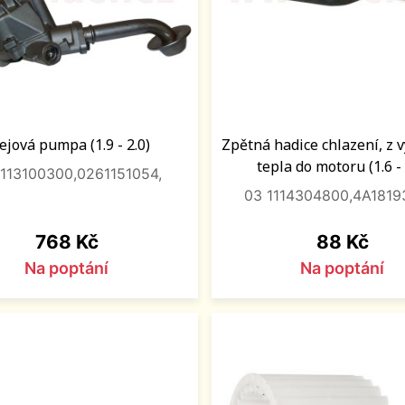
ejová pumpa (1.9 - 2.0)
Zpětná hadice chlazení, z
tepla do motoru (1.6 - 
1113100300,0261151054,
03 1114304800,4A1819
Cena
Cena
768 Kč
88 Kč
Na poptání
Na poptání