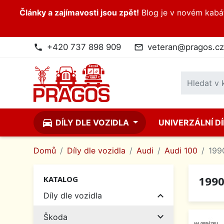
Články a zajímavosti jsou zpět!
Blog je v novém kabátk
+420 737 898 909
veteran@pragos.cz
phone
mail_outline
directions_car
DÍLY DLE VOZIDLA
UNIVERZÁLNÍ D
Domů
Díly dle vozidla
Audi
Audi 100
199
1990
KATALOG

Díly dle vozidla

Škoda