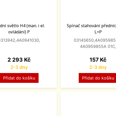
dní světlo H4 (man. i el.
Spínač stahování přední
ovládání) P
L=P
0313942,4A0941030,
0314S650,4A095985
4A0959855A 01C
Cena
Cena
2 293 Kč
157 Kč
2-3 dny
2-3 dny
Přidat do košíku
Přidat do košíku