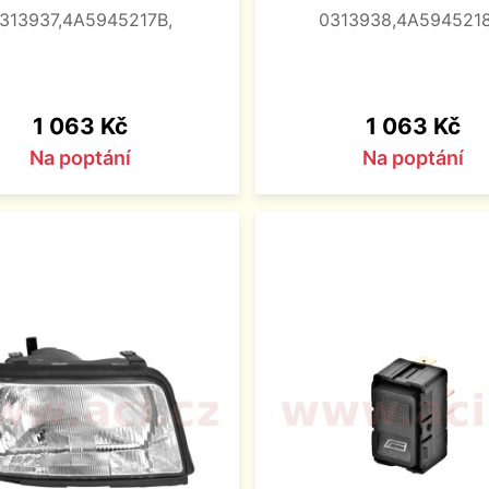
313937,4A5945217B,
0313938,4A5945218
Cena
Cena
1 063 Kč
1 063 Kč
Na poptání
Na poptání