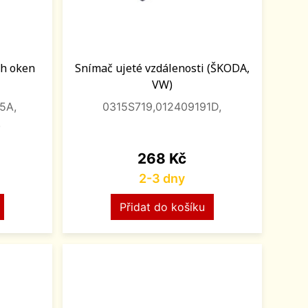
ch oken
Snímač ujeté vzdálenosti (ŠKODA,
VW)
5A,
0315S719,012409191D,
,
Cena
268 Kč
2-3 dny
Přidat do košíku