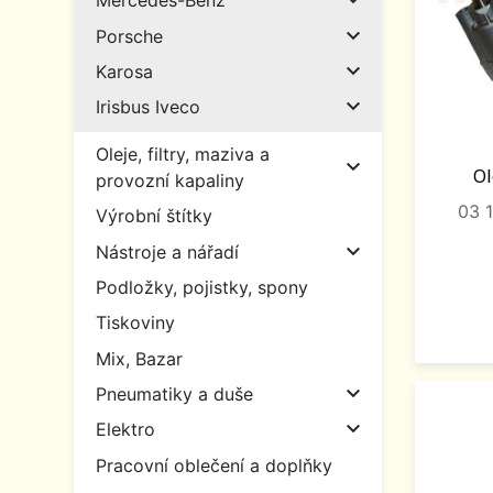

Mercedes-Benz

Porsche

Karosa

Irisbus Iveco
Oleje, filtry, maziva a

Ol
provozní kapaliny
03 
Výrobní štítky

Nástroje a nářadí
Podložky, pojistky, spony
Tiskoviny
Mix, Bazar

Pneumatiky a duše

Elektro
Pracovní oblečení a doplňky