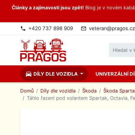
Články a zajímavosti jsou zpět!
Blog je v novém kabátk
+420 737 898 909
veteran@pragos.cz
phone
mail_outline
directions_car
DÍLY DLE VOZIDLA
UNIVERZÁLNÍ D
Domů
Díly dle vozidla
Škoda
Škoda Spartak
Táhlo řazení pod volantem Spartak, Octavia, Fe