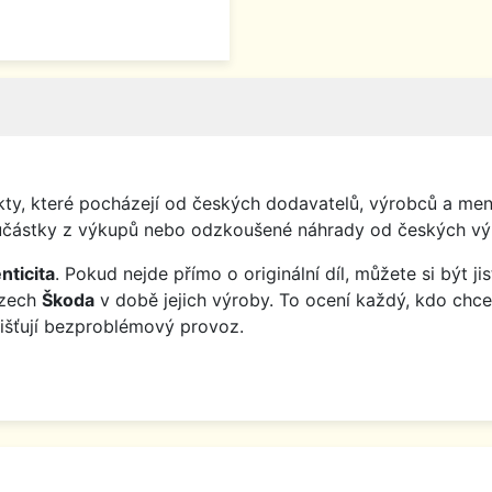
y, které pocházejí od českých dodavatelů, výrobců a menš
o součástky z výkupů nebo odzkoušené náhrady od českých vý
nticita
. Pokud nejde přímo o originální díl, můžete si být j
ozech
Škoda
v době jejich výroby. To ocení každý, kdo chce
jišťují bezproblémový provoz.