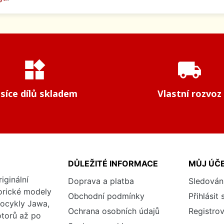
widgets
local_shipping
isíce dílů skladem
Vlastní rozvoz
DŮLEŽITÉ INFORMACE
MŮJ ÚČ
iginální
Doprava a platba
Sledován
torické modely
Obchodní podmínky
Přihlásit 
tocykly Jawa,
Ochrana osobních údajů
Registrov
otorů až po