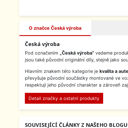
O značce Česká výroba
Česká výroba
Pod označením
„Česká výroba“
vedeme produkt
jsou také původní originální díly, stejně jak
Hlavním znakem této kategorie je
kvalita a aute
převyšuje původní součástky montované ve v
respektují jeho původní charakter a zároveň za
Detail značky a ostatní produkty
SOUVISEJÍCÍ ČLÁNKY Z NAŠEHO BLOGU