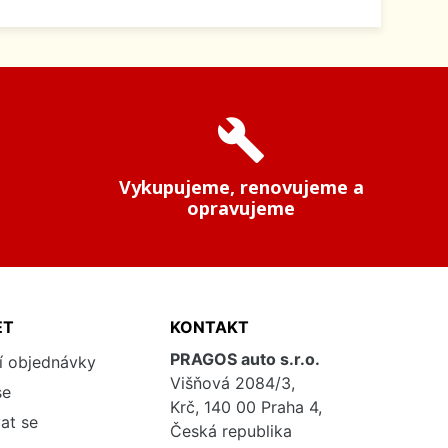
build
Vykupujeme, renovujeme a
opravujeme
ET
KONTAKT
PRAGOS auto s.r.o.
í objednávky
Višňová 2084/3,
se
Krč, 140 00 Praha 4,
at se
Česká republika