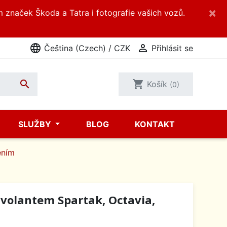
×
m značek Škoda a Tatra i fotografie vašich vozů.
language

Čeština (Czech) / CZK
Přihlásit se

shopping_cart
Košík
(0)
SLUŽBY
BLOG
KONTAKT
ením
 volantem Spartak, Octavia,