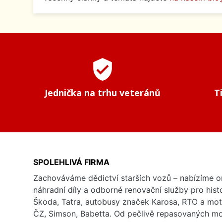
verified_user
Jednička na trhu veteránů
T
SPOLEHLIVÁ FIRMA
Zachováváme dědictví starších vozů – nabízíme or
náhradní díly a odborné renovační služby pro his
Škoda, Tatra, autobusy značek Karosa, RTO a mo
ČZ, Simson, Babetta. Od pečlivě repasovaných m