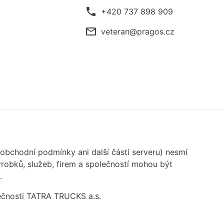
phone
+420 737 898 909
mail_outline
veteran@pragos.cz
 obchodní podmínky ani další části serveru) nesmí
robků, služeb, firem a společností mohou být
.
ečnosti TATRA TRUCKS a.s.