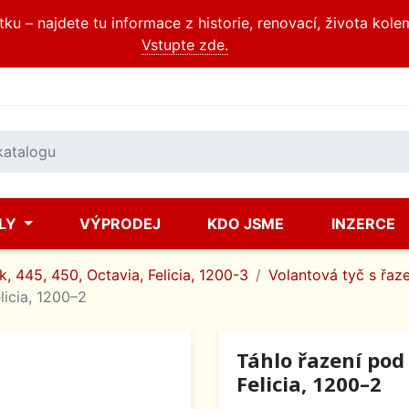
u – najdete tu informace z historie, renovací, života kole
Vstupte zde.
ÍLY
VÝPRODEJ
KDO JSME
INZERCE
, 445, 450, Octavia, Felicia, 1200-3
Volantová tyč s řaz
licia, 1200–2
Táhlo řazení pod
Felicia, 1200–2