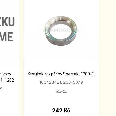
o vozy
Kroužek rozpěrný Spartak, 1200–2
01, 1202
103428421, 238-5079
91
vůz=2x
Cena
242 Kč