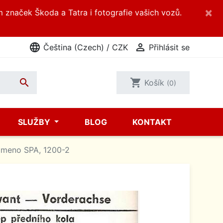
×
m značek Škoda a Tatra i fotografie vašich vozů.
language

Čeština (Czech) / CZK
Přihlásit se

shopping_cart
Košík
(0)
SLUŽBY
BLOG
KONTAKT
meno SPA, 1200-2