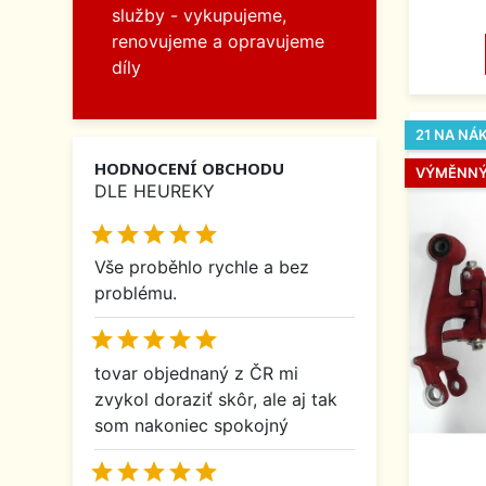
služby - vykupujeme,
renovujeme a opravujeme
díly
21 NA NÁ
HODNOCENÍ OBCHODU
VÝMĚNNÝ
DLE HEUREKY





Vše proběhlo rychle a bez
problému.





tovar objednaný z ČR mi
zvykol doraziť skôr, ale aj tak
som nakoniec spokojný




