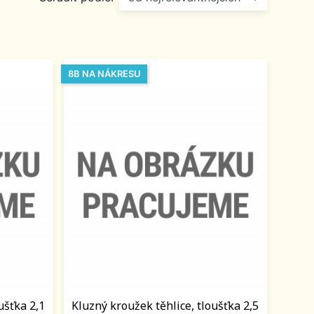
8B NA NÁKRESU
ušťka 2,1
Kluzný kroužek těhlice, tloušťka 2,5