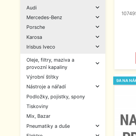

Audi
10749

Mercedes-Benz

Porsche

Karosa

Irisbus Iveco
Oleje, filtry, maziva a

provozní kapaliny
Výrobní štítky
9A NA NÁ

Nástroje a nářadí
Podložky, pojistky, spony
Tiskoviny
Mix, Bazar

Pneumatiky a duše

Elektro