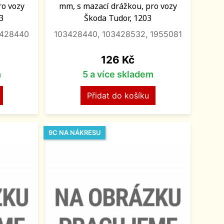
ro vozy
mm, s mazací drážkou, pro vozy
3
Škoda Tudor, 1203
3428440
103428440, 103428532, 1955081
Cena
126 Kč
m
5 a více skladem
Přidat do košíku
9C NA NÁKRESU