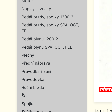
Motor
Nápisy + znaky
Pedál brzdy, spojky 1200-2
Pedál brzdy, spojky SPA, OCT,
FEL
Pedál plynu 1200-2
Pedál plynu SPA, OCT, FEL
Plechy
Přední náprava
Převodka řízení
Převodovka
Ruční brzda
PŘED
Šasi
Spojka
Je tu 11 
Světla, odrazky