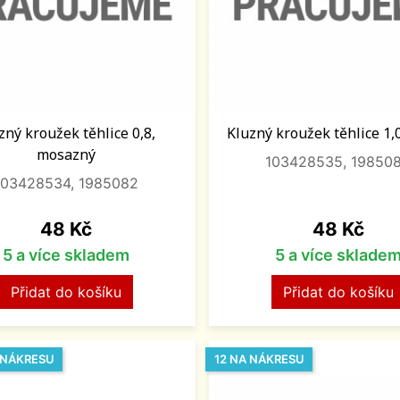
zný kroužek těhlice 0,8,
Kluzný kroužek těhlice 1
mosazný
103428535, 19850
103428534, 1985082
Cena
Cena
48 Kč
48 Kč
5 a více skladem
5 a více sklade
Přidat do košíku
Přidat do košíku
A NÁKRESU
12 NA NÁKRESU