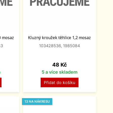
,0 mosaz
Kluzný kroužek těhlice 1,2 mosaz
83
103428536, 1985084
Cena
48 Kč
m
5 a více skladem
Přidat do košíku
13 NA NÁKRESU