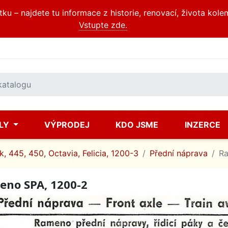
u – najdete tu informace z historie, renovací, života kole
Vstupte zde.
ÍLY
VÝPRODEJ
KDO JSME
INZERCE
, 445, 450, Octavia, Felicia, 1200-3
Přední náprava
Ra
no SPA, 1200-2