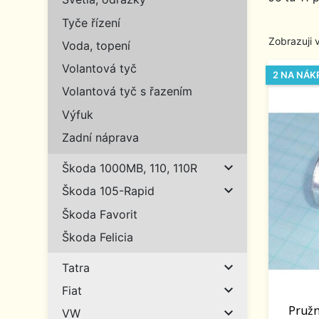
Tyče řízení
Zobrazuji 
Voda, topení
Volantová tyč
2 NA NÁK
Volantová tyč s řazením
Výfuk
Zadní náprava

Škoda 1000MB, 110, 110R

Škoda 105-Rapid
Škoda Favorit
Škoda Felicia

Tatra

Fiat
Pružn

VW