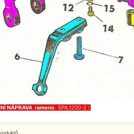
NÍ NÁPRAVA
rameno
SPA,1200-2
:
produktů.