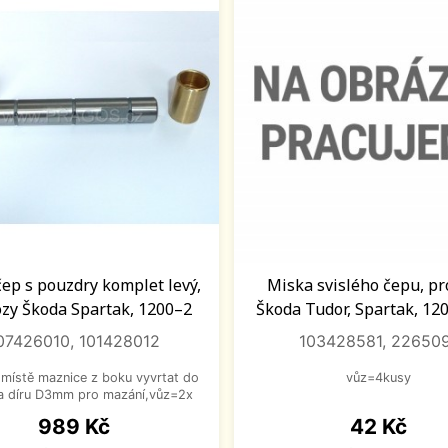
čep s pouzdry komplet levý,
Miska svislého čepu, pr
ozy Škoda Spartak, 1200–2
Škoda Tudor, Spartak, 12
07426010, 101428012
103428581, 22650
 místě maznice z boku vyvrtat do
vůz=4kusy
a díru D3mm pro mazání,vůz=2x
Cena
Cena
989 Kč
42 Kč