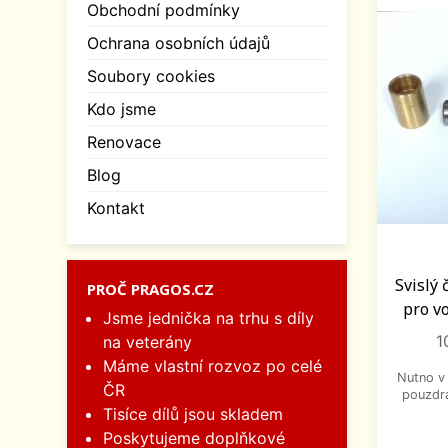
Obchodní podmínky
Ochrana osobních údajů
Soubory cookies
Kdo jsme
Renovace
Blog
Kontakt
Svislý 
PROČ PRAGOS.CZ
pro v
Jsme jednička na trhu s díly
1
na veterány
Máme vlastní rozvoz po celé
Nutno v
ČR
pouzdr
Tisíce dílů jsou skladem
Poskytujeme doplňkové