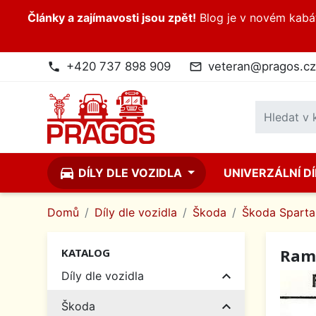
Články a zajímavosti jsou zpět!
Blog je v novém kabátk
+420 737 898 909
veteran@pragos.cz
phone
mail_outline
directions_car
DÍLY DLE VOZIDLA
UNIVERZÁLNÍ D
Domů
Díly dle vozidla
Škoda
Škoda Spartak
Rame
KATALOG

Díly dle vozidla

Škoda