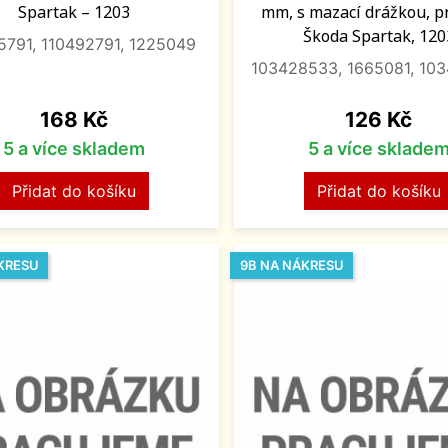
Spartak – 1203
mm, s mazací drážkou, p
Škoda Spartak, 120
5791, 110492791, 1225049
103428533, 1665081, 10
Cena
Cena
168 Kč
126 Kč
5 a více skladem
5 a více sklade
Přidat do košíku
Přidat do košíku
KRESU
9B NA NÁKRESU