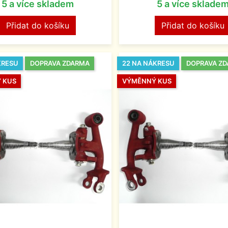
5 a více skladem
5 a více sklade
Přidat do košíku
Přidat do košíku
KRESU
DOPRAVA ZDARMA
22 NA NÁKRESU
DOPRAVA Z
 KUS
VÝMĚNNÝ KUS