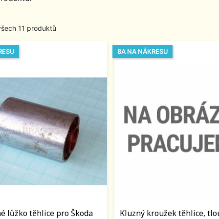
všech 11 produktů
RESU
8A NA NÁKRESU
é lůžko těhlice pro Škoda
Kluzný kroužek těhlice, tlo