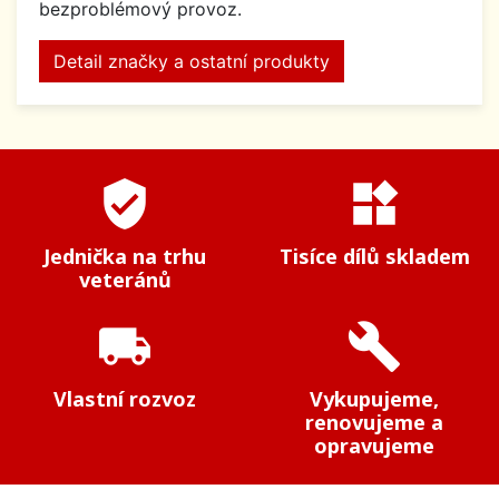
bezproblémový provoz.
Detail značky a ostatní produkty
verified_user
widgets
Jednička na trhu
Tisíce dílů skladem
veteránů
local_shipping
build
Vlastní rozvoz
Vykupujeme,
renovujeme a
opravujeme