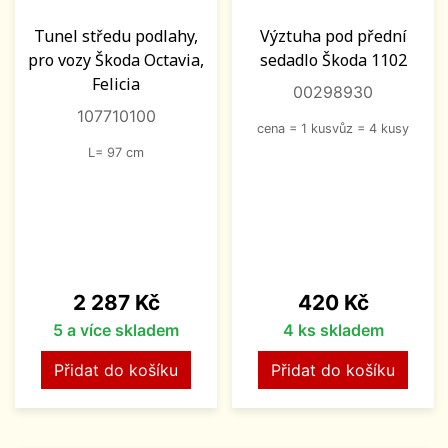
Tunel středu podlahy,
Výztuha pod přední
pro vozy Škoda Octavia,
sedadlo Škoda 1102
Felicia
00298930
107710100
cena = 1 kusvůz = 4 kusy
L= 97 cm
Cena
Cena
2 287 Kč
420 Kč
5 a více skladem
4 ks skladem
Přidat do košíku
Přidat do košíku