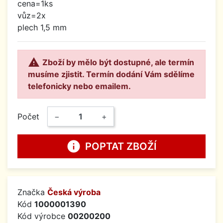
cena=1ks
vůz=2x
plech 1,5 mm

Zboží by mělo být dostupné, ale termín
musíme zjistit. Termín dodání Vám sdělíme
telefonicky nebo emailem.
Počet
−
+
info
POPTAT ZBOŽÍ
Značka
Česká výroba
Kód
1000001390
Kód výrobce
00200200