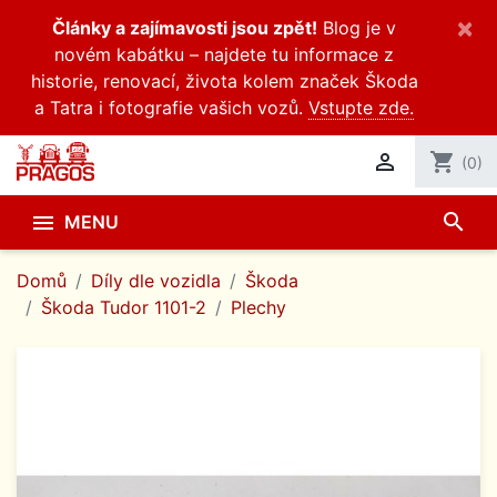
×
Články a zajímavosti jsou zpět!
Blog je v
novém kabátku – najdete tu informace z
historie, renovací, života kolem značek Škoda
a Tatra i fotografie vašich vozů.
Vstupte zde.

shopping_cart
(0)
search

MENU
Domů
Díly dle vozidla
Škoda
Škoda Tudor 1101-2
Plechy