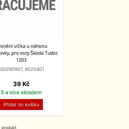
snění víčka u náhonu
ovky, pro vozy Škoda Tudor,
1203
100290901, 4025401
Cena
39 Kč
5 a více skladem
Přidat do košíku
1 produkt