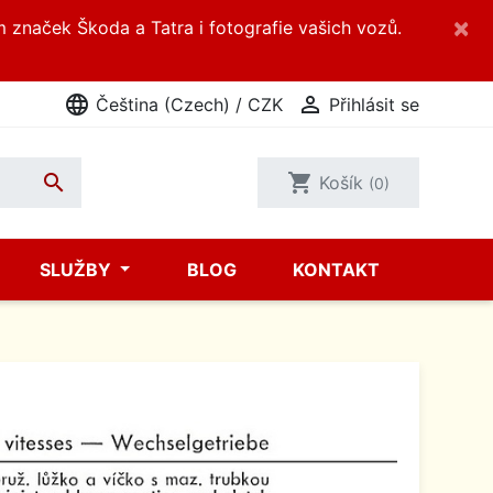
×
m značek Škoda a Tatra i fotografie vašich vozů.
language

Čeština (Czech) / CZK
Přihlásit se

shopping_cart
Košík
(0)
SLUŽBY
BLOG
KONTAKT