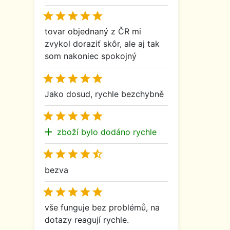





tovar objednaný z ČR mi
zvykol doraziť skôr, ale aj tak
som nakoniec spokojný





Jako dosud, rychle bezchybně





add
zboží bylo dodáno rychle





bezva





vše funguje bez problémů, na
dotazy reagují rychle.