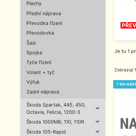
Plechy
Přední náprava
Převodka řízení
PŘEV
Převodovka
Šasi
Je tu 1 p
Spojka
Tyče řízení
Zobrazuji 
Volant + tyč
Výfuk
7 NA NÁK
Zadní náprava
Škoda Spartak, 445, 450,

Octavia, Felicia, 1200-3

Škoda 1000MB, 110, 110R

Škoda 105-Rapid