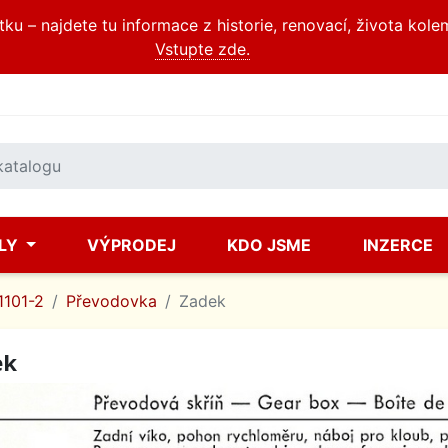
u – najdete tu informace z historie, renovací, života kole
Vstupte zde.
ÍLY
VÝPRODEJ
KDO JSME
INZERCE
1101-2
Převodovka
Zadek
ek