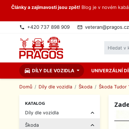
Články a zajímavosti jsou zpět!
Blog je v novém kabátk
+420 737 898 909
veteran@pragos.cz
phone
mail_outline
directions_car
DÍLY DLE VOZIDLA
UNIVERZÁLNÍ D
Domů
Díly dle vozidla
Škoda
Škoda Tudor 
Zad
KATALOG

Díly dle vozidla

Škoda