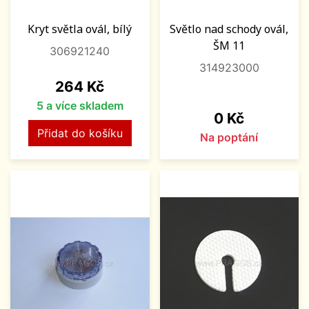
Kryt světla ovál, bílý
Světlo nad schody ovál,
ŠM 11
306921240
314923000
Cena
264 Kč
5 a více skladem
Cena
0 Kč
Přidat do košíku
Na poptání