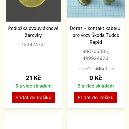
Podložka dvouvláknové
Doraz – kontakt kabelu,
žárovky
pro vozy Škoda Tudor,
Rapid
753924721
986705005,
199924920
cena=1ks,délka 4mm
Cena
Cena
21 Kč
9 Kč
5 a více skladem
5 a více skladem
Přidat do košíku
Přidat do košíku