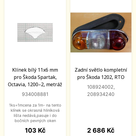
Klínek bílý 11x6 mm
Zadní světlo kompletní
pro Škoda Spartak,
pro Škoda 1202, RTO
Octavia, 1200–2, metráž
108924002,
934008881
208934240
1ks=1mcena za 1m- na tento
klínek se okrasná hliníková
lišta nedává,pasuje i do
bočních pevných oken
Cena
Cena
103 Kč
2 686 Kč