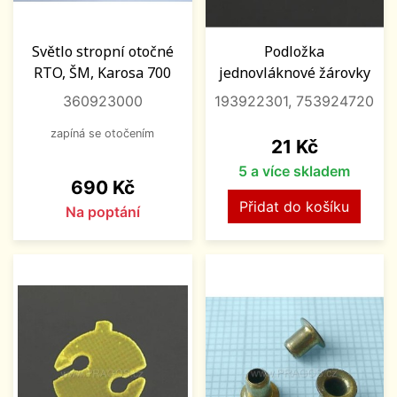
Světlo stropní otočné
Podložka
RTO, ŠM, Karosa 700
jednovláknové žárovky
360923000
193922301, 753924720
zapíná se otočením
Cena
21 Kč
5 a více skladem
Cena
690 Kč
Přidat do košíku
Na poptání