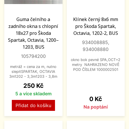
Guma čelního a
Klínek černý 8x6 mm
zadního okna s chlopní
pro Škoda Spartak,
18x27 pro Škoda
Octavia, 1202-2, BUS
Spartak, Octavia, 1200–
934008885,
1203, BUS
934008880
105794200
okno bok pevné SPA,OCT=2
metry NAHRAZENO NOVĚ
metráž = cena za m, nutno
POD ČÍSLEM 1000002501
slepitSPARTAK, OCTAVIA
3m1202 - 3,3m1203 - 3,8m
Cena
250 Kč
5 a více skladem
Cena
0 Kč
Přidat do košíku
Na poptání