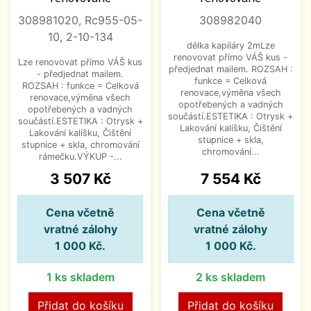
308981020, Rc955-05-
308982040
10, 2-10-134
délka kapiláry 2mLze
renovovat přímo VÁŠ kus -
Lze renovovat přímo VÁŠ kus
předjednat mailem. ROZSAH :
- předjednat mailem.
funkce = Celková
ROZSAH : funkce = Celková
renovace,výměna všech
renovace,výměna všech
opotřebených a vadných
opotřebených a vadných
součástí.ESTETIKA : Otrysk +
součástí.ESTETIKA : Otrysk +
Lakování kalíšku, Čištění
Lakování kalíšku, Čištění
stupnice + skla,
stupnice + skla, chromování
chromování...
rámečku.VÝKUP -...
Cena
Cena
3 507 Kč
7 554 Kč
Cena včetně
Cena včetně
vratné zálohy
vratné zálohy
1 000 Kč.
1 000 Kč.
1 ks skladem
2 ks skladem
Přidat do košíku
Přidat do košíku