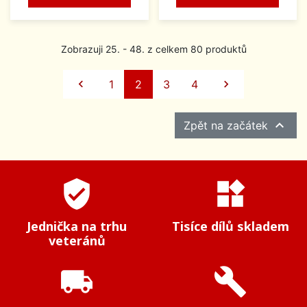
Zobrazuji 25. - 48. z celkem 80 produktů
Předchozí
Další

1
2
3
4


Zpět na začátek
verified_user
widgets
Jednička na trhu
Tisíce dílů skladem
veteránů
local_shipping
build