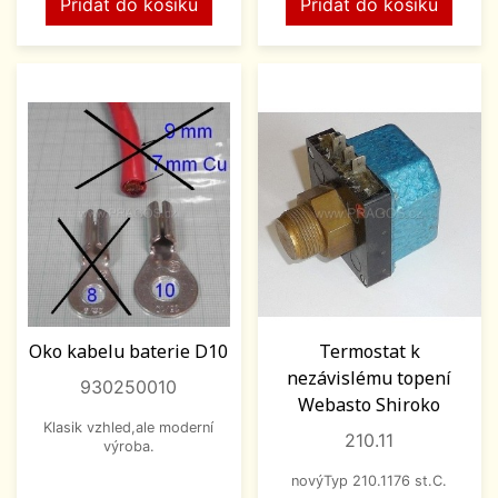
Přidat do košíku
Přidat do košíku
Oko kabelu baterie D10
Termostat k
nezávislému topení
930250010
Webasto Shiroko
Klasik vzhled,ale moderní
210.11
výroba.
novýTyp 210.1176 st.C.