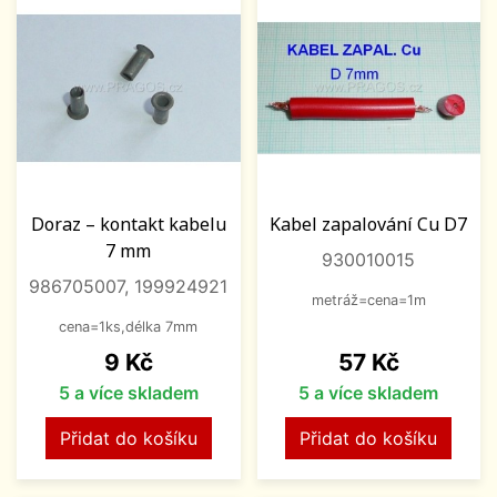
Doraz – kontakt kabelu
Kabel zapalování Cu D7
7 mm
930010015
986705007, 199924921
metráž=cena=1m
cena=1ks,délka 7mm
Cena
Cena
9 Kč
57 Kč
5 a více skladem
5 a více skladem
Přidat do košíku
Přidat do košíku