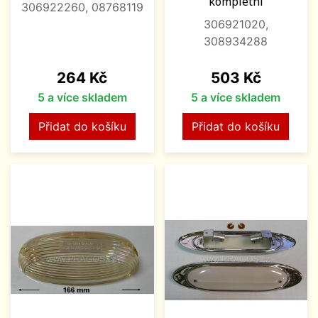
kompletní
306922260, 08768119
306921020,
308934288
Cena
Cena
264 Kč
503 Kč
5 a více skladem
5 a více skladem
Přidat do košíku
Přidat do košíku