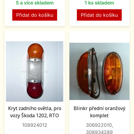
5 a více skladem
1 ks skladem
Přidat do košíku
Přidat do košíku
Kryt zadního světla, pro
Blinkr přední oranžový
vozy Škoda 1202, RTO
komplet
108924012
306922010,
308934289