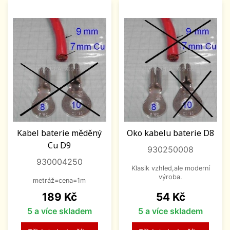
Kabel baterie měděný
Oko kabelu baterie D8
Cu D9
930250008
930004250
Klasik vzhled,ale moderní
výroba.
metráž=cena=1m
Cena
Cena
189 Kč
54 Kč
5 a více skladem
5 a více skladem