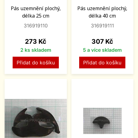
Pás uzemnění plochý,
Pás uzemnění plochý,
délka 25 cm
délka 40 cm
316919110
316919111
Cena
Cena
273 Kč
307 Kč
2 ks skladem
5 a více skladem
Přidat do košíku
Přidat do košíku