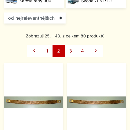
Karosa řady 900
Škoda 706 RTO
Zobrazuji 25. - 48. z celkem 80 produktů
Předchozí
Další

1
2
3
4
