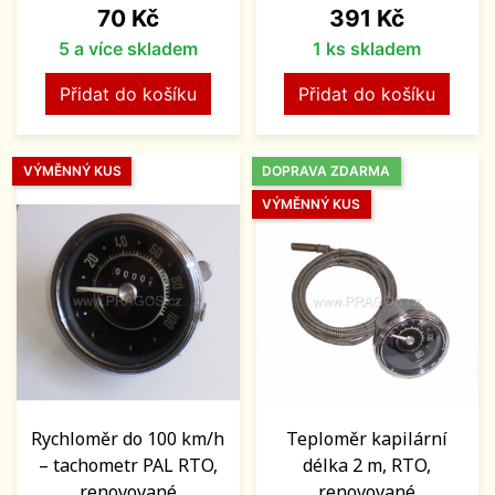
Cena
Cena
70 Kč
391 Kč
5 a více skladem
1 ks skladem
Přidat do košíku
Přidat do košíku
VÝMĚNNÝ KUS
DOPRAVA ZDARMA
VÝMĚNNÝ KUS
Rychloměr do 100 km/h
Teploměr kapilární
– tachometr PAL RTO,
délka 2 m, RTO,
renovované
renovované