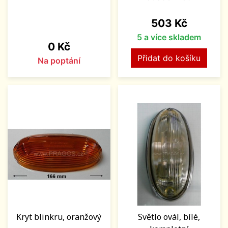
Cena
503 Kč
5 a více skladem
Cena
0 Kč
Přidat do košíku
Na poptání
Kryt blinkru, oranžový
Světlo ovál, bílé,