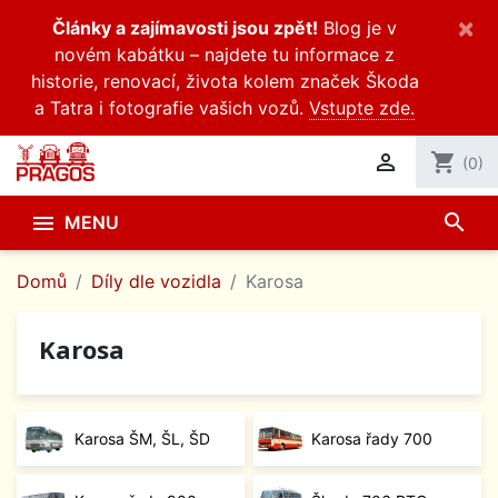
×
Články a zajímavosti jsou zpět!
Blog je v
novém kabátku – najdete tu informace z
historie, renovací, života kolem značek Škoda
a Tatra i fotografie vašich vozů.
Vstupte zde.

shopping_cart
(0)
search

MENU
Domů
Díly dle vozidla
Karosa
Karosa
Karosa ŠM, ŠL, ŠD
Karosa řady 700