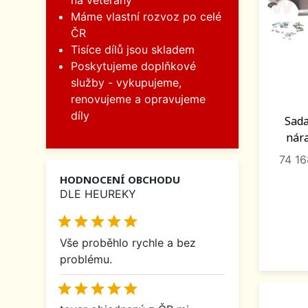
na veterány
Máme vlastní rozvoz po celé
ČR
Tisíce dílů jsou skladem
Poskytujeme doplňkové
služby - vykupujeme,
renovujeme a opravujeme
díly
Sada
nára
74 1
HODNOCENÍ OBCHODU
DLE HEUREKY





Vše proběhlo rychle a bez
problému.




