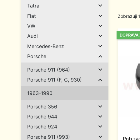

Tatra

Fiat
Zobrazuji 

VW

DOPRAVA
Audi

Mercedes-Benz

Porsche

Porsche 911 (964)

Porsche 911 (F, G, 930)
1963-1990

Porsche 356

Porsche 944

Porsche 924

Porsche 911 (993)
Roh zad