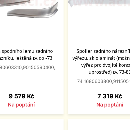
 spodního lemu zadního
Spoiler zadního nárazní
zníku, leštěná r.v. do -73
výřezu, sklolaminát (možn
výřez pro dvojité konc
680603310,90150590400,
uprostřed) r.v. 73-8
74 1680603800,911505
Cena
Cena
9 579 Kč
7 319 Kč
Na poptání
Na poptání