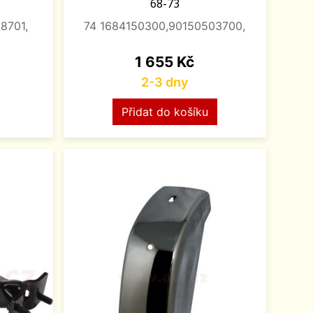
68-73
8701,
74 1684150300,90150503700,
Cena
1 655 Kč
2-3 dny
Přidat do košíku