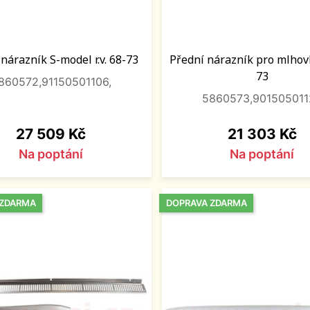
nárazník S-model r.v. 68-73
Přední nárazník pro mlhovky
73
860572,91150501106,
5860573,901505011
Cena
Cena
27 509 Kč
21 303 Kč
Na poptání
Na poptání
 ZDARMA
DOPRAVA ZDARMA