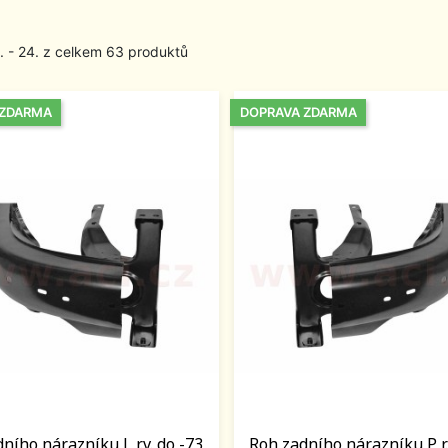
1. - 24. z celkem 63 produktů
 ZDARMA
DOPRAVA ZDARMA
ního nárazníku L r.v. do -73
Roh zadního nárazníku P r.