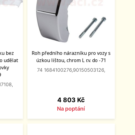
ku bez
Roh předního nárazníku pro vozy s
o udělat
úzkou lištou, chrom L r.v. do -71
ovky
74 1684100276,90150503126,
9
17108,
Cena
4 803 Kč
Na poptání