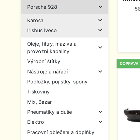

Porsche 928
5

Karosa

Irisbus Iveco
Oleje, filtry, maziva a

provozní kapaliny
Výrobní štítky
DOPRAVA

Nástroje a nářadí
Podložky, pojistky, spony
Tiskoviny
Mix, Bazar

Pneumatiky a duše

Elektro
Pracovní oblečení a doplňky