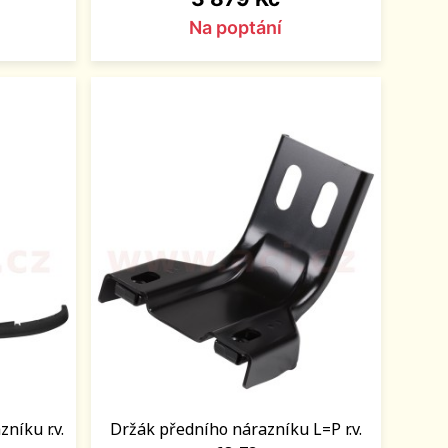
Na poptání
níku r.v.
Držák předního nárazníku L=P r.v.