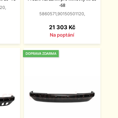
-68
20,
5860571,90150501120,
Cena
21 303 Kč
Na poptání
DOPRAVA ZDARMA