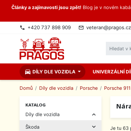
Články a zajímavosti jsou zpět!
Blog je v novém kabátk
+420 737 898 909
veteran@pragos.cz
phone
mail_outline
directions_car
DÍLY DLE VOZIDLA
UNIVERZÁLNÍ D
Domů
Díly dle vozidla
Porsche
Porsche 911 
Nára
KATALOG

Díly dle vozidla

Škoda
Je tu 63 