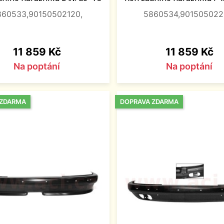
860533,90150502120,
5860534,901505022
Cena
Cena
11 859 Kč
11 859 Kč
Na poptání
Na poptání
 ZDARMA
DOPRAVA ZDARMA