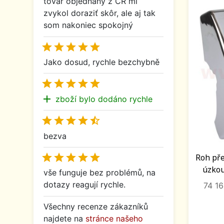
tovar objednaný z ČR mi
zvykol doraziť skôr, ale aj tak
som nakoniec spokojný





Jako dosud, rychle bezchybně





add
zboží bylo dodáno rychle





bezva





Roh pře
úzkou 
vše funguje bez problémů, na
dotazy reagují rychle.
74 1
Všechny recenze zákazníků
najdete na
stránce našeho