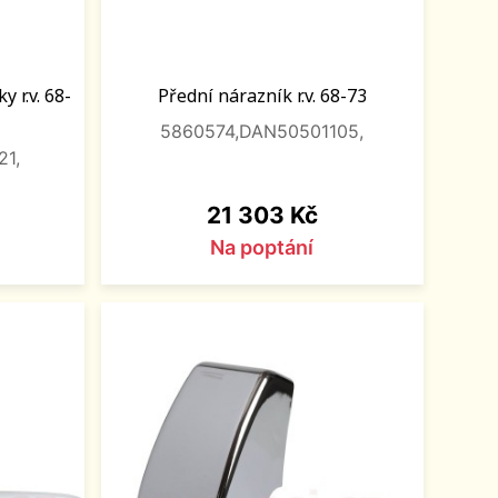
 r.v. 68-
Přední nárazník r.v. 68-73
5860574,DAN50501105,
21,
Cena
21 303 Kč
Na poptání