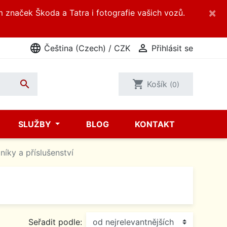
×
m značek Škoda a Tatra i fotografie vašich vozů.
language

Čeština (Czech) / CZK
Přihlásit se

shopping_cart
Košík
(0)
SLUŽBY
BLOG
KONTAKT
níky a příslušenství
Seřadit podle: