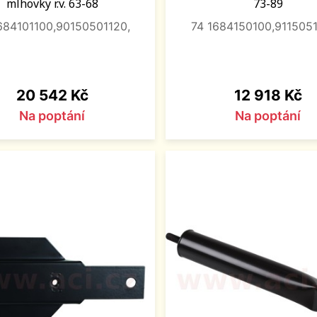
mlhovky r.v. 63-68
73-89
684101100,90150501120,
74 1684150100,9115051
Cena
Cena
20 542 Kč
12 918 Kč
Na poptání
Na poptání