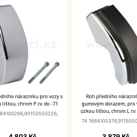
dního nárazníku pro vozy s
Roh předního nárazní
lištou, chrom P r.v. do -71
gumovým dorazem, pro 
úzkou lištou, chrom L r.v.
684100286,90150503226,
74 1684100376,9115050
Cena
Cena
4 803 Kč
3 879 Kč