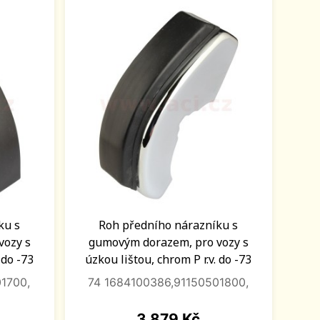
ku s
Roh předního nárazníku s
vozy s
gumovým dorazem, pro vozy s
 do -73
úzkou lištou, chrom P r.v. do -73
1700,
74 1684100386,91150501800,
Cena
3 879 Kč