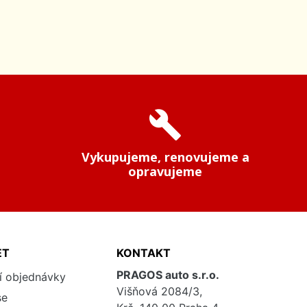
build
Vykupujeme, renovujeme a
opravujeme
ET
KONTAKT
PRAGOS auto s.r.o.
í objednávky
Višňová 2084/3,
se