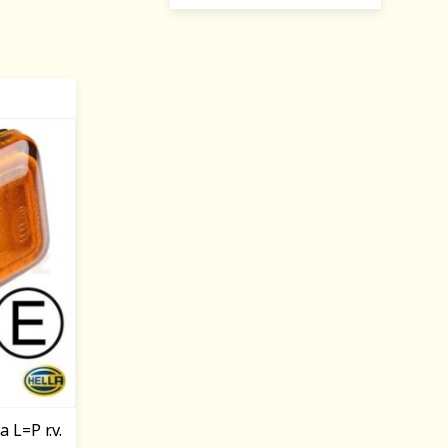
 L=P r.v.