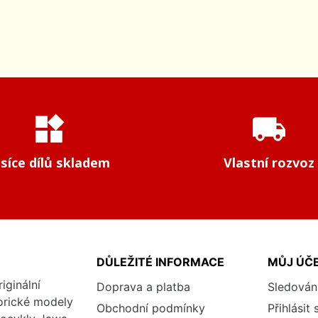
widgets
local_shipping
isíce dílů skladem
Vlastní rozvoz
DŮLEŽITÉ INFORMACE
MŮJ ÚČ
iginální
Doprava a platba
Sledován
torické modely
Obchodní podmínky
Přihlásit 