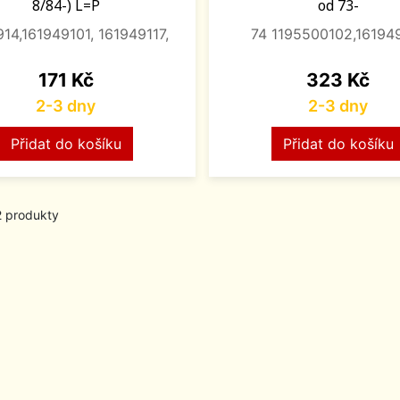
8/84-) L=P
od 73-
14,161949101, 161949117,
74 1195500102,161949
Cena
Cena
171 Kč
323 Kč
2-3 dny
2-3 dny
Přidat do košíku
Přidat do košíku
2 produkty