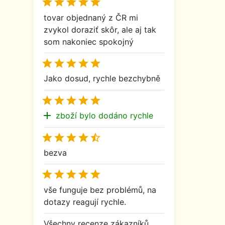





tovar objednaný z ČR mi
zvykol doraziť skôr, ale aj tak
som nakoniec spokojný





Jako dosud, rychle bezchybně





add
zboží bylo dodáno rychle





bezva





vše funguje bez problémů, na
dotazy reagují rychle.
Všechny recenze zákazníků