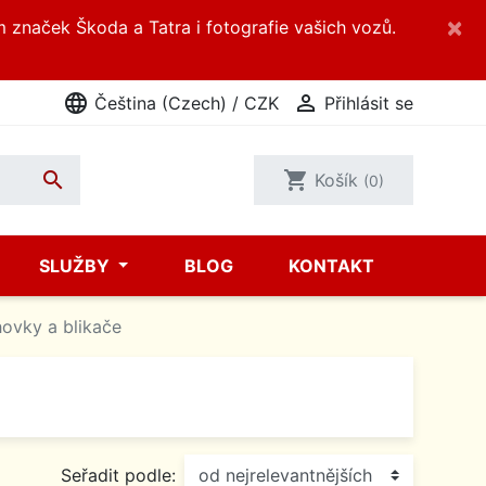
×
m značek Škoda a Tatra i fotografie vašich vozů.
language

Čeština (Czech) / CZK
Přihlásit se

shopping_cart
Košík
(0)
SLUŽBY
BLOG
KONTAKT
hovky a blikače
Seřadit podle: