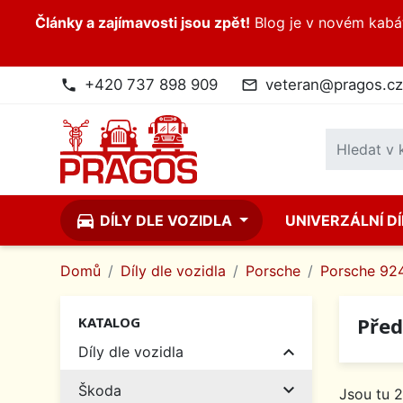
Články a zajímavosti jsou zpět!
Blog je v novém kabátk
+420 737 898 909
veteran@pragos.cz
phone
mail_outline
directions_car
DÍLY DLE VOZIDLA
UNIVERZÁLNÍ D
Domů
Díly dle vozidla
Porsche
Porsche 92
Před
KATALOG

Díly dle vozidla

Škoda
Jsou tu 2