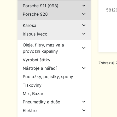

Porsche 911 (993)
58129

Porsche 928

Karosa

Irisbus Iveco
Oleje, filtry, maziva a

provozní kapaliny
Výrobní štítky
Zobrazuji 

Nástroje a nářadí
Podložky, pojistky, spony
Tiskoviny
Mix, Bazar

Pneumatiky a duše

Elektro