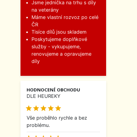
Jsme jednička na trhu s díly
na veterány
Máme vlastní rozvoz po celé
ČR
Tisíce dílů jsou skladem
Poskytujeme doplňkové
služby - vykupujeme,
renovujeme a opravujeme
díly
HODNOCENÍ OBCHODU
DLE HEUREKY





Vše proběhlo rychle a bez
problému.