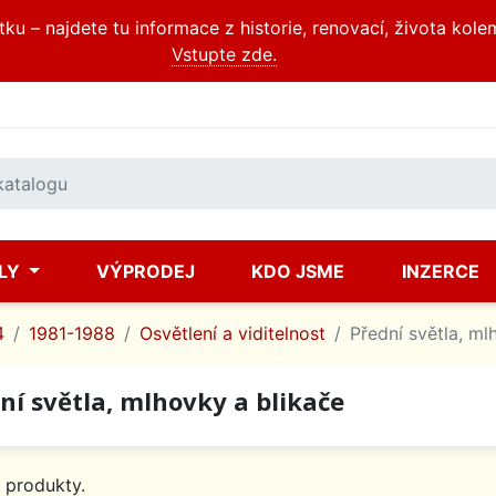
u – najdete tu informace z historie, renovací, života kole
Vstupte zde.
ÍLY
VÝPRODEJ
KDO JSME
INZERCE
4
1981-1988
Osvětlení a viditelnost
Přední světla, ml
ní světla, mlhovky a blikače
 produkty.