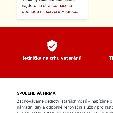
najdete na
stránce našeho
obchodu na serveru Heurece
.
verified_user
Jednička na trhu veteránů
T
SPOLEHLIVÁ FIRMA
Zachováváme dědictví starších vozů – nabízíme or
náhradní díly a odborné renovační služby pro his