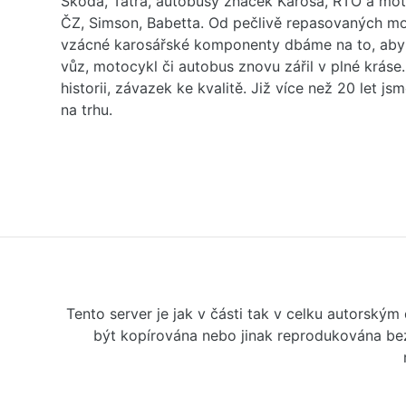
Škoda, Tatra, autobusy značek Karosa, RTO a mo
ČZ, Simson, Babetta. Od pečlivě repasovaných m
vzácné karosářské komponenty dbáme na to, aby 
vůz, motocykl či autobus znovu zářil v plné kráse
historii, závazek ke kvalitě. Již více než 20 let js
na trhu.
Tento server je jak v části tak v celku autorský
být kopírována nebo jinak reprodukována bez