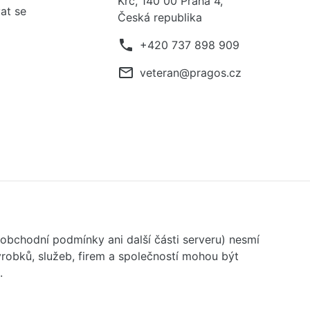
Krč, 140 00 Praha 4,
at se
Česká republika
phone
+420 737 898 909
mail_outline
veteran@pragos.cz
 obchodní podmínky ani další části serveru) nesmí
robků, služeb, firem a společností mohou být
.