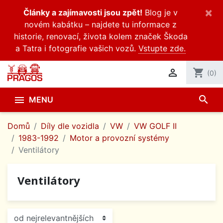
×
Články a zajímavosti jsou zpět!
Blog je v
novém kabátku – najdete tu informace z
historie, renovací, života kolem značek Škoda
a Tatra i fotografie vašich vozů.
Vstupte zde.

shopping_cart
(0)
search

MENU
Domů
Díly dle vozidla
VW
VW GOLF II
1983-1992
Motor a provozní systémy
Ventilátory
Ventilátory