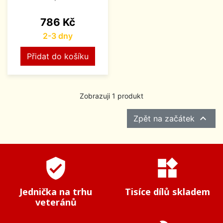
Cena
786 Kč
2-3 dny
Přidat do košíku
Zobrazuji 1 produkt

Zpět na začátek
verified_user
widgets
Jednička na trhu
Tisíce dílů skladem
veteránů