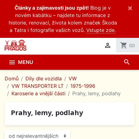
×
Články a zajímavosti jsou zpět!
Blog je v
novém kabátku – najdete tu informace z
historie, renovací, života kolem značek Škoda
a Tatra i fotografie vašich vozů.
Vstupte zde.

shopping_cart
(0)
search

MENU
Domů
Díly dle vozidla
VW
VW TRANSPORTER LT
1975-1996
Karoserie a vnější části
Prahy, lemy, podlahy
Prahy, lemy, podlahy