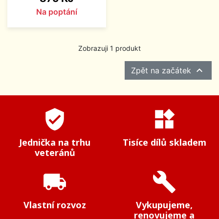
Na poptání
Zobrazuji 1 produkt

Zpět na začátek
verified_user
widgets
Jednička na trhu
Tisíce dílů skladem
veteránů
local_shipping
build
Vlastní rozvoz
Vykupujeme,
renovujeme a