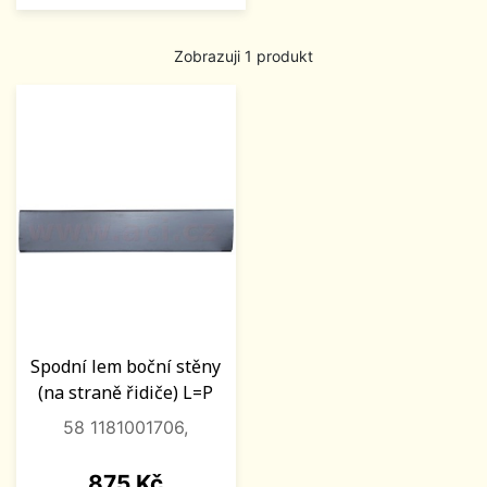
Zobrazuji 1 produkt
Spodní lem boční stěny
(na straně řidiče) L=P
58 1181001706,
Cena
875 Kč