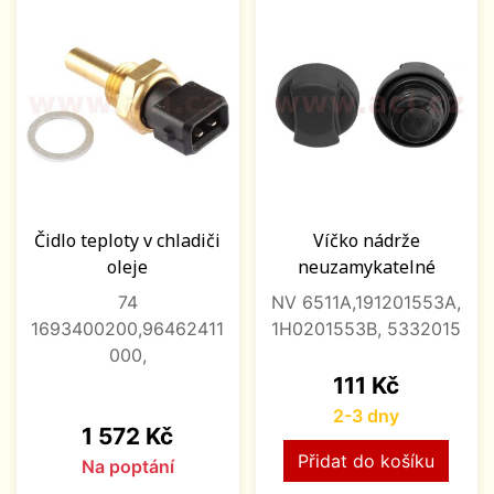
Čidlo teploty v chladiči
Víčko nádrže
oleje
neuzamykatelné
74
NV 6511A,191201553A,
1693400200,96462411
1H0201553B, 5332015
000,
Cena
111 Kč
2-3 dny
Cena
1 572 Kč
Přidat do košíku
Na poptání