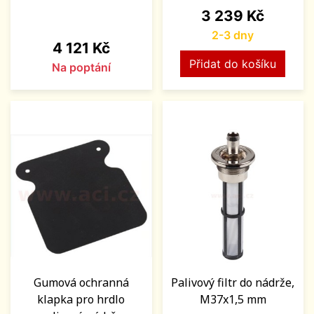
Cena
3 239 Kč
2-3 dny
Cena
4 121 Kč
Přidat do košíku
Na poptání
Gumová ochranná
Palivový filtr do nádrže,
klapka pro hrdlo
M37x1,5 mm