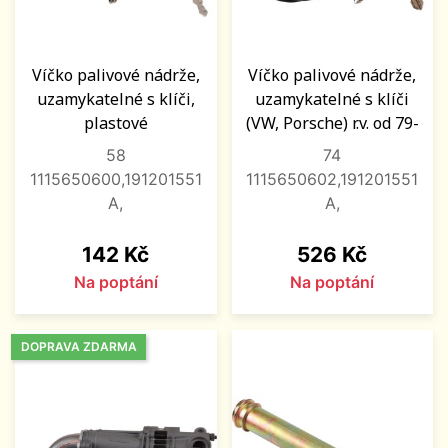
Víčko palivové nádrže,
Víčko palivové nádrže,
uzamykatelné s klíči,
uzamykatelné s klíči
plastové
(VW, Porsche) r.v. od 79-
58
74
1115650600,191201551
1115650602,191201551
A,
A,
Cena
Cena
142 Kč
526 Kč
Na poptání
Na poptání
DOPRAVA ZDARMA