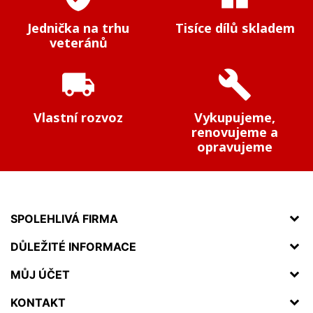
Jednička na trhu
Tisíce dílů skladem
veteránů
local_shipping
build
Vlastní rozvoz
Vykupujeme,
renovujeme a
opravujeme
SPOLEHLIVÁ FIRMA
DŮLEŽITÉ INFORMACE
MŮJ ÚČET
KONTAKT