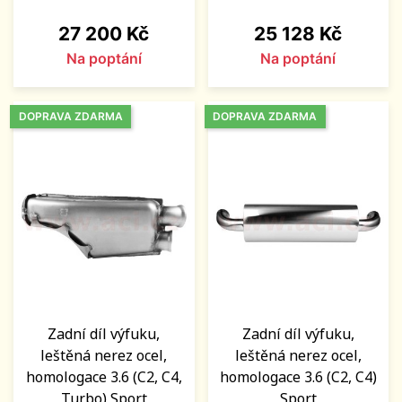
Cena
Cena
27 200 Kč
25 128 Kč
Na poptání
Na poptání
DOPRAVA ZDARMA
DOPRAVA ZDARMA
Zadní díl výfuku,
Zadní díl výfuku,
leštěná nerez ocel,
leštěná nerez ocel,
homologace 3.6 (C2, C4,
homologace 3.6 (C2, C4)
Turbo) Sport
Sport