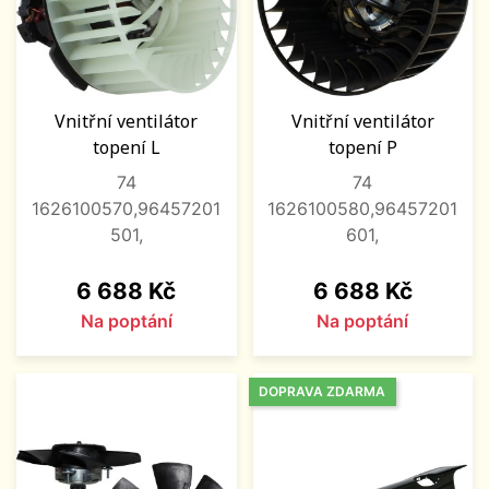
Vnitřní ventilátor
Vnitřní ventilátor
topení L
topení P
74
74
1626100570,96457201
1626100580,96457201
501,
601,
Cena
Cena
6 688 Kč
6 688 Kč
Na poptání
Na poptání
DOPRAVA ZDARMA