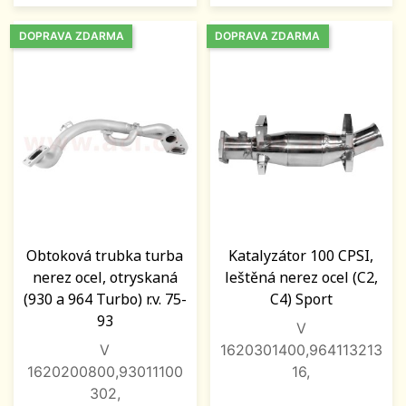
DOPRAVA ZDARMA
DOPRAVA ZDARMA
Obtoková trubka turba
Katalyzátor 100 CPSI,
nerez ocel, otryskaná
leštěná nerez ocel (C2,
(930 a 964 Turbo) r.v. 75-
C4) Sport
93
V
V
1620301400,964113213
1620200800,93011100
16,
302,