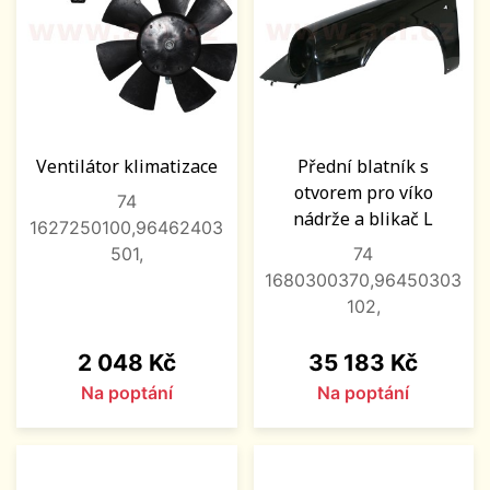
Ventilátor klimatizace
Přední blatník s
otvorem pro víko
74
nádrže a blikač L
1627250100,96462403
501,
74
1680300370,96450303
102,
Cena
Cena
2 048 Kč
35 183 Kč
Na poptání
Na poptání