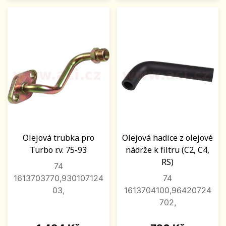
Olejová trubka pro
Olejová hadice z olejové
Turbo r.v. 75-93
nádrže k filtru (C2, C4,
RS)
74
1613703770,930107124
74
03,
1613704100,96420724
702,