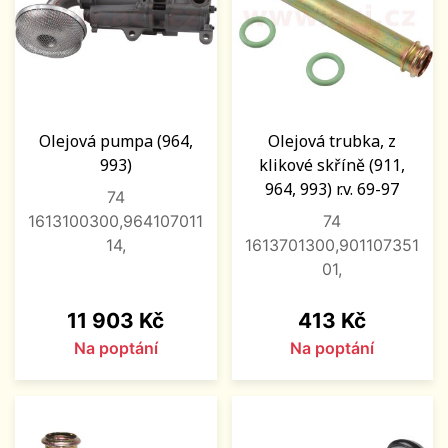
Olejová pumpa (964,
Olejová trubka, z
993)
klikové skříně (911,
964, 993) r.v. 69-97
74
1613100300,964107011
74
14,
1613701300,901107351
01,
Cena
Cena
11 903 Kč
413 Kč
Na poptání
Na poptání