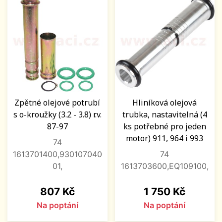
Zpětné olejové potrubí
Hliníková olejová
s o-kroužky (3.2 - 3.8) r.v.
trubka, nastavitelná (4
87-97
ks potřebné pro jeden
motor) 911, 964 i 993
74
1613701400,930107040
74
01,
1613703600,EQ109100,
Cena
Cena
807 Kč
1 750 Kč
Na poptání
Na poptání