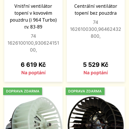
Vnitřní ventilátor
Centrální ventilátor
topení v kovovém
topení bez pouzdra
pouzdru (i 964 Turbo)
74
r.v. 83-89
1626100300,96462432
74
800,
1626100100,930624151
00,
Cena
Cena
6 619 Kč
5 529 Kč
Na poptání
Na poptání
DOPRAVA ZDARMA
DOPRAVA ZDARMA