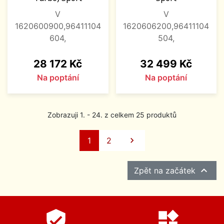
V
V
1620600900,96411104
1620606200,96411104
604,
504,
Cena
Cena
28 172 Kč
32 499 Kč
Na poptání
Na poptání
Zobrazuji 1. - 24. z celkem 25 produktů
Další
1
2


Zpět na začátek
verified_user
widgets