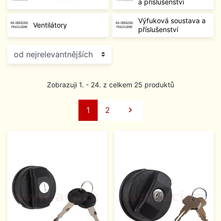
a příslušenství
Výfuková soustava a
Ventilátory
příslušenství
Zobrazuji 1. - 24. z celkem 25 produktů
Další
1
2
