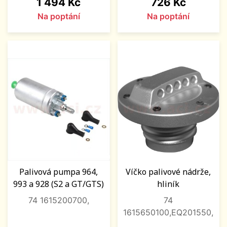
Cena
Cena
1 494 Kč
726 Kč
Na poptání
Na poptání
Palivová pumpa 964,
Víčko palivové nádrže,
993 a 928 (S2 a GT/GTS)
hliník
74 1615200700,
74
1615650100,EQ201550,