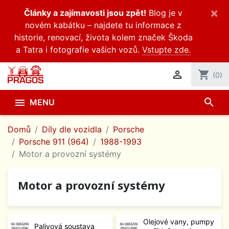
×
Články a zajímavosti jsou zpět!
Blog je v
novém kabátku – najdete tu informace z
historie, renovací, života kolem značek Škoda
a Tatra i fotografie vašich vozů.
Vstupte zde.

shopping_cart
(0)
search

MENU
Domů
Díly dle vozidla
Porsche
Porsche 911 (964)
1988-1993
Motor a provozní systémy
Motor a provozní systémy
Olejové vany, pumpy
Palivová soustava