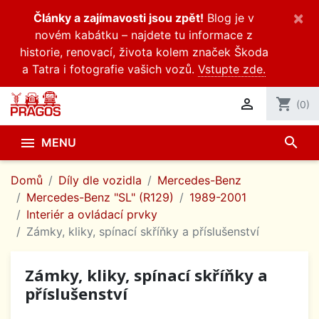
×
Články a zajímavosti jsou zpět!
Blog je v
novém kabátku – najdete tu informace z
historie, renovací, života kolem značek Škoda
a Tatra i fotografie vašich vozů.
Vstupte zde.

shopping_cart
(0)
search

MENU
Domů
Díly dle vozidla
Mercedes-Benz
Mercedes-Benz "SL" (R129)
1989-2001
Interiér a ovládací prvky
Zámky, kliky, spínací skříňky a příslušenství
Zámky, kliky, spínací skříňky a
příslušenství