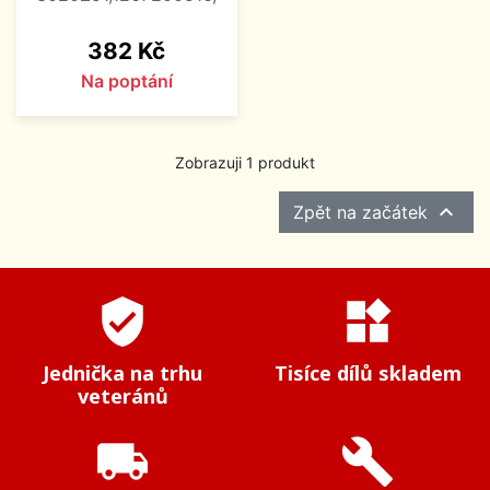
Cena
382 Kč
Na poptání
Zobrazuji 1 produkt

Zpět na začátek
verified_user
widgets
Jednička na trhu
Tisíce dílů skladem
veteránů
local_shipping
build