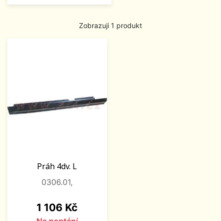
Zobrazuji 1 produkt
Práh 4dv. L
0306.01,
Cena
1 106 Kč