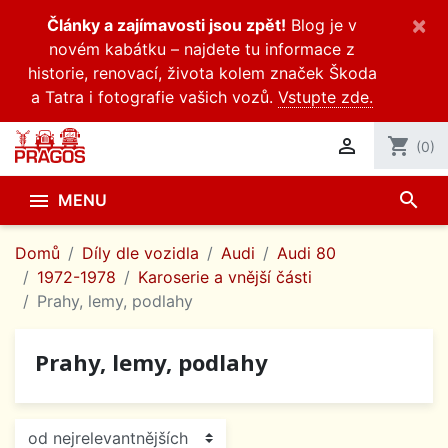
×
Články a zajímavosti jsou zpět!
Blog je v
novém kabátku – najdete tu informace z
historie, renovací, života kolem značek Škoda
a Tatra i fotografie vašich vozů.
Vstupte zde.

shopping_cart
(0)
search

MENU
Domů
Díly dle vozidla
Audi
Audi 80
1972-1978
Karoserie a vnější části
Prahy, lemy, podlahy
Prahy, lemy, podlahy