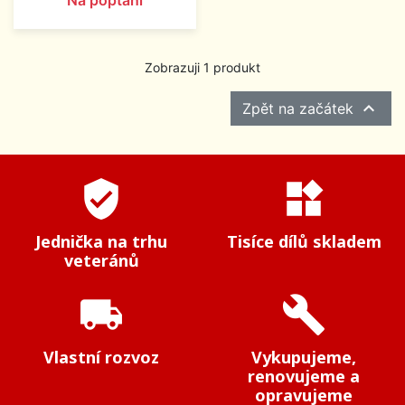
Na poptání
Zobrazuji 1 produkt

Zpět na začátek
verified_user
widgets
Jednička na trhu
Tisíce dílů skladem
veteránů
local_shipping
build
Vlastní rozvoz
Vykupujeme,
renovujeme a
opravujeme