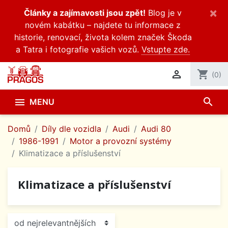
×
Články a zajímavosti jsou zpět!
Blog je v
novém kabátku – najdete tu informace z
historie, renovací, života kolem značek Škoda
a Tatra i fotografie vašich vozů.
Vstupte zde.

shopping_cart
(0)
search

MENU
Domů
Díly dle vozidla
Audi
Audi 80
1986-1991
Motor a provozní systémy
Klimatizace a příslušenství
Klimatizace a příslušenství