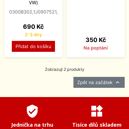
VW)
0300B302,1J0907521,
Cena
690 Kč
2-3 dny
Cena
350 Kč
Přidat do košíku
Na poptání
Zobrazuji 2 produkty

Zpět na začátek
verified_user
widgets
Jednička na trhu
Tisíce dílů skladem