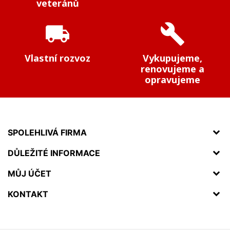
veteránů
local_shipping
build
Vlastní rozvoz
Vykupujeme,
renovujeme a
opravujeme
SPOLEHLIVÁ FIRMA
DŮLEŽITÉ INFORMACE
MŮJ ÚČET
KONTAKT