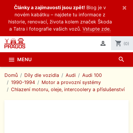
×
Články a zajímavosti jsou zpět!
Blog je v
novém kabátku – najdete tu informace z
historie, renovací, života kolem značek Škoda
a Tatra i fotografie vašich vozů.
Vstupte zde.

shopping_cart
(0)
search

MENU
Domů
Díly dle vozidla
Audi
Audi 100
1990-1994
Motor a provozní systémy
Chlazení motoru, oleje, intercoolery a příslušenství