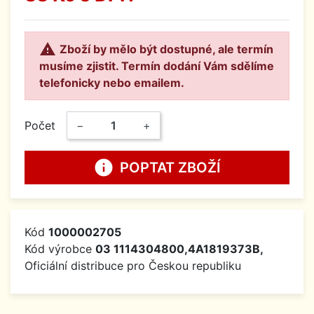

Zboží by mělo být dostupné, ale termín
musíme zjistit. Termín dodání Vám sdělíme
telefonicky nebo emailem.
Počet
−
+
info
POPTAT ZBOŽÍ
Kód
1000002705
Kód výrobce
03 1114304800,4A1819373B,
Oficiální distribuce pro Českou republiku