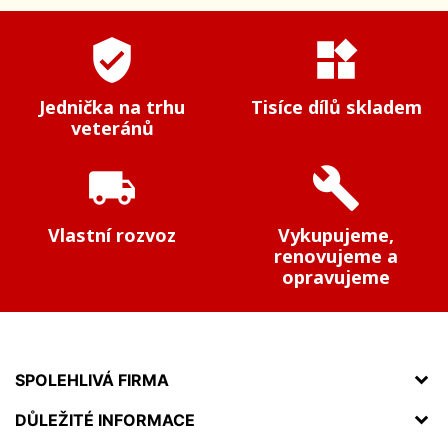
verified_user
widgets
Jednička na trhu
Tisíce dílů skladem
veteránů
local_shipping
build
Vlastní rozvoz
Vykupujeme,
renovujeme a
opravujeme
SPOLEHLIVÁ FIRMA
DŮLEŽITÉ INFORMACE