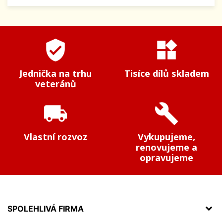
verified_user
widgets
Jednička na trhu
Tisíce dílů skladem
veteránů
local_shipping
build
Vlastní rozvoz
Vykupujeme,
renovujeme a
opravujeme
SPOLEHLIVÁ FIRMA