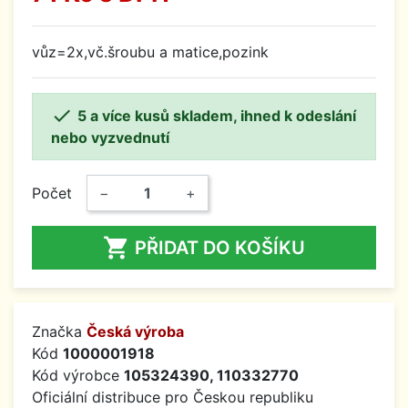
vůz=2x,vč.šroubu a matice,pozink

5 a více kusů skladem, ihned k odeslání
nebo vyzvednutí
Počet
−
+

PŘIDAT DO KOŠÍKU
Značka
Česká výroba
Kód
1000001918
Kód výrobce
105324390, 110332770
Oficiální distribuce pro Českou republiku