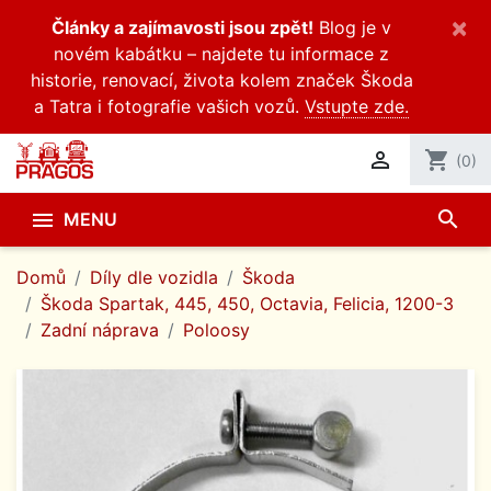
×
Články a zajímavosti jsou zpět!
Blog je v
novém kabátku – najdete tu informace z
historie, renovací, života kolem značek Škoda
a Tatra i fotografie vašich vozů.
Vstupte zde.

shopping_cart
(0)
search

MENU
Domů
Díly dle vozidla
Škoda
Škoda Spartak, 445, 450, Octavia, Felicia, 1200-3
Zadní náprava
Poloosy