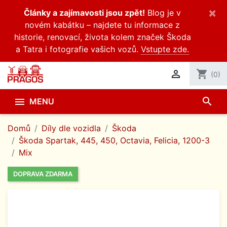
×
Články a zajímavosti jsou zpět!
Blog je v
novém kabátku – najdete tu informace z
historie, renovací, života kolem značek Škoda
a Tatra i fotografie vašich vozů.
Vstupte zde.

shopping_cart
(0)
search

MENU
Domů
Díly dle vozidla
Škoda
Škoda Spartak, 445, 450, Octavia, Felicia, 1200-3
Mix
DOPRAVA ZDARMA