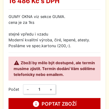
16 486 Kč
s DPH
GUMY OKNA viz sekce GUMA.
cena je za 1ks
stejné vpředu i vzadu
Moderní kvalitní výroba, čiré, lepené, atesty.
Posíláme ve spec.kartonu (200,-).

Zboží by mělo být dostupné, ale termín
musíme zjistit. Termín dodání Vám sdělíme
telefonicky nebo emailem.
Počet
−
+
info
POPTAT ZBOŽÍ