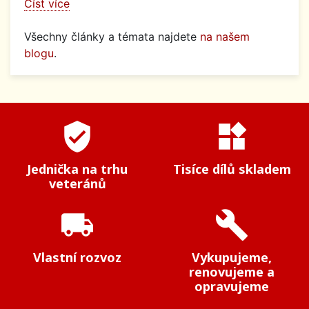
Číst více
Všechny články a témata najdete
na našem
blogu
.
verified_user
widgets
Jednička na trhu
Tisíce dílů skladem
veteránů
local_shipping
build
Vlastní rozvoz
Vykupujeme,
renovujeme a
opravujeme