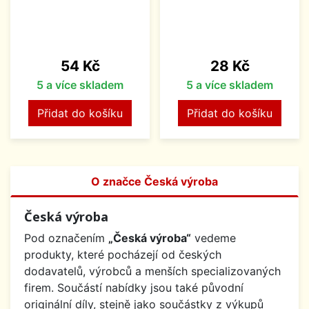
Cena
Cena
54 Kč
28 Kč
5 a více skladem
5 a více skladem
Přidat do košíku
Přidat do košíku
O značce Česká výroba
Česká výroba
Pod označením
„Česká výroba“
vedeme
produkty, které pocházejí od českých
dodavatelů, výrobců a menších specializovaných
firem. Součástí nabídky jsou také původní
originální díly, stejně jako součástky z výkupů