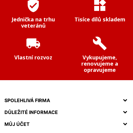
verified_user
widgets
Jednička na trhu
Tisíce dílů skladem
veteránů
local_shipping
build
Vlastní rozvoz
Vykupujeme,
renovujeme a
opravujeme
SPOLEHLIVÁ FIRMA
DŮLEŽITÉ INFORMACE
MŮJ ÚČET