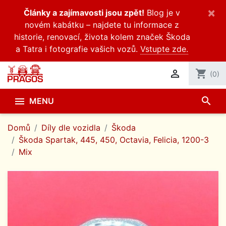
×
Články a zajímavosti jsou zpět!
Blog je v
novém kabátku – najdete tu informace z
historie, renovací, života kolem značek Škoda
a Tatra i fotografie vašich vozů.
Vstupte zde.

shopping_cart
(0)
search

MENU
Domů
Díly dle vozidla
Škoda
Škoda Spartak, 445, 450, Octavia, Felicia, 1200-3
Mix