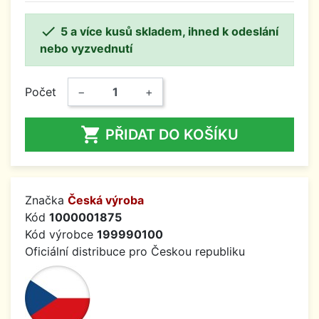

5 a více kusů skladem, ihned k odeslání
nebo vyzvednutí
Počet
−
+

PŘIDAT DO KOŠÍKU
Značka
Česká výroba
Kód
1000001875
Kód výrobce
199990100
Oficiální distribuce pro Českou republiku