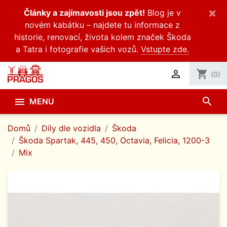
×
Články a zajímavosti jsou zpět!
Blog je v
novém kabátku – najdete tu informace z
historie, renovací, života kolem značek Škoda
a Tatra i fotografie vašich vozů.
Vstupte zde.

shopping_cart
(0)
search

MENU
Domů
Díly dle vozidla
Škoda
Škoda Spartak, 445, 450, Octavia, Felicia, 1200-3
Mix