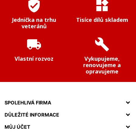
verified_user
widgets
Jednička na trhu
Tisíce dílů skladem
veteránů
local_shipping
build
Vlastní rozvoz
Vykupujeme,
renovujeme a
opravujeme
SPOLEHLIVÁ FIRMA
DŮLEŽITÉ INFORMACE
MŮJ ÚČET