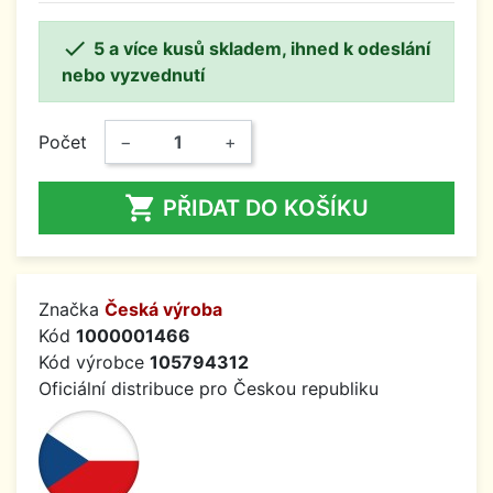

5 a více kusů skladem, ihned k odeslání
nebo vyzvednutí
Počet
−
+

PŘIDAT DO KOŠÍKU
Značka
Česká výroba
Kód
1000001466
Kód výrobce
105794312
Oficiální distribuce pro Českou republiku