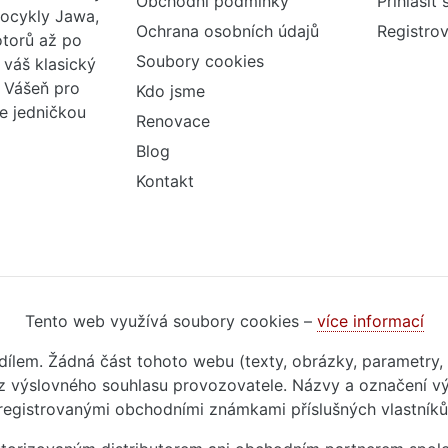
Obchodní podmínky
Přihlásit 
tocykly Jawa,
Ochrana osobních údajů
Registrov
otorů až po
Soubory cookies
váš klasický
. Vášeň pro
Kdo jsme
me jedničkou
Renovace
Blog
Kontakt
Tento web využívá soubory cookies –
více informací
m dílem. Žádná část tohoto webu (texty, obrázky, parametry,
 výslovného souhlasu provozovatele. Názvy a označení vý
registrovanými obchodními známkami příslušných vlastníků