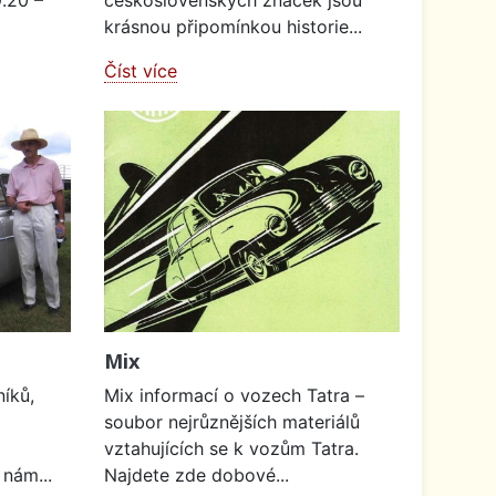
.20 –
československých značek jsou
krásnou připomínkou historie...
Číst více
Mix
íků,
Mix informací o vozech Tatra –
soubor nejrůznějších materiálů
vztahujících se k vozům Tatra.
 nám...
Najdete zde dobové...