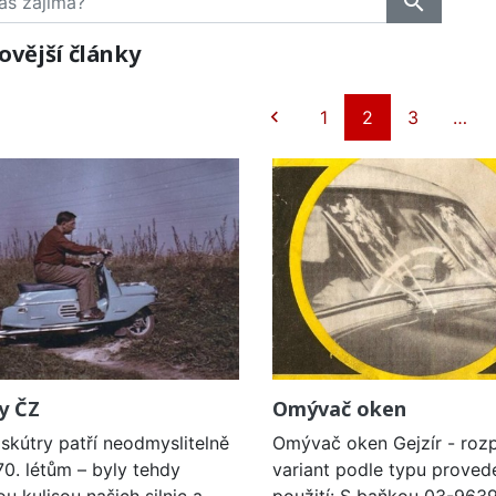
search
ovější články
Předchozí

1
2
3
…
y ČZ
Omývač oken
skútry patří neodmyslitelně
Omývač oken Gejzír - rozp
70. létům – byly tehdy
variant podle typu proved