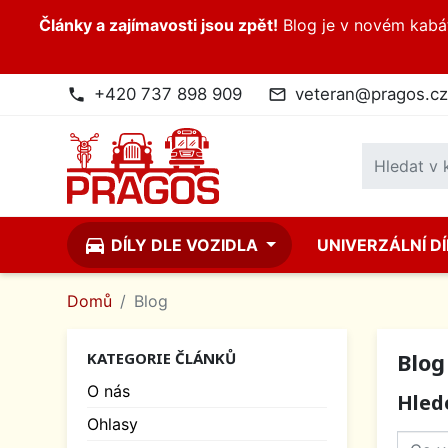
Články a zajímavosti jsou zpět!
Blog je v novém kabátk
+420 737 898 909
veteran@pragos.cz
phone
mail_outline
directions_car
DÍLY DLE VOZIDLA
UNIVERZÁLNÍ D
Domů
Blog
Blog
KATEGORIE ČLÁNKŮ
O nás
Hled
Ohlasy