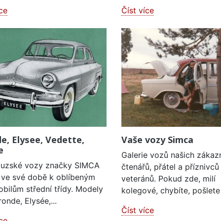
íce
Číst více
e, Elysee, Vedette,
Vaše vozy Simca
e
Galerie vozů našich zákazn
ouzské vozy značky SIMCA
čtenářů, přátel a příznivců
y ve své době k oblíbeným
veteránů. Pokud zde, milí
bilům střední třídy. Modely
kolegové, chybíte, pošlete
onde, Elysée,...
Číst více
íce