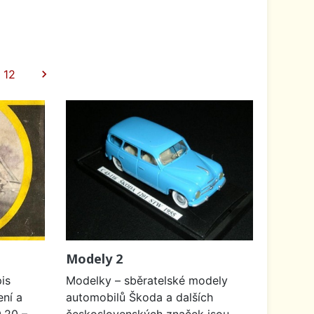
Další
12

Modely 2
is
Modelky – sběratelské modely
ení a
automobilů Škoda a dalších