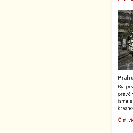
Prah
Byl pr
právě 
jsme s
krásnou
Číst v