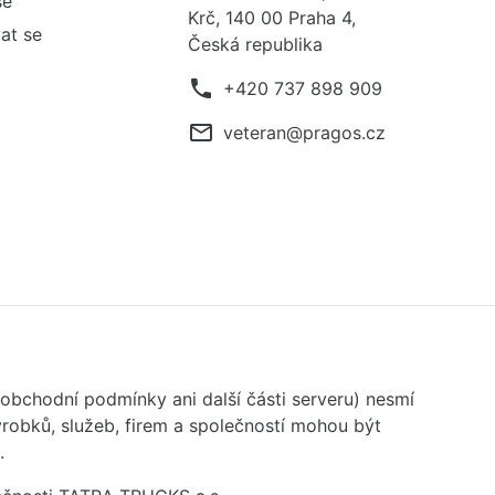
se
Krč, 140 00 Praha 4,
at se
Česká republika
phone
+420 737 898 909
mail_outline
veteran@pragos.cz
 obchodní podmínky ani další části serveru) nesmí
robků, služeb, firem a společností mohou být
.