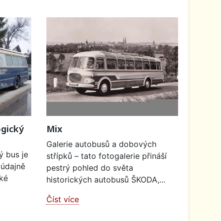
gický
Mix
Galerie autobusů a dobových
ý bus je
střípků – tato fotogalerie přináší
 údajně
pestrý pohled do světa
ké
historických autobusů ŠKODA,...
Číst více