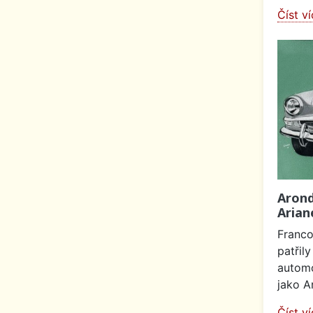
Číst v
Arond
Arian
Franc
patřil
automo
jako Ar
Číst v