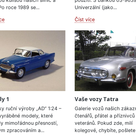
ou kulisou našich silnic a
použití: S baňkou 03-9639
Po roce 1989 se...
Univerzální (jako...
íce
Číst více
y 1
Vaše vozy Tatra
y ruční výroby „AD“ 1:24 –
Galerie vozů našich zákazn
vyráběné modely, které
čtenářů, přátel a příznivců
ly mimořádnou přesností,
veteránů. Pokud zde, milí
ým zpracováním a...
kolegové, chybíte, pošlete