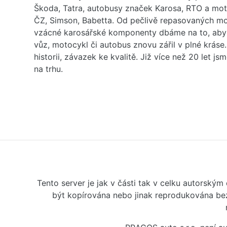
Škoda, Tatra, autobusy značek Karosa, RTO a mo
ČZ, Simson, Babetta. Od pečlivě repasovaných m
vzácné karosářské komponenty dbáme na to, aby 
vůz, motocykl či autobus znovu zářil v plné kráse
historii, závazek ke kvalitě. Již více než 20 let js
na trhu.
Tento server je jak v části tak v celku autorský
být kopírována nebo jinak reprodukována bez