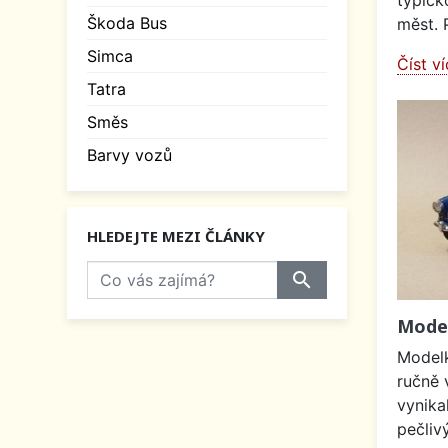
typick
Škoda Bus
měst. 
Simca
Číst v
Tatra
Směs
Barvy vozů
HLEDEJTE MEZI ČLÁNKY
search
Model
Modelk
ručně 
vynika
pečliv