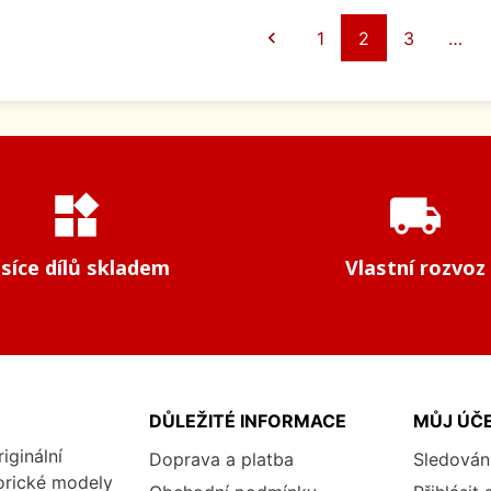
Předchozí

1
2
3
…
widgets
local_shipping
isíce dílů skladem
Vlastní rozvoz
DŮLEŽITÉ INFORMACE
MŮJ ÚČ
iginální
Doprava a platba
Sledován
torické modely