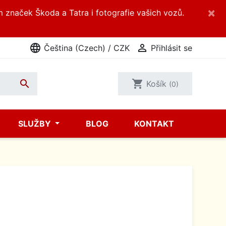
×
m značek Škoda a Tatra i fotografie vašich vozů.
language

Čeština (Czech) / CZK
Přihlásit se

shopping_cart
Košík
(0)
SLUŽBY
BLOG
KONTAKT