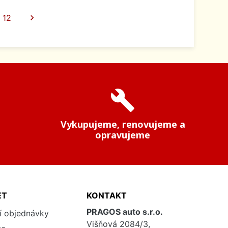
Další
12

build
Vykupujeme, renovujeme a
opravujeme
ET
KONTAKT
PRAGOS auto s.r.o.
í objednávky
Višňová 2084/3,