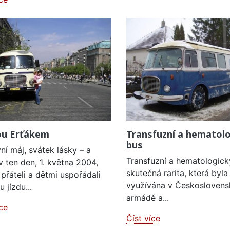
ou Erťákem
Transfuzní a hematolo
bus
vní máj, svátek lásky – a
Transfuzní a hematologick
v ten den, 1. května 2004,
skutečná rarita, která byla
 přáteli a dětmi uspořádali
využívána v Českoslovens
 jízdu...
armádě a...
íce
Číst více