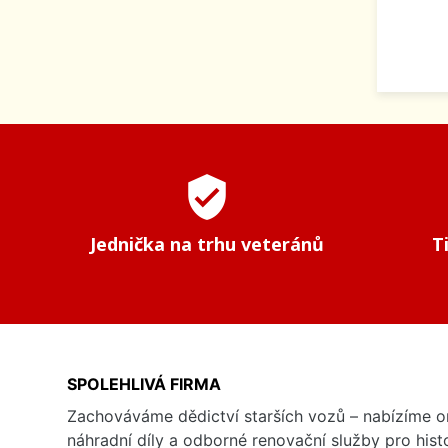
verified_user
Jednička na trhu veteránů
T
SPOLEHLIVÁ FIRMA
Zachováváme dědictví starších vozů – nabízíme or
náhradní díly a odborné renovační služby pro his