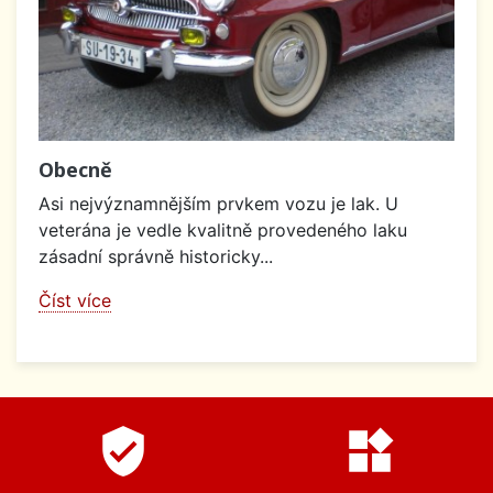
Obecně
Asi nejvýznamnějším prvkem vozu je lak. U
veterána je vedle kvalitně provedeného laku
zásadní správně historicky...
Číst více
verified_user
widgets