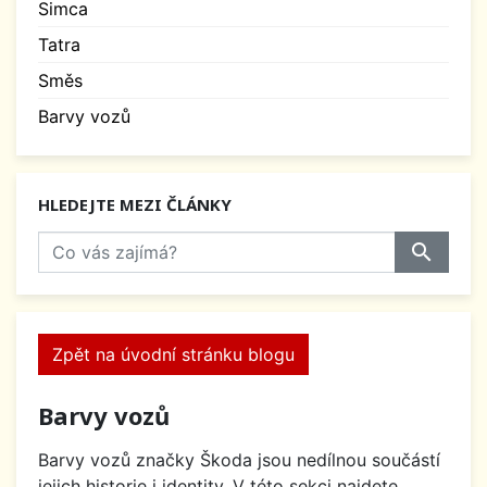
Simca
Tatra
Směs
Barvy vozů
HLEDEJTE MEZI ČLÁNKY
search
Zpět na úvodní stránku blogu
Barvy vozů
Barvy vozů značky Škoda jsou nedílnou součástí
jejich historie i identity. V této sekci najdete