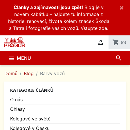
×
Články a zajímavosti jsou zpět!
Blog je v
novém kabátku – najdete tu informace z
historie, renovací, života kolem značek Škoda
a Tatra i fotografie vašich vozů.
Vstupte zde.

shopping_cart
(0)
search

MENU
Domů
Blog
Barvy vozů
KATEGORIE ČLÁNKŮ
O nás
Ohlasy
Kolegové ve světě
Kolegové v Česku