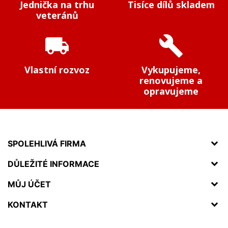
Jednička na trhu
Tisíce dílů skladem
veteránů
local_shipping
build
Vlastní rozvoz
Vykupujeme,
renovujeme a
opravujeme
SPOLEHLIVÁ FIRMA
DŮLEŽITÉ INFORMACE
MŮJ ÚČET
KONTAKT