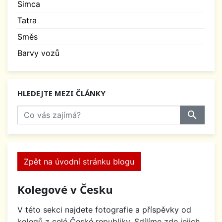
Simca
Tatra
Směs
Barvy vozů
HLEDEJTE MEZI ČLÁNKY
search
Zpět na úvodní stránku blogu
Kolegové v Česku
V této sekci najdete fotografie a příspěvky od
kolegů z celé České republiky. Sdílíme zde jejich