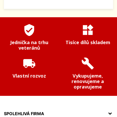
verified_user
widgets
Jednička na trhu
Tisíce dílů skladem
veteránů
local_shipping
build
Vlastní rozvoz
Vykupujeme,
renovujeme a
opravujeme
SPOLEHLIVÁ FIRMA