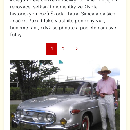
renovace, setkání i momentky ze života
historických vozů Škoda, Tatra, Simca a dalších
značek. Pokud také vlastníte podobný vůz,
budeme rádi, když se přidáte a pošlete nám své
fotky.
Další
1
2
