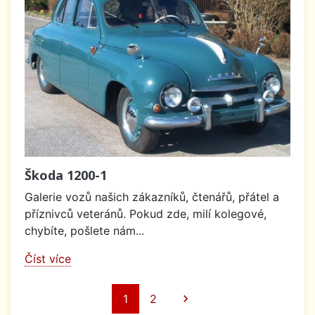
Škoda 1200-1
Galerie vozů našich zákazníků, čtenářů, přátel a
příznivců veteránů. Pokud zde, milí kolegové,
chybíte, pošlete nám...
Číst více
Další
1
2
