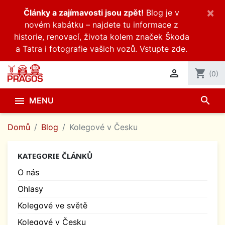
×
Články a zajímavosti jsou zpět!
Blog je v
novém kabátku – najdete tu informace z
historie, renovací, života kolem značek Škoda
a Tatra i fotografie vašich vozů.
Vstupte zde.

shopping_cart
(0)
search

MENU
Domů
Blog
Kolegové v Česku
KATEGORIE ČLÁNKŮ
O nás
Ohlasy
Kolegové ve světě
Kolegové v Česku