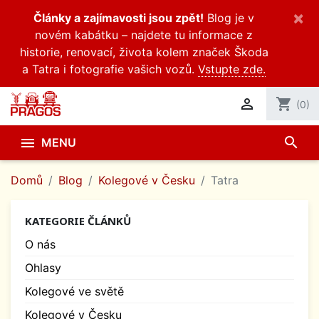
×
Články a zajímavosti jsou zpět!
Blog je v
novém kabátku – najdete tu informace z
historie, renovací, života kolem značek Škoda
a Tatra i fotografie vašich vozů.
Vstupte zde.

shopping_cart
(0)
search

MENU
Domů
Blog
Kolegové v Česku
Tatra
KATEGORIE ČLÁNKŮ
O nás
Ohlasy
Kolegové ve světě
Kolegové v Česku