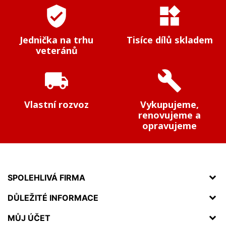
verified_user
widgets
Jednička na trhu
Tisíce dílů skladem
veteránů
local_shipping
build
Vlastní rozvoz
Vykupujeme,
renovujeme a
opravujeme
SPOLEHLIVÁ FIRMA
DŮLEŽITÉ INFORMACE
MŮJ ÚČET