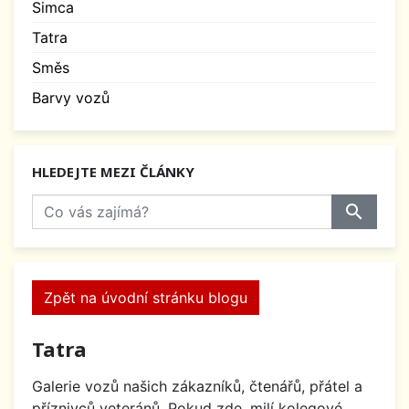
Simca
Tatra
Směs
Barvy vozů
HLEDEJTE MEZI ČLÁNKY
search
Zpět na úvodní stránku blogu
Tatra
Galerie vozů našich zákazníků, čtenářů, přátel a
příznivců veteránů. Pokud zde, milí kolegové,