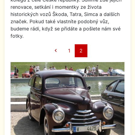
renovace, setkání i momentky ze života
historických vozů Škoda, Tatra, Simca a dalších
značek. Pokud také vlastníte podobný vůz,
budeme rádi, když se přidáte a pošlete nám své
fotky.
Předchozí

1
2