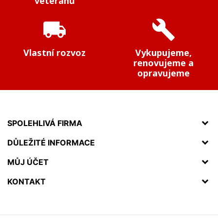
veteránů
local_shipping
build
Vlastní rozvoz
Vykupujeme,
renovujeme a
opravujeme
SPOLEHLIVÁ FIRMA
DŮLEŽITÉ INFORMACE
MŮJ ÚČET
KONTAKT