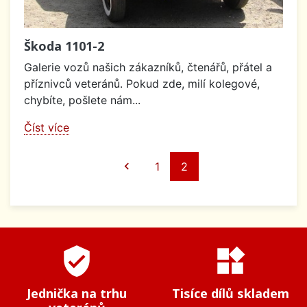
Škoda 1101-2
Galerie vozů našich zákazníků, čtenářů, přátel a
příznivců veteránů. Pokud zde, milí kolegové,
chybíte, pošlete nám...
Číst více
Předchozí

1
2
verified_user
widgets
Jednička na trhu
Tisíce dílů skladem