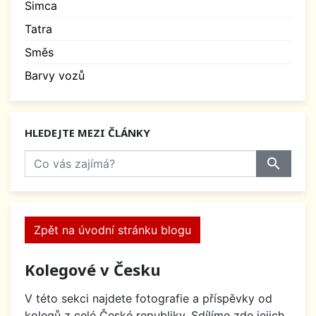
Simca
Tatra
Směs
Barvy vozů
HLEDEJTE MEZI ČLÁNKY
search
Zpět na úvodní stránku blogu
Kolegové v Česku
V této sekci najdete fotografie a příspěvky od
kolegů z celé České republiky. Sdílíme zde jejich