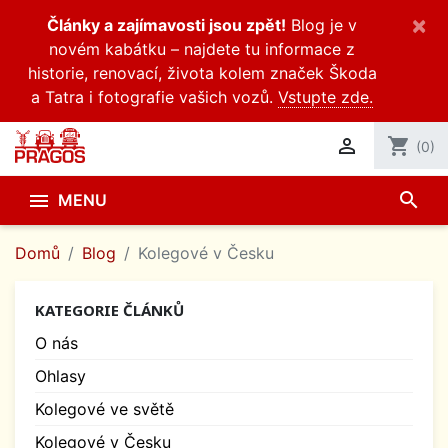
×
Články a zajímavosti jsou zpět!
Blog je v
novém kabátku – najdete tu informace z
historie, renovací, života kolem značek Škoda
a Tatra i fotografie vašich vozů.
Vstupte zde.

shopping_cart
(0)
search

MENU
Domů
Blog
Kolegové v Česku
KATEGORIE ČLÁNKŮ
O nás
Ohlasy
Kolegové ve světě
Kolegové v Česku