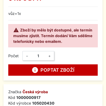
vůz=1x

Zboží by mělo být dostupné, ale termín
musíme zjistit. Termín dodání Vám sdělíme
telefonicky nebo emailem.
Počet
−
+
info
POPTAT ZBOŽÍ
Značka
Česká výroba
Kód
1000000917
Kód výrobce
105020430