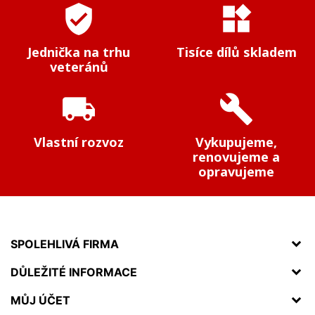
verified_user
widgets
Jednička na trhu
Tisíce dílů skladem
veteránů
local_shipping
build
Vlastní rozvoz
Vykupujeme,
renovujeme a
opravujeme
SPOLEHLIVÁ FIRMA
DŮLEŽITÉ INFORMACE
MŮJ ÚČET