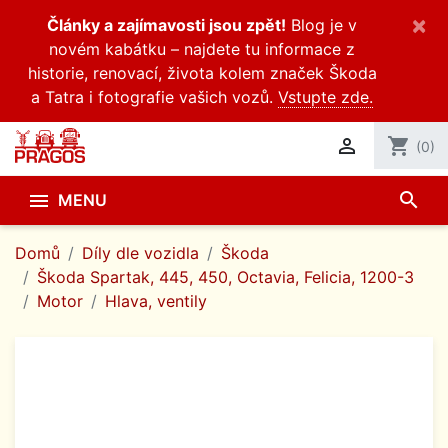
×
Články a zajímavosti jsou zpět!
Blog je v
novém kabátku – najdete tu informace z
historie, renovací, života kolem značek Škoda
a Tatra i fotografie vašich vozů.
Vstupte zde.

shopping_cart
(0)
search

MENU
Domů
Díly dle vozidla
Škoda
Škoda Spartak, 445, 450, Octavia, Felicia, 1200-3
Motor
Hlava, ventily