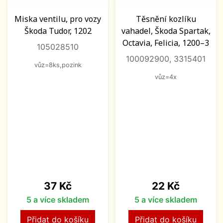
Miska ventilu, pro vozy
Těsnění kozlíku
Škoda Tudor, 1202
vahadel, Škoda Spartak,
Octavia, Felicia, 1200–3
105028510
100092900, 3315401
vůz=8ks,pozink
vůz=4x
Cena
Cena
37 Kč
22 Kč
5 a více skladem
5 a více skladem
Přidat do košíku
Přidat do košíku