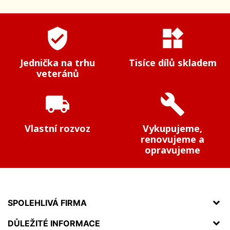
verified_user
widgets
Jednička na trhu
Tisíce dílů skladem
veteránů
local_shipping
build
Vlastní rozvoz
Vykupujeme,
renovujeme a
opravujeme
SPOLEHLIVÁ FIRMA
DŮLEŽITÉ INFORMACE