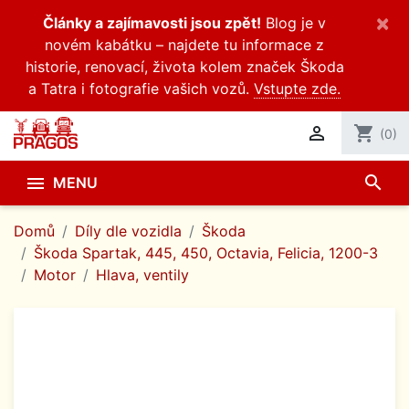
×
Články a zajímavosti jsou zpět!
Blog je v
novém kabátku – najdete tu informace z
historie, renovací, života kolem značek Škoda
a Tatra i fotografie vašich vozů.
Vstupte zde.

shopping_cart
(0)
search

MENU
Domů
Díly dle vozidla
Škoda
Škoda Spartak, 445, 450, Octavia, Felicia, 1200-3
Motor
Hlava, ventily