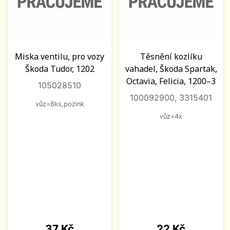
Miska ventilu, pro vozy
Těsnění kozlíku
Škoda Tudor, 1202
vahadel, Škoda Spartak,
Octavia, Felicia, 1200–3
105028510
100092900, 3315401
vůz=8ks,pozink
vůz=4x
Cena
Cena
37 Kč
22 Kč