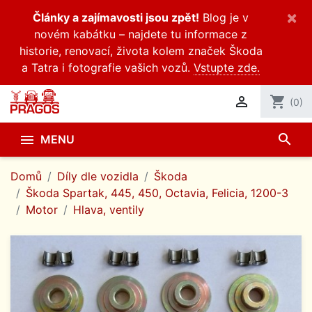
×
Články a zajímavosti jsou zpět!
Blog je v
novém kabátku – najdete tu informace z
historie, renovací, života kolem značek Škoda
a Tatra i fotografie vašich vozů.
Vstupte zde.

shopping_cart
(0)
search

MENU
Domů
Díly dle vozidla
Škoda
Škoda Spartak, 445, 450, Octavia, Felicia, 1200-3
Motor
Hlava, ventily