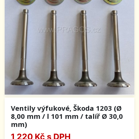
Ventily výfukové, Škoda 1203 (Ø
8,00 mm / l 101 mm / talíř Ø 30,0
mm)
1 220 Kč
s DPH