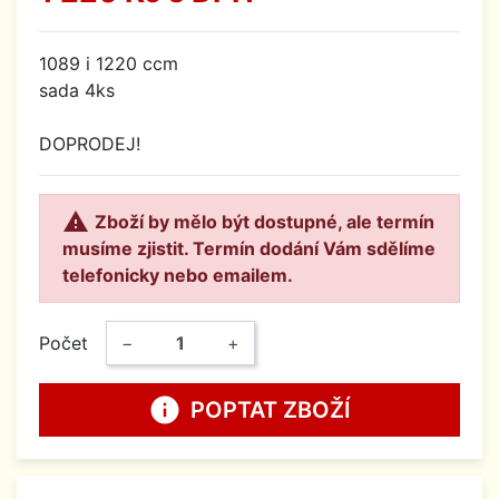
1089 i 1220 ccm
sada 4ks
DOPRODEJ!

Zboží by mělo být dostupné, ale termín
musíme zjistit. Termín dodání Vám sdělíme
telefonicky nebo emailem.
Počet
−
+
info
POPTAT ZBOŽÍ