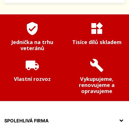
verified_user
widgets
Jednička na trhu
Tisíce dílů skladem
veteránů
local_shipping
build
Vlastní rozvoz
Vykupujeme,
renovujeme a
opravujeme
SPOLEHLIVÁ FIRMA