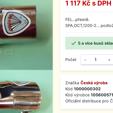
1 117 Kč
s DPH
FEL...přesně.
SPA,OCT,1200-2... podlož

5 a více kusů skl
Počet
−
+
Značka
Česká výroba
Kód
1000000302
Kód výrobce
10560057
Oficiální distribuce pro 