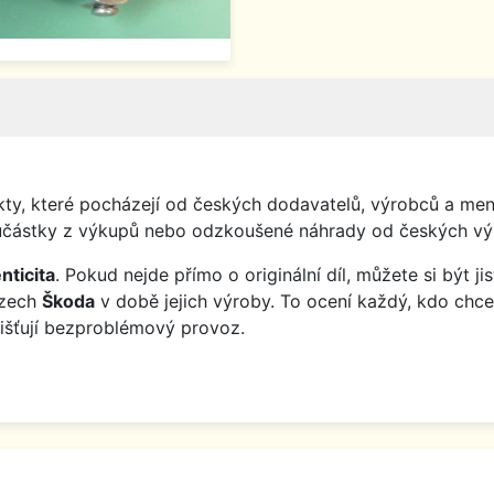
y, které pocházejí od českých dodavatelů, výrobců a menš
o součástky z výkupů nebo odzkoušené náhrady od českých vý
nticita
. Pokud nejde přímo o originální díl, můžete si být j
ozech
Škoda
v době jejich výroby. To ocení každý, kdo chce
jišťují bezproblémový provoz.