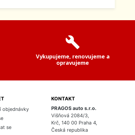
build
Vykupujeme, renovujeme a
opravujeme
ET
KONTAKT
PRAGOS auto s.r.o.
í objednávky
Višňová 2084/3,
se
Krč, 140 00 Praha 4,
at se
Česká republika