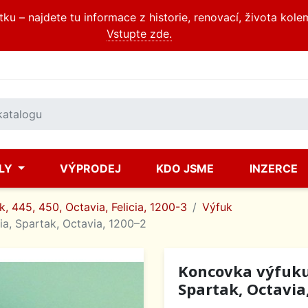
u – najdete tu informace z historie, renovací, života kole
Vstupte zde.
ÍLY
VÝPRODEJ
KDO JSME
INZERCE
, 445, 450, Octavia, Felicia, 1200-3
Výfuk
a, Spartak, Octavia, 1200–2
Koncovka výfuku 
Spartak, Octavia