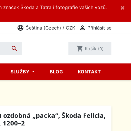
×
m značek Škoda a Tatra i fotografie vašich vozů.
language

Čeština (Czech) / CZK
Přihlásit se

shopping_cart
Košík
(0)
SLUŽBY
BLOG
KONTAKT
ozdobná „packa“, Škoda Felicia,
, 1200–2