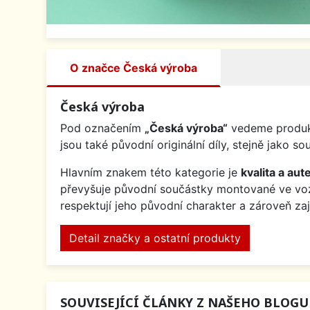
O značce Česká výroba
Česká výroba
Pod označením
„Česká výroba“
vedeme produkt
jsou také původní originální díly, stejně jak
Hlavním znakem této kategorie je
kvalita a aute
převyšuje původní součástky montované ve v
respektují jeho původní charakter a zároveň za
Detail značky a ostatní produkty
SOUVISEJÍCÍ ČLÁNKY Z NAŠEHO BLOGU