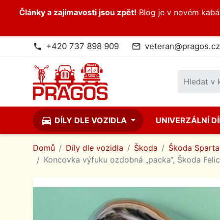
Články a zajímavosti jsou zpět!
Blog je v novém kabátk
+420 737 898 909
veteran@pragos.cz
phone
mail_outline
directions_car
DÍLY DLE VOZIDLA
UNIVERZÁLNÍ D
Domů
Díly dle vozidla
Škoda
Škoda Spartak
Koncovka výfuku ozdobná „packa“, Škoda Felici