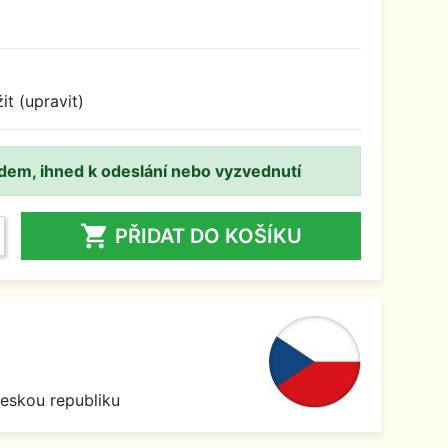
it (upravit)
adem, ihned k odeslání nebo vyzvednutí

PŘIDAT DO KOŠÍKU
1
Českou republiku