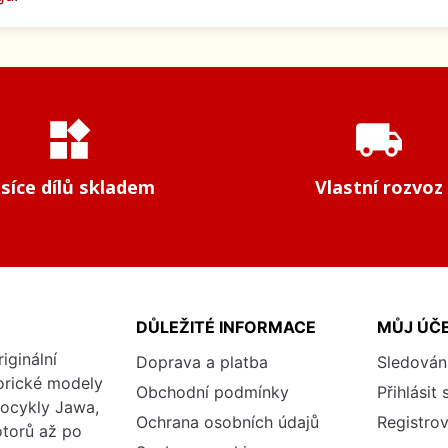
widgets
local_shipping
isíce dílů skladem
Vlastní rozvoz
DŮLEŽITÉ INFORMACE
MŮJ ÚČ
iginální
Doprava a platba
Sledován
torické modely
Obchodní podmínky
Přihlásit 
tocykly Jawa,
Ochrana osobních údajů
Registrov
otorů až po