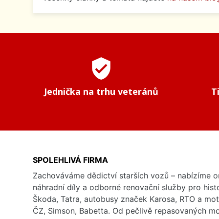
verified_user
Jednička na trhu veteránů
T
SPOLEHLIVÁ FIRMA
Zachováváme dědictví starších vozů – nabízíme or
náhradní díly a odborné renovační služby pro his
Škoda, Tatra, autobusy značek Karosa, RTO a mo
ČZ, Simson, Babetta. Od pečlivě repasovaných m