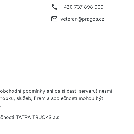
phone
+420 737 898 909
mail_outline
veteran@pragos.cz
 obchodní podmínky ani další části serveru) nesmí
robků, služeb, firem a společností mohou být
.
ečnosti TATRA TRUCKS a.s.