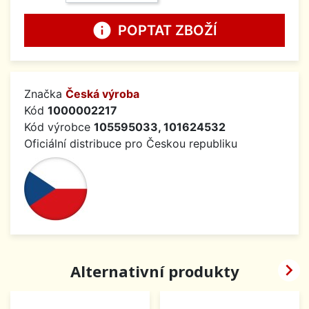
info
POPTAT ZBOŽÍ
Značka
Česká výroba
Kód
1000002217
Kód výrobce
105595033, 101624532
Oficiální distribuce pro Českou republiku

Alternativní produkty