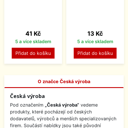
Cena
Cena
41 Kč
13 Kč
5 a více skladem
5 a více skladem
Přidat do košíku
Přidat do košíku
O značce Česká výroba
Česká výroba
Pod označením
„Česká výroba“
vedeme
produkty, které pocházejí od českých
dodavatelů, výrobců a menších specializovaných
firem. Součástí nabídky jsou také původní