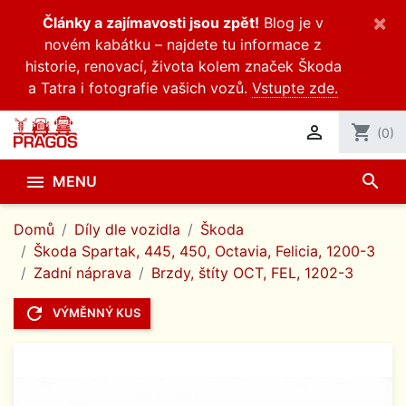
×
Články a zajímavosti jsou zpět!
Blog je v
novém kabátku – najdete tu informace z
historie, renovací, života kolem značek Škoda
a Tatra i fotografie vašich vozů.
Vstupte zde.

shopping_cart
(0)
search

MENU
Domů
Díly dle vozidla
Škoda
Škoda Spartak, 445, 450, Octavia, Felicia, 1200-3
Zadní náprava
Brzdy, štíty OCT, FEL, 1202-3
refresh
VÝMĚNNÝ KUS