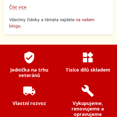
Číst více
Všechny články a témata najdete
na našem
blogu
.
verified_user
widgets
Jednička na trhu
Tisíce dílů skladem
veteránů
local_shipping
build
Vlastní rozvoz
Vykupujeme,
renovujeme a
opravujeme