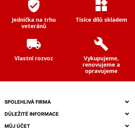
verified_user
widgets
Jednička na trhu
Tisíce dílů skladem
veteránů
local_shipping
build
Vlastní rozvoz
Vykupujeme,
renovujeme a
opravujeme
SPOLEHLIVÁ FIRMA
DŮLEŽITÉ INFORMACE
MŮJ ÚČET