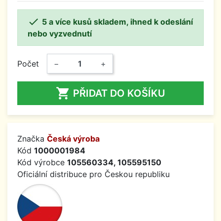

5 a více kusů skladem, ihned k odeslání
nebo vyzvednutí
Počet
−
+

PŘIDAT DO KOŠÍKU
Značka
Česká výroba
Kód
1000001984
Kód výrobce
105560334, 105595150
Oficiální distribuce pro Českou republiku