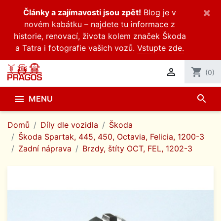
×
Články a zajímavosti jsou zpět!
Blog je v
novém kabátku – najdete tu informace z
historie, renovací, života kolem značek Škoda
a Tatra i fotografie vašich vozů.
Vstupte zde.

shopping_cart
(0)
search

MENU
Domů
Díly dle vozidla
Škoda
Škoda Spartak, 445, 450, Octavia, Felicia, 1200-3
Zadní náprava
Brzdy, štíty OCT, FEL, 1202-3