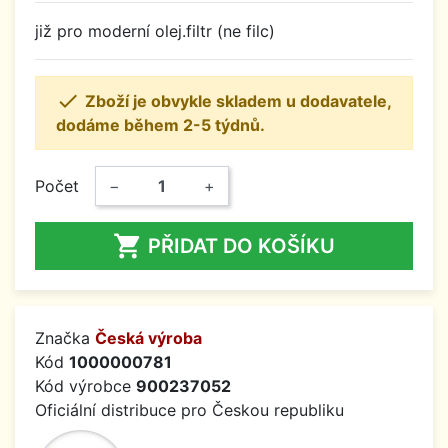
již pro moderní olej.filtr (ne filc)

Zboží je obvykle skladem u dodavatele,
dodáme během 2-5 týdnů.
Počet
−
+

PŘIDAT DO KOŠÍKU
Značka
Česká výroba
Kód
1000000781
Kód výrobce
900237052
Oficiální distribuce pro Českou republiku