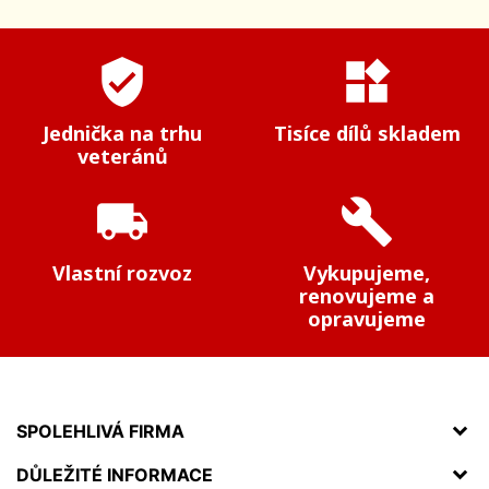
verified_user
widgets
Jednička na trhu
Tisíce dílů skladem
veteránů
local_shipping
build
Vlastní rozvoz
Vykupujeme,
renovujeme a
opravujeme
SPOLEHLIVÁ FIRMA
DŮLEŽITÉ INFORMACE