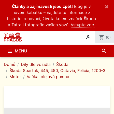
×
Články a zajímavosti jsou zpět!
Blog je v
novém kabátku – najdete tu informace z
historie, renovací, života kolem značek Škoda
a Tatra i fotografie vašich vozů.
Vstupte zde.

shopping_cart
(0)
search

MENU
Domů
Díly dle vozidla
Škoda
Škoda Spartak, 445, 450, Octavia, Felicia, 1200-3
Motor
Vačka, olejová pumpa