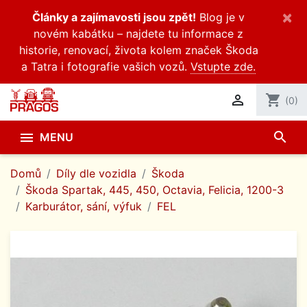
×
Články a zajímavosti jsou zpět!
Blog je v
novém kabátku – najdete tu informace z
historie, renovací, života kolem značek Škoda
a Tatra i fotografie vašich vozů.
Vstupte zde.

shopping_cart
(0)
search

MENU
Domů
Díly dle vozidla
Škoda
Škoda Spartak, 445, 450, Octavia, Felicia, 1200-3
Karburátor, sání, výfuk
FEL