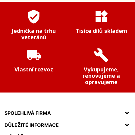
verified_user
widgets
Jednička na trhu
Tisíce dílů skladem
veteránů
local_shipping
build
Vlastní rozvoz
Vykupujeme,
renovujeme a
opravujeme
SPOLEHLIVÁ FIRMA
DŮLEŽITÉ INFORMACE