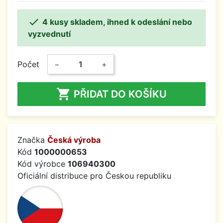

4 kusy skladem, ihned k odeslání nebo
vyzvednutí
Počet
−
+

PŘIDAT DO KOŠÍKU
Značka
Česká výroba
Kód
1000000653
Kód výrobce
106940300
Oficiální distribuce pro Českou republiku